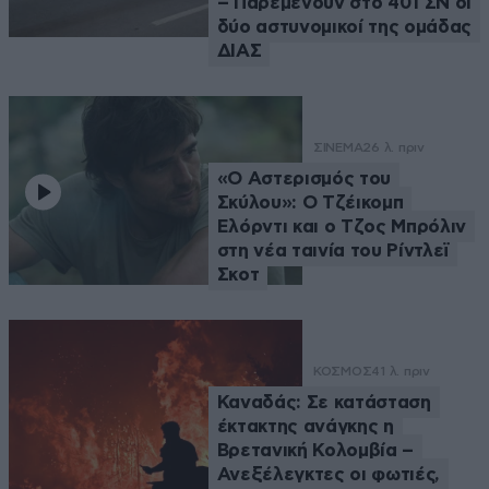
– Παρεμένουν στο 401 ΣΝ οι
δύο αστυνομικοί της ομάδας
ΔΙΑΣ
ΣΙΝΕΜΑ
26 λ. πριν
«Ο Αστερισμός του
Σκύλου»: Ο Τζέικομπ
Ελόρντι και ο Τζος Μπρόλιν
στη νέα ταινία του Ρίντλεϊ
Σκοτ
ΚΟΣΜΟΣ
41 λ. πριν
Καναδάς: Σε κατάσταση
έκτακτης ανάγκης η
Βρετανική Κολομβία –
Ανεξέλεγκτες οι φωτιές,