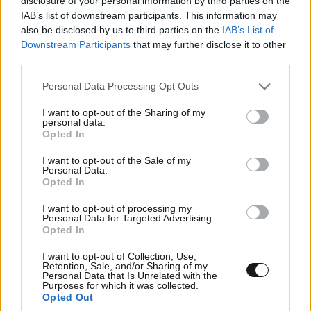
disclosure of your personal information by third parties on the
Η αυτοκρατορία του «Έντικ» και ο «μεγάλος»
IAB’s list of downstream participants. This information may
που φέρεται να βρίσκεται πίσω του – Τι ορίζει ο
also be disclosed by us to third parties on the
IAB’s List of
Downstream Participants
that may further disclose it to other
όρος Greek Mafia
third parties.
Please note that this website/app uses one or more Google
Personal Data Processing Opt Outs
services and may gather and store information including but
not limited to your visit or usage behaviour. You may click to
I want to opt-out of the Sharing of my
personal data.
grant or deny consent to Google and its third-party tags to
Opted In
use your data for below specified purposes in below Google
consent section.
I want to opt-out of the Sale of my
Personal Data.
Opted In
I want to opt-out of processing my
Personal Data for Targeted Advertising.
Opted In
I want to opt-out of Collection, Use,
Retention, Sale, and/or Sharing of my
Personal Data that Is Unrelated with the
Purposes for which it was collected.
ΕΛΛΑΔΑ
3 ω. πριν
Opted Out
Εορτολόγιο: Ποιος γιορτάζει σήμερα 9