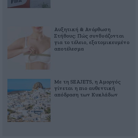
Αυξητική & Ανόρθωση
Στήθους: Πώς συνδυάζονται
για το τέλειο, εξατομικευμένο
αποτέλεσμα
Με τη SEAJETS, η Αμοργός
γίνεται η πιο αυθεντική
απόδραση των Κυκλάδων