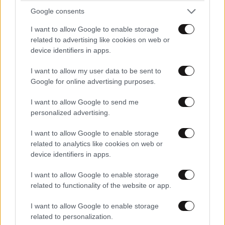
Αυγούστου
Google consents
I want to allow Google to enable storage
related to advertising like cookies on web or
device identifiers in apps.
I want to allow my user data to be sent to
Google for online advertising purposes.
I want to allow Google to send me
personalized advertising.
I want to allow Google to enable storage
related to analytics like cookies on web or
device identifiers in apps.
LIFESTYLE
08·08·2026 21:36
I want to allow Google to enable storage
Μαρία Εκμεκτσίογλου: «17 λευκά τριαντάφυλλα
related to functionality of the website or app.
για έναν χρόνο» από τον σύζυγό της στην
I want to allow Google to enable storage
Κωνσταντινούπολη
related to personalization.