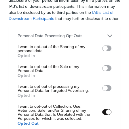
disclosure of your personal information by third parties on the
της μήνυμα αποδοχής και διένειμε υπογεγραμμένα
IAB’s list of downstream participants. This information may
αντίτυπα του βιβλίου της στους μαθητές.
also be disclosed by us to third parties on the
IAB’s List of
Downstream Participants
that may further disclose it to other
Ιδιαίτερα συγκινητική στιγμή αποτέλεσε η ομιλία της
third parties.
Αντιγόνης Ντρισμπιώτη στο χωριό Εύα Μεσσήνης, σε
Please note that this website/app uses one or more Google
Personal Data Processing Opt Outs
μαθητές του δημοτικού σχολείου. Η Ολυμπιονίκης
services and may gather and store information including but
μοιράστηκε με τα παιδιά την προσωπική της
not limited to your visit or usage behaviour. You may click to
I want to opt-out of the Sharing of my
personal data.
grant or deny consent to Google and its third-party tags to
διαδρομή, δίνοντας ένα ζωντανό παράδειγμα ότι, με
Opted In
use your data for below specified purposes in below Google
επιμονή, πειθαρχία και πίστη στον εαυτό μας, τίποτα
consent section.
I want to opt-out of the Sale of my
δεν μπορεί να μας σταματήσει από το να
Personal Data.
Opted In
πραγματοποιήσουμε αυτά που έχουμε ονειρευτεί.
I want to opt-out of processing my
Personal Data for Targeted Advertising.
Opted In
I want to opt-out of Collection, Use,
Retention, Sale, and/or Sharing of my
Personal Data that Is Unrelated with the
Purposes for which it was collected.
Opted Out