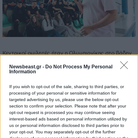
Κεντρικοί ομιλητές ήταν η Ολυμπιονίκης στο βάδην
Αντιγόνη Ντρισμπιώτη, ο Ολυμπιονίκης και πρώην
Newsbeast.gr -
Do Not Process My Personal
διεθνής καλαθοσφαιριστής Δημήτρης
Information
Παπανικολάου, καθώς και ο εκπαιδευτής οδικής
ασφάλειας και μηχανοκίνητου αθλητισμού Θανάσης
If you wish to opt-out of the sale, sharing to third parties, or
processing of your personal or sensitive information for
Χούντρας, οι οποίοι μίλησαν σε μαθητές και στο
targeted advertising by us, please use the below opt-out
ευρύτερο κοινό για τη δύναμη του αθλητισμού, τη
section to confirm your selection. Please note that after your
συμπερίληψη, τη διαφορετικότητα, την ψυχική
opt-out request is processed you may continue seeing
ανθεκτικότητα και την οδική ασφάλεια. Στην ομιλία
interest-based ads based on personal information utilized by
του Δημήτρη Παπανικολάου συμμετείχε και η κόρη
us or personal information disclosed to third parties prior to
your opt-out. You may separately opt-out of the further
του, Άρια Παπανικολάου, η οποία μοιράστηκε το δικό