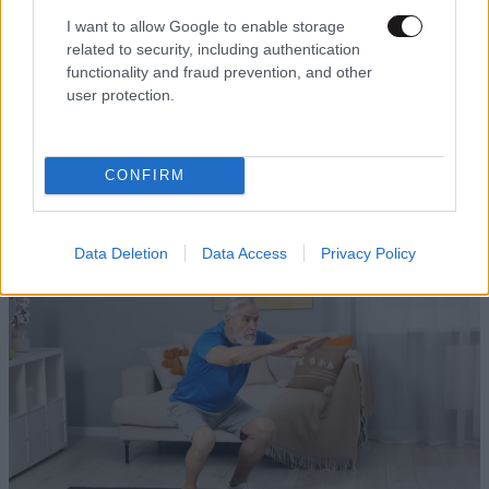
I want to allow Google to enable storage
related to security, including authentication
functionality and fraud prevention, and other
user protection.
ΚΟΣΜΟΣ
09·08·2026 07:44
Η αυτοκρατορία του «Έντικ» και ο «μεγάλος»
που φέρεται να βρίσκεται πίσω του – Τι ορίζει ο
CONFIRM
όρος Greek Mafia
Data Deletion
Data Access
Privacy Policy