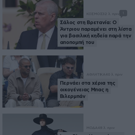
1
ΚΟΣΜΟΣ
32 λ. πριν
Σάλος στη Βρετανία: Ο
Άντριου παραμένει στη λίστα
για βασιλική κηδεία παρά την
αποπομπή του
ΑΘΛΗΤΙΚΑ
40 λ. πριν
Περνάει στα χέρια της
οικογένειας Μπας η
Βιλερμπάν
ΜΟΔΑ
48 λ. πριν