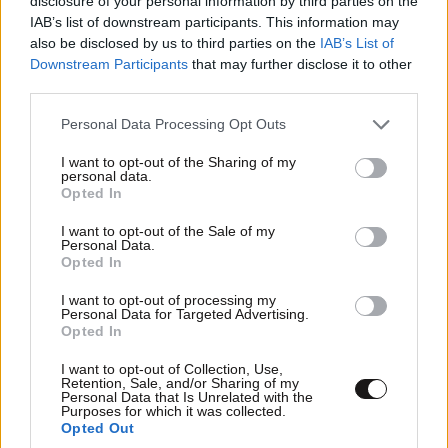
disclosure of your personal information by third parties on the
IAB’s list of downstream participants. This information may
also be disclosed by us to third parties on the
IAB’s List of
Downstream Participants
that may further disclose it to other
third parties.
Please note that this website/app uses one or more Google
Personal Data Processing Opt Outs
services and may gather and store information including but
not limited to your visit or usage behaviour. You may click to
I want to opt-out of the Sharing of my
personal data.
grant or deny consent to Google and its third-party tags to
Opted In
use your data for below specified purposes in below Google
consent section.
I want to opt-out of the Sale of my
Personal Data.
Opted In
I want to opt-out of processing my
Personal Data for Targeted Advertising.
Opted In
I want to opt-out of Collection, Use,
Retention, Sale, and/or Sharing of my
Personal Data that Is Unrelated with the
Purposes for which it was collected.
Opted Out