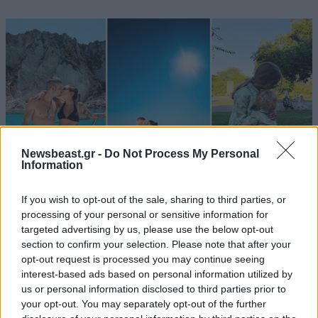
Newsbeast.gr -
Do Not Process My Personal
Information
If you wish to opt-out of the sale, sharing to third parties, or
processing of your personal or sensitive information for
LIFESTYLE
08·08·2026 19:12
targeted advertising by us, please use the below opt-out
section to confirm your selection. Please note that after your
Εριέττα Κούρκουλου – Τα 33α γενέθλια και τα
opt-out request is processed you may continue seeing
φιλιά με τον Βύρωνα Βασιλειάδη: «Καμία στιγμή
interest-based ads based on personal information utilized by
ευτυχίας δεδομένη»
us or personal information disclosed to third parties prior to
your opt-out. You may separately opt-out of the further