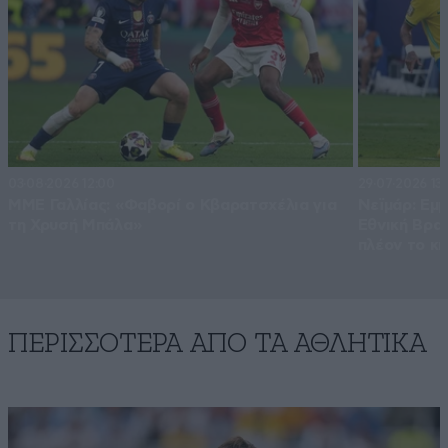
03·08·2026 12:00
29·07·2026 13:
ΜΜΕ Γαλλίας: «Φαβορί ο Κβαρατσχέλια για
Νεϊμάρ: Εμμ
τη Χρυσή Μπάλα»
Εθνική Βραζ
πλέον το κί
ΠΕΡΙΣΣΟΤΕΡΑ ΑΠΟ ΤA ΑΘΛΗΤΙΚΑ