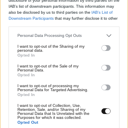
disclosure of your personal information by third parties on the
IAB’s list of downstream participants. This information may
also be disclosed by us to third parties on the
IAB’s List of
ΠΡΟΣΘΕΣΤΕ ΤΟ ΣΧΟΛΙΟ ΣΑΣ
Downstream Participants
that may further disclose it to other
third parties.
Please note that this website/app uses one or more Google
Personal Data Processing Opt Outs
services and may gather and store information including but
not limited to your visit or usage behaviour. You may click to
I want to opt-out of the Sharing of my
personal data.
grant or deny consent to Google and its third-party tags to
Opted In
use your data for below specified purposes in below Google
consent section.
I want to opt-out of the Sale of my
Personal Data.
Opted In
I want to opt-out of processing my
Xαρακτήρες: 0/1000
Personal Data for Targeted Advertising.
Opted In
Διαβάστε και ακολουθήστε τους κανόνες σχολιασμού
I want to opt-out of Collection, Use,
Retention, Sale, and/or Sharing of my
ΠΡΟΣΘΗΚΗ
Personal Data that Is Unrelated with the
Purposes for which it was collected.
Opted Out