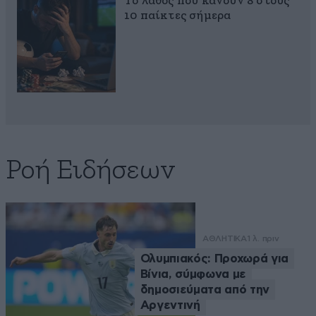
Το λάθος που κάνουν 8 στους
10 παίκτες σήμερα
Ροή Ειδήσεων
ΑΘΛΗΤΙΚΑ
1 λ. πριν
Ολυμπιακός: Προχωρά για
Βίνια, σύμφωνα με
δημοσιεύματα από την
Αργεντινή