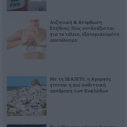
Αυξητική & Ανόρθωση
Στήθους: Πώς συνδυάζονται
για το τέλειο, εξατομικευμένο
αποτέλεσμα
Με τη SEAJETS, η Αμοργός
γίνεται η πιο αυθεντική
απόδραση των Κυκλάδων