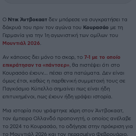
Ο
Ντικ Άντβοκαατ
δεν μπόρεσε να συγκρατήσει τα
δάκρυά του πριν τον αγώνα του
Κουρασάο
με τη
Γερμανία για την 1η αγωνιστική των ομίλων του
Μουντιάλ 2026
.
Αν κάποιος δει μόνο το σκορ, το
7-1 με το οποίο
επικράτησαν τα «πάντσερ»
, θα πιστέψει ότι στο
Κουρασάο έχουν… πέσει στα πατώματα. Δεν είναι
όμως έτσι, καθώς η παρθενική συμμετοχή τους σε
Παγκόσμιο Κύπελλο σημαίνει πως είναι ήδη
επιτυχημένοι, πως έχουν ήδη γράψει ιστορία.
Μια ιστορία που γράφτηκε χάρη στον Άντβοκαατ,
τον έμπειρο Ολλανδό προπονητή, ο οποίος ανέλαβε
το 2024 το Κουρασάο, το οδήγησε στην πρόκριση για
το Μουντιάλ 2026 και τον περασμένο Φεβρουάριο,