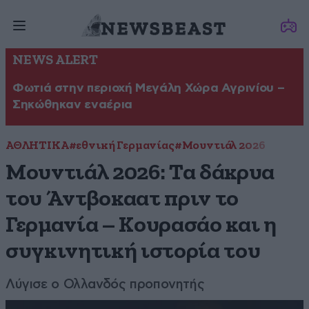
NEWS ALERT
Φωτιά στην περιοχή Μεγάλη Χώρα Αγρινίου –
Σηκώθηκαν εναέρια
ΑΘΛΗΤΙΚΑ
#εθνική Γερμανίας
#Μουντιάλ 2026
Μουντιάλ 2026: Τα δάκρυα
του Άντβοκαατ πριν το
Γερμανία – Κουρασάο και η
συγκινητική ιστορία του
Λύγισε ο Ολλανδός προπονητής