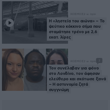
ΚΟΣΜΟΣ
2 ω. πριν
Η «ληστεία του αιώνα» – Το
ψεύτικο κόκκινο σήμα που
σταμάτησε τρένο με 2,6
εκατ. λίρες
2
ΚΟΣΜΟΣ
2 ω. πριν
Τον συνέλαβαν για φόνο
στο Λονδίνο, τον άφησαν
ελεύθερο και σκότωσε ξανά
– Η αστυνομία ζητά
συγγνώμη