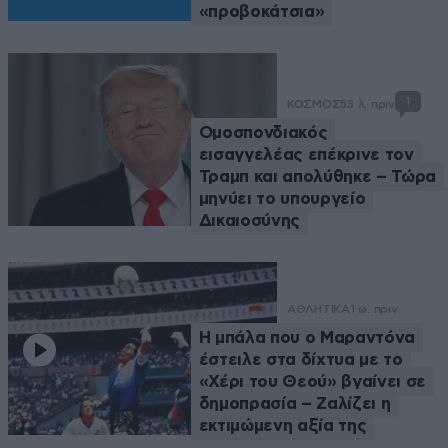
«προβοκάτσια»
1
ΚΟΣΜΟΣ
53 λ. πριν
Ομοσπονδιακός
εισαγγελέας επέκρινε τον
Τραμπ και απολύθηκε – Τώρα
μηνύει το υπουργείο
Δικαιοσύνης
ΑΘΛΗΤΙΚΑ
1 ω. πριν
Η μπάλα που ο Μαραντόνα
έστειλε στα δίχτυα με το
«Χέρι του Θεού» βγαίνει σε
δημοπρασία – Ζαλίζει η
εκτιμώμενη αξία της