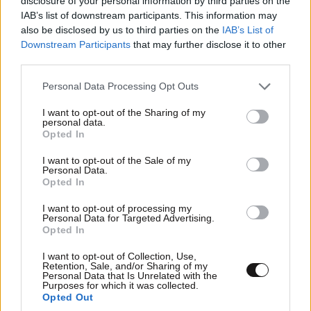
disclosure of your personal information by third parties on the
IAB’s list of downstream participants. This information may
also be disclosed by us to third parties on the
IAB’s List of
Downstream Participants
that may further disclose it to other
ΠΡΟΣΘΕΣΤΕ ΤΟ ΣΧΟΛΙΟ ΣΑΣ
third parties.
Please note that this website/app uses one or more Google
Personal Data Processing Opt Outs
services and may gather and store information including but
not limited to your visit or usage behaviour. You may click to
I want to opt-out of the Sharing of my
personal data.
grant or deny consent to Google and its third-party tags to
Opted In
use your data for below specified purposes in below Google
consent section.
I want to opt-out of the Sale of my
Personal Data.
Opted In
I want to opt-out of processing my
Xαρακτήρες: 0/1000
Personal Data for Targeted Advertising.
Opted In
Διαβάστε και ακολουθήστε τους κανόνες σχολιασμού
I want to opt-out of Collection, Use,
Retention, Sale, and/or Sharing of my
ΠΡΟΣΘΗΚΗ
Personal Data that Is Unrelated with the
Purposes for which it was collected.
Opted Out