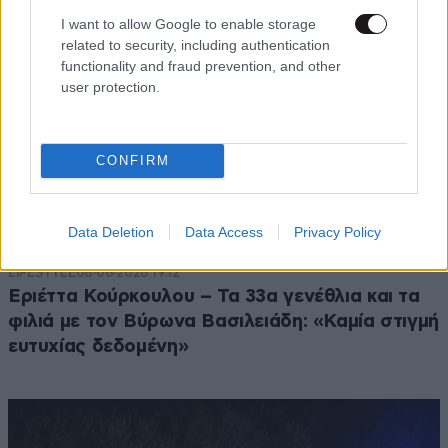
I want to allow Google to enable storage
related to security, including authentication
functionality and fraud prevention, and other
user protection.
CONFIRM
Data Deletion
Data Access
Privacy Policy
LIFESTYLE
08·08·2026 19:12
Εριέττα Κούρκουλου – Τα 33α γενέθλια και τα
φιλιά με τον Βύρωνα Βασιλειάδη: «Καμία στιγμή
ευτυχίας δεδομένη»