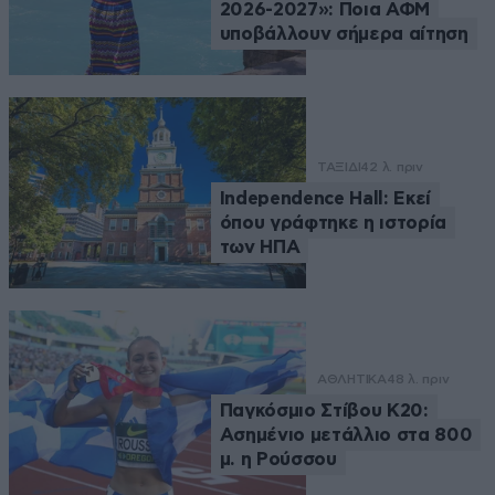
2026-2027»: Ποια ΑΦΜ
υποβάλλουν σήμερα αίτηση
ΤΑΞΙΔΙ
42 λ. πριν
Independence Hall: Εκεί
όπου γράφτηκε η ιστορία
των ΗΠΑ
ΑΘΛΗΤΙΚΑ
48 λ. πριν
Παγκόσμιο Στίβου Κ20:
Ασημένιο μετάλλιο στα 800
μ. η Ρούσσου