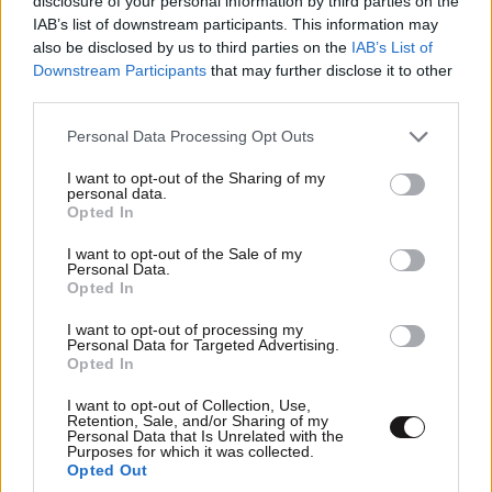
disclosure of your personal information by third parties on the
IAB’s list of downstream participants. This information may
Απαντήστε
0
0
also be disclosed by us to third parties on the
IAB’s List of
ΚΟΣΜΟΣ
09·08·2026 07:44
Downstream Participants
that may further disclose it to other
Η αυτοκρατορία του «Έντικ» και ο «μεγάλος»
third parties.
που φέρεται να βρίσκεται πίσω του – Τι ορίζει ο
όρος Greek Mafia
ΑΧΑ
Please note that this website/app uses one or more Google
15·06·2026 00:18
Personal Data Processing Opt Outs
services and may gather and store information including but
not limited to your visit or usage behaviour. You may click to
I want to opt-out of the Sharing of my
Τους έχουμε κάνει πλούσιους τους Γερμανούς.
personal data.
grant or deny consent to Google and its third-party tags to
Opted In
use your data for below specified purposes in below Google
Απαντήστε
0
0
consent section.
I want to opt-out of the Sale of my
Personal Data.
Opted In
Ευγε Κυριακο!
I want to opt-out of processing my
14·06·2026 23:43
Personal Data for Targeted Advertising.
Opted In
τριτη τετραετια,εμπρος!
I want to opt-out of Collection, Use,
Retention, Sale, and/or Sharing of my
Απαντήστε
0
0
Personal Data that Is Unrelated with the
Purposes for which it was collected.
Opted Out
Εύγε;
15·06·2026 11:49