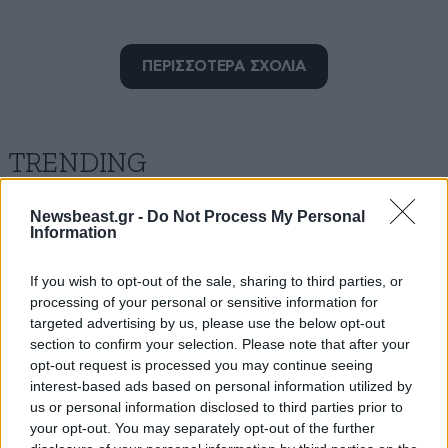
Πελάτες μου !
15·06·2026 01:25
ΠΕΡΙΣΣΟΤΕΡΑ ΣΧΟΛΙΑ
Οι εισφορουλες σας να είναι καλά !
Απαντήστε
0
0
TRENDING
Newsbeast.gr -
Do Not Process My Personal
Έτσι μπράβο
15·06·2026 00:20
Information
Κόψτε και άλλα χρήματα από τους ηλίθιους που σας
If you wish to opt-out of the sale, sharing to third parties, or
πίστεψαν! 41% είναι αυτό
processing of your personal or sensitive information for
targeted advertising by us, please use the below opt-out
Απαντήστε
0
1
section to confirm your selection. Please note that after your
opt-out request is processed you may continue seeing
interest-based ads based on personal information utilized by
Πόσο άσχετος
15·06·2026 08:21
us or personal information disclosed to third parties prior to
your opt-out. You may separately opt-out of the further
Είσαι ωρέ...