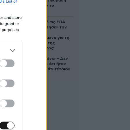
ευεργετική επίδραση
B’s List of
του Δία από το
απόγευμα;
er and store
Ζευγάρι από τις ΗΠΑ
to grant or
που «υιοθέτησε» τον
ed purposes
Αφγανό
κατηγορούμενο για τη
δολοφονία της
Ελίζαμπεθ Ρος:
«Είμαστε
συντετριμμένοι – Δεν
έδειξε ποτέ ότι ήταν
ικανός για κάτι τέτοιο»