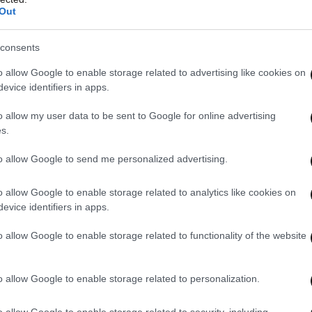
Out
consents
o allow Google to enable storage related to advertising like cookies on
evice identifiers in apps.
ιλαμβάνονται και συνομιλίες που έχουν
o allow my user data to be sent to Google for online advertising
οποίες γίνεται αναφορά στη διακίνηση μεγάλων
s.
λίκων, καθώς και σε συναντήσεις που
αι μεταφορά νέων ποσοτήτων ουσιών.
to allow Google to send me personalized advertising.
o allow Google to enable storage related to analytics like cookies on
υ συνελήφθησαν για την υπόθεση, οι επτά
evice identifiers in apps.
μετά τις απολογίες τους. Οι δύο ανήλικοι που
o allow Google to enable storage related to functionality of the website
λεύθεροι με περιοριστικούς όρους και
το αστυνομικό τμήμα της περιοχής τους.
o allow Google to enable storage related to personalization.
υνεχίζεται, με βασικό στόχο τον εντοπισμό των
o allow Google to enable storage related to security, including