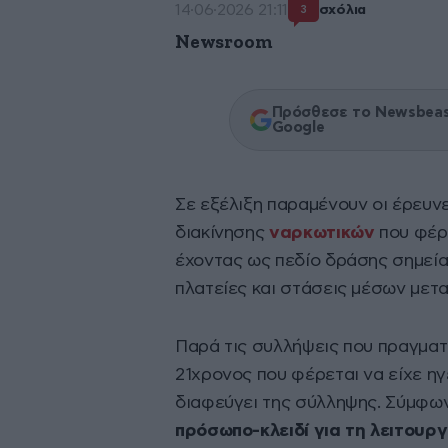
14·06·2026 21:11
σχόλια
3
Newsroom
Πρόσθεσε το Newsbeast
Google
Σε εξέλιξη παραμένουν οι έρευν
διακίνησης
ναρκωτικών
που φέρ
έχοντας ως πεδίο δράσης σημεία
πλατείες και στάσεις μέσων μετ
Παρά τις συλλήψεις που πραγματο
21χρονος που φέρεται να είχε η
διαφεύγει της σύλληψης. Σύμφων
πρόσωπο-κλειδί για τη λειτουρ