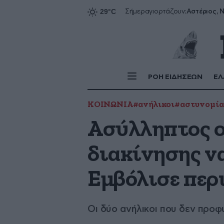
Αστέριος, Ν
Σήμερα
γιορτάζουν:
ΡΟΗ ΕΙΔΗΣΕΩΝ
ΕΛ
ΚΟΙΝΩΝΙΑ
#ανήλικοι
#αστυνομία
Ασύλληπτος ο
διακίνησης ν
Εμβόλισε περ
Οι δύο ανήλικοι που δεν προφ