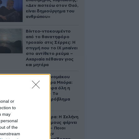
Βλαδίμηρος Κυριακίδης:
«Δεν πιστεύω στον Θεό,
είναι δημιούργημα του
ανθρώπου»
Βίντεο-ντοκουμέντο
από το θανατηφόρο
τροχαίο στις Σέρρες: Η
στιγμή που το ΙΧ μπαίνει
στο αντίθετο ρεύμα –
Ακαριαία πέθαναν γιος
και μητέρα
Αθηνά Οικονομάκου
από τα Μπόρα Μπόρα:
«Έσκασε τώρα όλη η
κούραση» – Το
απρόοπτο πρόβλημα
sonal or
υγείας
ection to
ou may
Ζώδια σήμερα: Η Σελήνη
 personal
στους Διδύμους φέρνει
out of the
ανατροπές – Ποιοι
 downstream
δέχονται την