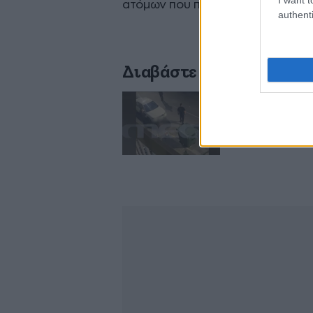
ατόμων που παραμένουν ασύλληπ
authenti
Διαβάστε σχετικά
Βίντεο-ντοκουμέ
διακίνησης ναρκω