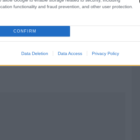
τα.
cation functionality and fraud prevention, and other user protection.
CONFIRM
ντο από τη σύλληψη του υπαρχηγού κυκλώματος
Data Deletion
Data Access
Privacy Policy
τικών σε ανηλίκους – Σοκαριστικοί διάλογοι