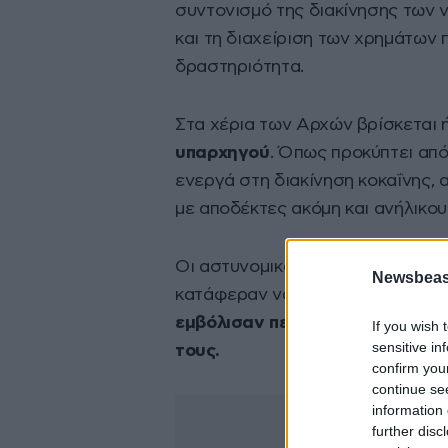
συντονισμό της διακίνησης των 
και τη διαχείριση των χρημάτων
δραστηριότητα.
Στα χέρια των Αρχών βρίσκεται 
υπαρχηγού
. Όπως προκύπτει από
ενεργά στη διακίνηση κοκαΐνης, 
με αποδέκτες ακόμη και ανήλικου
Οι αστυνομικοί εκτιμούν ότι ο 2
Newsbeast
κατάφεραν να διαφύγουν κατά τη
εμβόλισαν περιπολικό όχημα κα
If you wish 
sensitive in
τους.
confirm you
continue se
information 
further disc