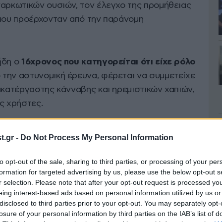
ναρκωτικών ουσιών, τον έλεγχο της προμήθειας
 που προέρχονταν από την παράνομη
ήδη ο
16χρονος που κατηγορείται ότι είχε ρόλο
 την αστυνομική έρευνα, φέρεται να συμμετείχε
ακατέργαστης κάνναβης και ηρεμιστικών χαπιών,
ς χρήστες.
1χρονος και ένας ακόμη 22χρονος συνεργός του
.gr -
Do Not Process My Personal Information
 διάρκεια της επιχείρησης, αφού φέρονται να
ι να παρέσυραν αστυνομικό με το αυτοκίνητό
to opt-out of the sale, sharing to third parties, or processing of your per
formation for targeted advertising by us, please use the below opt-out s
r selection. Please note that after your opt-out request is processed y
eing interest-based ads based on personal information utilized by us or
disclosed to third parties prior to your opt-out. You may separately opt-
losure of your personal information by third parties on the IAB’s list of