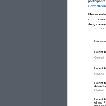
participants
Downstream 
Please note
information 
deny consent
in below Go
Persona
I want t
Opted 
I want t
Opted 
I want 
Advertis
Opted 
I want t
of my P
was col