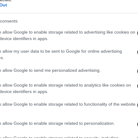
Out
consents
o allow Google to enable storage related to advertising like cookies on
evice identifiers in apps.
o allow my user data to be sent to Google for online advertising
s.
to allow Google to send me personalized advertising.
o allow Google to enable storage related to analytics like cookies on
evice identifiers in apps.
ουν
έκλειψη ηλίου
, ένα αστρονομικό γεγονός
o allow Google to enable storage related to functionality of the website
ορικούς να «κλειδώσουν» τη χρονολόγηση της
νη ασσυριακή έκλειψη αποτελεί βασικό σημείο
o allow Google to enable storage related to personalization.
ν βασιλικών χρονικών με το σημερινό
o allow Google to enable storage related to security, including