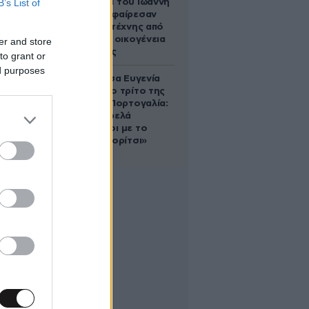
B’s List of
κληρονόμοι του Ιωάννη
Σαριδάκη αφαίρεσαν
1.300 έργα τέχνης από
τη βασιλική οικογένεια
er and store
της Ισπανίας
to grant or
ed purposes
Η πριγκίπισσα Ευγενία
απέκτησε το τρίτο της
παιδί στην Πορτογαλία:
«Είμαστε τρελά
ερωτευμένοι με το
μικρό μας κορίτσι»