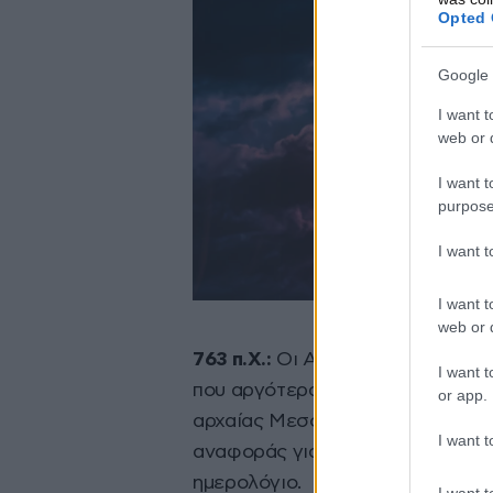
Opted 
Google 
I want t
web or d
I want t
purpose
I want 
I want t
web or d
763 π.Χ.:
Οι Ασσύριοι καταγράφ
I want t
που αργότερα βοήθησε τους ιστ
or app.
αρχαίας Μεσοποταμίας. Η λεγόμε
I want t
αναφοράς για τη σύνδεση αρχαίω
ημερολόγιο.
I want t