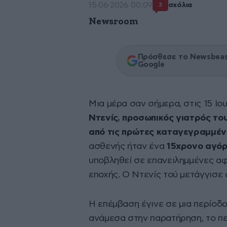
15·06·2026 00:09
σχόλια
3
Newsroom
Πρόσθεσε το Newsbeast
Google
Μια μέρα σαν σήμερα, στις 15 Ιου
Ντενίς, προσωπικός γιατρός το
από τις πρώτες καταγεγραμμέν
ασθενής ήταν ένα
15χρονο αγόρ
υποβληθεί σε επανειλημμένες αφα
εποχής. Ο Ντενίς τού μετάγγισε 
Η επέμβαση έγινε σε μια περίοδο
ανάμεσα στην παρατήρηση, το πεί