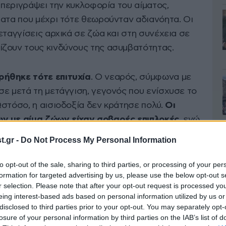
ε περιγράψει την κυκλοφορία του αίματος,
ματα που μέχρι τότε θεωρούνταν αδιανόητα. Οι
εταγγίσεις αρχικά σε ζώα και στη συνέχεια σε
ζουν τους κινδύνους της ασυμβατότητας.
ρήθηκε τότε επιτυχία
. Ο νεαρός, σύμφωνα με
σε μετά τη μετάγγιση, γεγονός που ενίσχυσε το
Ωστόσο, η αισιοδοξία δεν κράτησε πολύ.
Οι
ν με αίμα ζώων είχαν σοβαρές επιπλοκές
, ενώ
τονες αντιδράσεις σε ιατρικούς και νομικούς
.gr -
Do Not Process My Personal Information
to opt-out of the sale, sharing to third parties, or processing of your per
formation for targeted advertising by us, please use the below opt-out s
 ζώο σε άνθρωπο απαγορεύτηκε στη Γαλλία και
r selection. Please note that after your opt-out request is processed y
ς του 1660, καθώς οι κίνδυνοι ήταν πλέον
eing interest-based ads based on personal information utilized by us or
ιατροί δεν γνώριζαν ούτε τις ομάδες αίματος
disclosed to third parties prior to your opt-out. You may separately opt-
losure of your personal information by third parties on the IAB’s list of
ψης
και ασυμβατότητας. Η ανακάλυψη των