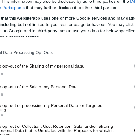
. This information may also be disclosed by us to third parties on the
IA
ταν πολύ αργότερα, στις αρχές του 20ού αιώνα,
Participants
that may further disclose it to other third parties.
ρ, ο οποίος
ανακάλυψε τις βασικές ομάδες
 that this website/app uses one or more Google services and may gath
including but not limited to your visit or usage behaviour. You may click 
 to Google and its third-party tags to use your data for below specifi
ogle consent section.
ν ιστορία ως ένα από τα πρώτα, αλλά και πιο
ολογίας.
l Data Processing Opt Outs
εγονότα της ημέρας στην
o opt-out of the Sharing of my personal data.
In
μο
o opt-out of the Sale of my Personal Data.
In
to opt-out of processing my Personal Data for Targeted
ing.
In
o opt-out of Collection, Use, Retention, Sale, and/or Sharing
ersonal Data that Is Unrelated with the Purposes for which it
lected.