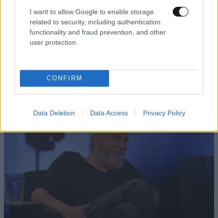
I want to allow Google to enable storage
related to security, including authentication
functionality and fraud prevention, and other
ΚΟΣΜΟΣ
06·08·2026 22:16
user protection.
Σύγκρουση στον ΟΗΕ: Εννέα κράτη λένε «όχι»
στη Ρωσία για τα Ποινικά Δικαστήρια –
Ανάμεσά τους και η Ελλάδα
CONFIRM
Data Deletion
Data Access
Privacy Policy