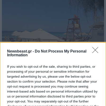
Newsbeast.gr -
Do Not Process My Personal
Information
If you wish to opt-out of the sale, sharing to third parties, or
ΕΛΛΑΔΑ
06·08·2026 21:47
processing of your personal or sensitive information for
Τραγωδία στα Μάλια: «Ο πανικός τη σκότωσε»
targeted advertising by us, please use the below opt-out
– Τι λένε μάρτυρες για τη 42χρονη Ολλανδή
section to confirm your selection. Please note that after your
που πνίγηκε προσπαθώντας να σώσει τη φίλη
opt-out request is processed you may continue seeing
της
interest-based ads based on personal information utilized by
us or personal information disclosed to third parties prior to
your opt-out. You may separately opt-out of the further