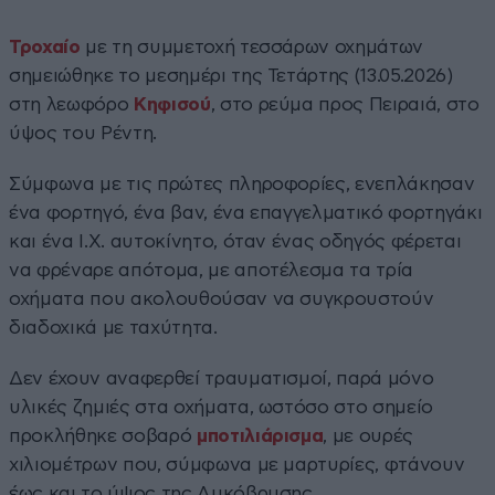
Τροχαίο
με τη συμμετοχή τεσσάρων οχημάτων
σημειώθηκε το μεσημέρι της Τετάρτης (13.05.2026)
στη λεωφόρο
Κηφισού
, στο ρεύμα προς Πειραιά, στο
ύψος του Ρέντη.
Σύμφωνα με τις πρώτες πληροφορίες, ενεπλάκησαν
ένα φορτηγό, ένα βαν, ένα επαγγελματικό φορτηγάκι
και ένα Ι.Χ. αυτοκίνητο, όταν ένας οδηγός φέρεται
να φρέναρε απότομα, με αποτέλεσμα τα τρία
οχήματα που ακολουθούσαν να συγκρουστούν
διαδοχικά με ταχύτητα.
Δεν έχουν αναφερθεί τραυματισμοί, παρά μόνο
υλικές ζημιές στα οχήματα, ωστόσο στο σημείο
προκλήθηκε σοβαρό
μποτιλιάρισμα
, με ουρές
χιλιομέτρων που, σύμφωνα με μαρτυρίες, φτάνουν
έως και το ύψος της Λυκόβρυσης.