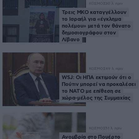
ΚΟΣΜΟΣ
30 λ. πριν
Τρεις ΜΚΟ καταγγέλλουν
το Ισραήλ για «έγκλημα
πολέμου» μετά τον θάνατο
δημοσιογράφου στον
Λίβανο
ΚΟΣΜΟΣ
49 λ. πριν
WSJ: Οι ΗΠΑ εκτιμούν ότι ο
Πούτιν μπορεί να προκαλέσει
το ΝΑΤΟ με επίθεση σε
χώρα-μέλος της Συμμαχίας
ΚΟΣΜΟΣ
51 λ. πριν
Ανομβρία στο Πουέρτο