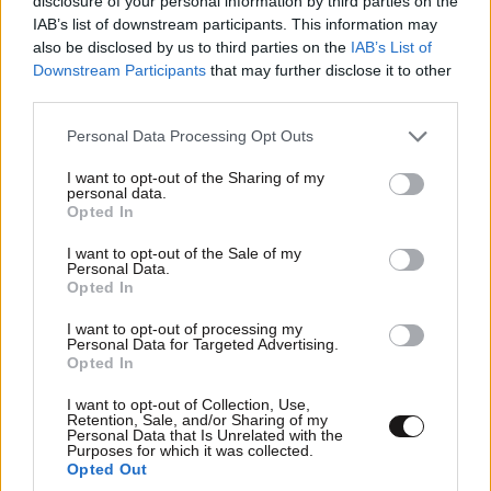
disclosure of your personal information by third parties on the
IAB’s list of downstream participants. This information may
also be disclosed by us to third parties on the
IAB’s List of
Downstream Participants
that may further disclose it to other
third parties.
Please note that this website/app uses one or more Google
Personal Data Processing Opt Outs
services and may gather and store information including but
not limited to your visit or usage behaviour. You may click to
I want to opt-out of the Sharing of my
personal data.
grant or deny consent to Google and its third-party tags to
Opted In
use your data for below specified purposes in below Google
consent section.
I want to opt-out of the Sale of my
Personal Data.
Opted In
I want to opt-out of processing my
Personal Data for Targeted Advertising.
Opted In
I want to opt-out of Collection, Use,
Retention, Sale, and/or Sharing of my
Personal Data that Is Unrelated with the
Purposes for which it was collected.
Opted Out