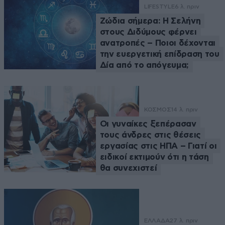
LIFESTYLE
6 λ. πριν
Ζώδια σήμερα: Η Σελήνη
στους Διδύμους φέρνει
ανατροπές – Ποιοι δέχονται
την ευεργετική επίδραση του
Δία από το απόγευμα;
ΚΟΣΜΟΣ
14 λ. πριν
Οι γυναίκες ξεπέρασαν
τους άνδρες στις θέσεις
εργασίας στις ΗΠΑ – Γιατί οι
ειδικοί εκτιμούν ότι η τάση
θα συνεχιστεί
ΕΛΛΑΔΑ
27 λ. πριν