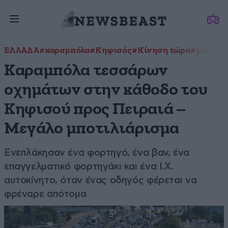
ΕΛΛΑΔΑ
#καραμπόλα
#Κηφισός
#Κίνηση τώρα
#μποτιλ
Καραμπόλα τεσσάρων
οχημάτων στην κάθοδο του
Κηφισού προς Πειραιά –
Μεγάλο μποτιλιάρισμα
Ενεπλάκησαν ένα φορτηγό, ένα βαν, ένα
επαγγελματικό φορτηγάκι και ένα Ι.Χ.
αυτοκίνητο, όταν ένας οδηγός φέρεται να
φρέναρε απότομα