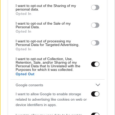
services and may gather and store information including but
not limited to your visit or usage behaviour. You may click to
I want to opt-out of the Sharing of my
personal data.
grant or deny consent to Google and its third-party tags to
Opted In
use your data for below specified purposes in below Google
consent section.
I want to opt-out of the Sale of my
Personal Data.
Opted In
I want to opt-out of processing my
Personal Data for Targeted Advertising.
Opted In
I want to opt-out of Collection, Use,
Retention, Sale, and/or Sharing of my
Personal Data that Is Unrelated with the
Purposes for which it was collected.
Opted Out
03·07·2026 09:43
Κίνηση τώρα: Καθυστερήσεις στον Πειραιά, «κόκκινος»
Google consents
ο Κηφισός και το κέντρο της Αθήνας
I want to allow Google to enable storage
related to advertising like cookies on web or
device identifiers in apps.