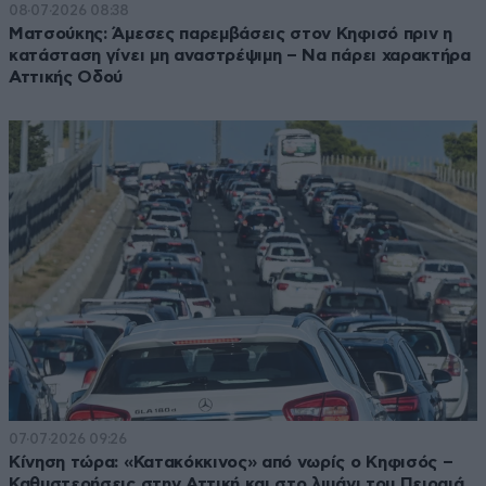
08·07·2026 08:38
Ματσούκης: Άμεσες παρεμβάσεις στον Κηφισό πριν η
κατάσταση γίνει μη αναστρέψιμη – Να πάρει χαρακτήρα
Αττικής Οδού
07·07·2026 09:26
Κίνηση τώρα: «Κατακόκκινος» από νωρίς ο Κηφισός –
Καθυστερήσεις στην Αττική και στο λιμάνι του Πειραιά