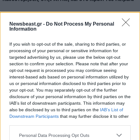
Newsbeast.gr -
Do Not Process My Personal
Information
If you wish to opt-out of the sale, sharing to third parties, or
processing of your personal or sensitive information for
targeted advertising by us, please use the below opt-out
section to confirm your selection. Please note that after your
opt-out request is processed you may continue seeing
interest-based ads based on personal information utilized by
us or personal information disclosed to third parties prior to
your opt-out. You may separately opt-out of the further
disclosure of your personal information by third parties on the
IAB’s list of downstream participants. This information may
04·07·2026 23:18
also be disclosed by us to third parties on the
IAB’s List of
Οδηγός με πατίνι «εγκλωβίστηκε» στην αριστερή
Downstream Participants
that may further disclose it to other
λώρίδα του Κηφισού – Βίντεο με την επιχείρηση…
third parties.
απελευθέρωσής του
Please note that this website/app uses one or more Google
Personal Data Processing Opt Outs