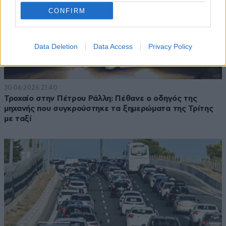
CONFIRM
Data Deletion
Data Access
Privacy Policy
30·06·2026 21:40
Τροχαίο στην Πέτρου Ράλλη: Πέθανε ο οδηγός της
μηχανής που συγκρούστηκε τα ξημερώματα της Τρίτης
με ταξί