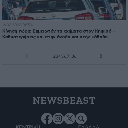
16·06·2026 08:54
Κίνηση τώρα: Σημειωτόν τα οχήματα στον Κηφισό –
Καθυστερήσεις και στην άνοδο και στην κάθοδο
...
1
2
3
4
5
6
7
36
NEWSBEAST
ΚΕΝΤΡΙΚΗ
ΕΛΛΑΔΑ