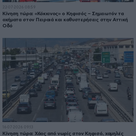
22·07·2026 08:59
Κίνηση τώρα: «Κόκκινος» ο Κηφισός – Σημειωτόν τα
οχήματα στον Πειραιά και καθυστερήσεις στην Αττική
Οδό
16·07·2026 09:13
Κίνηση τώρα: Χάος από νωρίς στον Κηφισό, χαμηλές