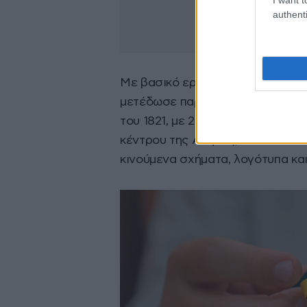
authenti
Με βασικό εργαλείο τις νέες τεχ
μετέδωσε παραμονή της 25ης Μα
του 1821, με 250 drones που μετ
κέντρου της Αθήνας, σε έναν πο
κινούμενα σχήματα, λογότυπα και