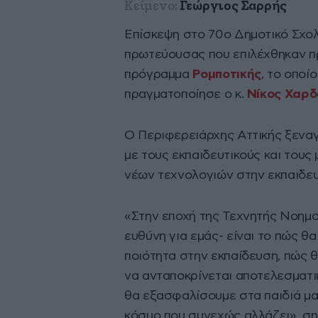
Κείμενο:
Γεώργιος Σαρρής
Επίσκεψη στο 70ο Δημοτικό Σχολ
πρωτεύουσας που επιλέχθηκαν πρ
πρόγραμμα
Ρομποτικής
, το οποί
πραγματοποίησε ο κ.
Νίκος Χαρδ
Ο Περιφερειάρχης Αττικής ξεναγ
με τους εκπαιδευτικούς και τους
νέων τεχνολογιών στην εκπαιδευτ
«Στην εποχή της Τεχνητής Νοημο
ευθύνη για εμάς- είναι το πώς θ
ποιότητα στην εκπαίδευση, πώς 
να ανταποκρίνεται αποτελεσματι
θα εξασφαλίσουμε στα παιδιά μα
κόσμο που συνεχώς αλλάζει», ση