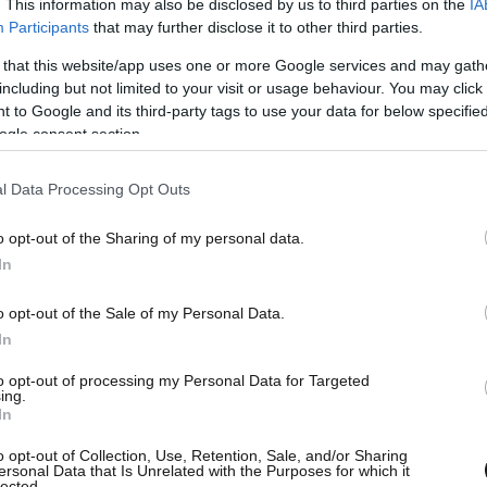
. This information may also be disclosed by us to third parties on the
IA
Participants
that may further disclose it to other third parties.
 that this website/app uses one or more Google services and may gath
including but not limited to your visit or usage behaviour. You may click 
 to Google and its third-party tags to use your data for below specifi
ogle consent section.
έδωσε στους εκπαιδευτικούς οκτώ
τείχε μαζί με τα παιδιά στη συναρμολόγηση
l Data Processing Opt Outs
ως δήλωσε, η χρήση των νέων τεχνολογιών
ρία επίπεδα. «Ενδυναμώνει τη μάθηση, τη
o opt-out of the Sharing of my personal data.
In
Προωθεί τη διαδραστικότητα, τη συνεργασία και
ητών. Βοηθά τα παιδιά να αναπτύσσουν νέες
o opt-out of the Sale of my Personal Data.
για ένα μέλλον όπου η τεχνολογία θα είναι
In
κτηριστικά.
to opt-out of processing my Personal Data for Targeted
ing.
In
o opt-out of Collection, Use, Retention, Sale, and/or Sharing
ersonal Data that Is Unrelated with the Purposes for which it
lected.