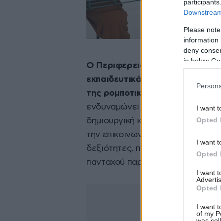
participants
Downstream 
Please note
information 
deny consent
in below Go
Ο Περιφερειάρχης Αττικής παρ
εκπαιδευτικά πακέτα και συμμε
Persona
της ρομποτικής κατασκευής.
Όπ
ενδυναμώνει την εκπαίδευση σε τ
I want t
Opted 
δημιουργική και κριτική σκέψη. 
την επικοινωνία μεταξύ των μαθ
I want t
δεξιότητες, προετοιμάζοντάς τα 
Opted 
πανταχού παρούσα», τόνισε χαρα
I want 
Advertis
Opted 
I want t
of my P
was col