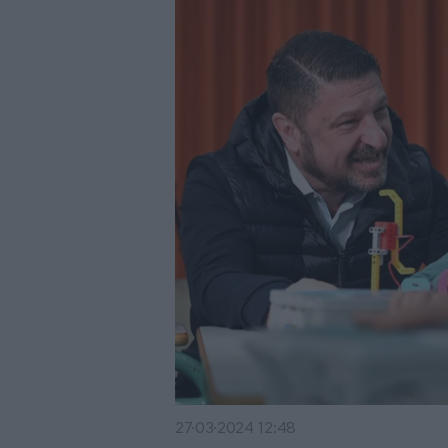
27·03·2024 12:48