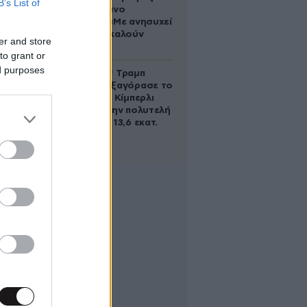
B’s List of
του Κριστιάνο
Ρονάλντο: «Με ανησυχεί
που με αποκαλούν
er and store
χοντρή»
to grant or
ed purposes
Ο Ντόναλντ Τραμπ
Τζούνιορ εξαγόρασε το
μερίδιο της Κίμπερλι
Γκίλφοϊλ στην πολυτελή
έπαυλη των 13,6 εκατ.
δολαρίων