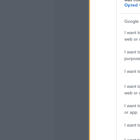
Opted 
Google 
I want t
web or d
I want t
purpose
I want 
I want t
web or d
I want t
or app.
I want t
I want t