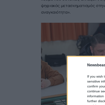
ψηφιακός μετασχηματισμός στην 
αναγκαιότητα».
Newsbeast
If you wish 
sensitive in
confirm you
continue se
information 
further disc