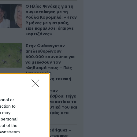
Ο Ηλίας Ψινάκης για τη
συγκατοίκηση με τη
Ρούλα Κορομηλά: «Ήταν
9 μήνες με γιατρούς,
είχε παραλύσει έπαιρνε
κορτιζόνες»
Στην Ουάσινγκτον
απελευθερώνουν
600.000 κουνούπια για
να μειώσουν τον
πληθυσμό τους – Πώς
λειτουργεί η
συγκεκριμένη τεχνική
Τραγωδία στον
Ασώματο Λέσβου: Πήγε
sonal or
στο κτήμα να ποτίσει τα
ection to
οπωροκηπευτικά του και
ou may
βρέθηκε νεκρός στο
πηγάδι
 personal
out of the
Georgina Rodriguez –
 downstream
Ξεσπά η σύντροφος