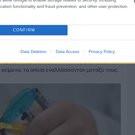
cation functionality and fraud prevention, and other user protection.
CONFIRM
νολογίες, άλλωστε, η Περιφέρεια Αττικής
ρτίου το διαχρονικό μήνυμα της Επανάστασης
Data Deletion
Data Access
Privacy Policy
έτρεψαν τον νυχτερινό αττικό ουρανό του
λύχρωμο καμβά με τρισδιάστατες φιγούρες,
 κείμενα, τα οποία εναλλάσσονταν μεταξύ τους.