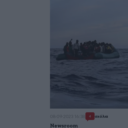
08·09·2023 16:38
σχόλια
4
Newsroom