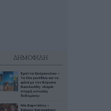
ΔΗΜΟΦΙΛΗ
Εριέττα Κούρκουλου –
Τα 33α γενέθλια και τα
φιλιά με τον Βύρωνα
Βασιλειάδη: «Καμία
στιγμή ευτυχίας
δεδομένη»
Νία Βαρντάλος –
Σπύρος Κατσαγάνης: