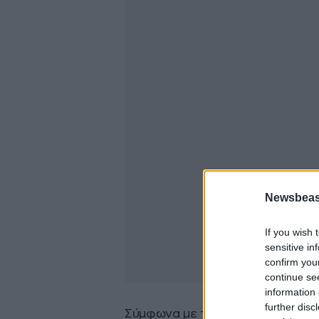
Newsbeast
If you wish 
sensitive in
confirm you
continue se
information 
further disc
Σύμφωνα με το Λιμενικό Σώμα μ