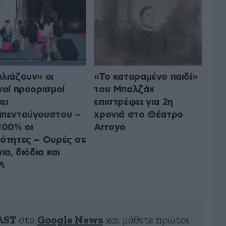
λιάζουν» οι
«Το καταραμένο παιδί»
νοί προορισμοί
του Μπαλζάκ
ει
επιστρέφει για 2η
πενταύγουστου –
χρονιά στο Θέατρο
100% οι
Arroyo
ότητες – Ουρές σε
ια, διόδια και
Λ
AST
στο
Google News
και μάθετε πρώτοι