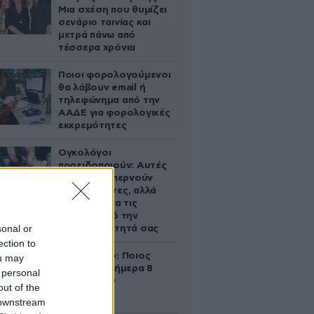
Μια σχέση που θυμίζει
σενάριο ταινίας και
μετρά πάνω από
τέσσερα χρόνια
Ποιοι φορολογούμενοι
θα λάβουν email ή
τηλεφώνημα από την
ΑΑΔΕ για φορολογικές
εκκρεμότητες
Ογκολόγοι
προειδοποιούν: Αυτές
οι τροφές, περνούν
απαρατήρητες, αλλά
καλό είναι να τις
βγάλετε από την
sonal or
καθημερινότητά σας
ection to
Εορτολόγιο: Ποιος
ou may
γιορτάζει σήμερα 8
 personal
Αυγούστου
out of the
 downstream