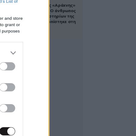
B’s List of
Στα ίχνη της «Αράχνης»
του Άσαντ: Ο άνθρωπος
των βασανιστηρίων της
er and store
Συρίας εντοπίστηκε στη
to grant or
Ρωσία
ed purposes