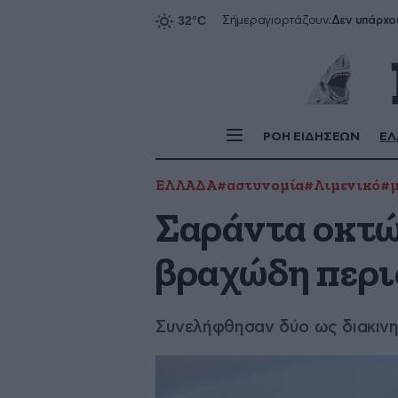
Δεν υπάρχο
Σήμερα
γιορτάζουν:
ΡΟΗ ΕΙΔΗΣΕΩΝ
ΕΛ
ΕΛΛΑΔΑ
#αστυνομία
#Λιμενικό
#μ
Σαράντα οκτώ
βραχώδη περι
Συνελήφθησαν δύο ως διακιν