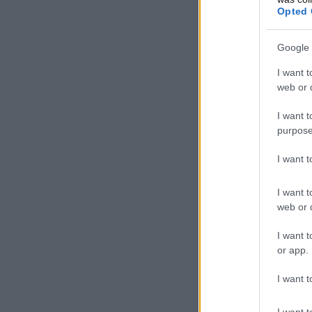
Opted 
Google 
I want t
web or d
I want t
purpose
I want 
I want t
web or d
I want t
or app.
I want t
I want t