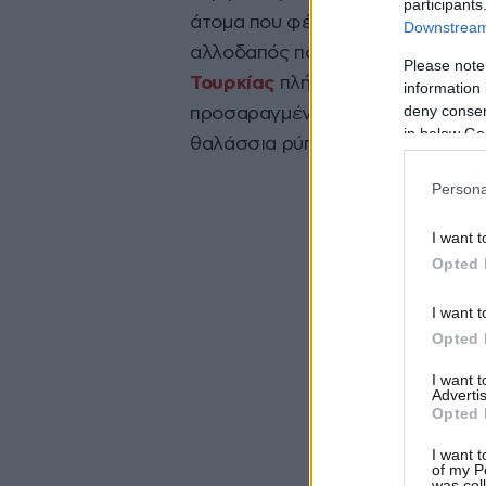
participants
άτομα που φέρονται ως διακινητ
Downstream 
αλλοδαπός που επέβαινε στο ιστ
Please note
Τουρκίας
πλήρωσε από 3.000-8.5
information 
deny consent
προσαραγμένο στη βραχώδη περι
in below Go
θαλάσσια ρύπανση.
Persona
I want t
Opted 
I want t
Opted 
I want 
Advertis
Opted 
I want t
of my P
was col