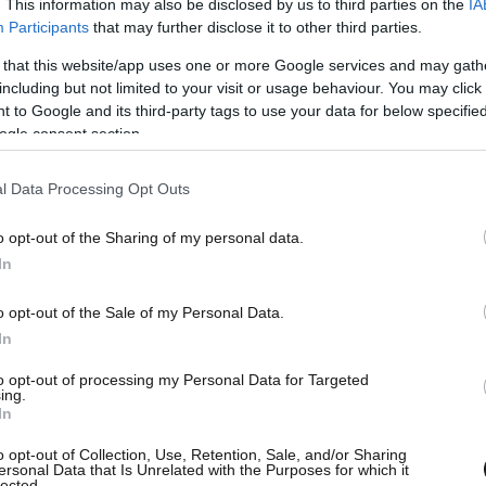
. This information may also be disclosed by us to third parties on the
IA
ές. Από την προανάκριση προέκυψε ότι έκαστος
Participants
that may further disclose it to other third parties.
ιοφόρο που ξεκίνησε από την Αττάλεια της
 that this website/app uses one or more Google services and may gath
00 ευρώ. Το ιστιοφόρο παραμένει
including but not limited to your visit or usage behaviour. You may click 
 to Google and its third-party tags to use your data for below specifi
οχή ενώ από το περιστατικό δεν παρατηρήθηκε
ogle consent section.
l Data Processing Opt Outs
o opt-out of the Sharing of my personal data.
In
o opt-out of the Sale of my Personal Data.
In
to opt-out of processing my Personal Data for Targeted
ing.
In
o opt-out of Collection, Use, Retention, Sale, and/or Sharing
ersonal Data that Is Unrelated with the Purposes for which it
lected.