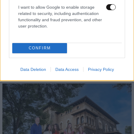
I want to allow Google to enable storage
related to security, including authentication
functionality and fraud prevention, and other
user protection.
ΕΛΛΑΔΑ
06·08·2026 00:09
CONFIRM
Σαν σήμερα 6 Αυγούστου: Πεθαίνει η Ρίτα
Σακελλαρίου, η λαϊκή ντίβα που έκανε τη ζωή
της τραγούδι
Data Deletion
Data Access
Privacy Policy