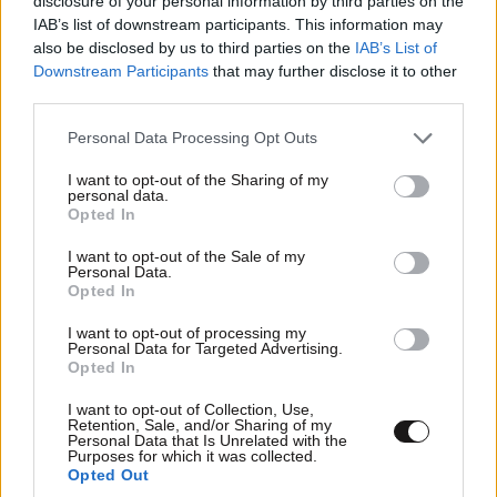
γίνεται στάχτη
disclosure of your personal information by third parties on the
IAB’s list of downstream participants. This information may
also be disclosed by us to third parties on the
IAB’s List of
Downstream Participants
that may further disclose it to other
third parties.
Please note that this website/app uses one or more Google
Personal Data Processing Opt Outs
services and may gather and store information including but
not limited to your visit or usage behaviour. You may click to
I want to opt-out of the Sharing of my
personal data.
grant or deny consent to Google and its third-party tags to
Opted In
use your data for below specified purposes in below Google
consent section.
I want to opt-out of the Sale of my
Personal Data.
Opted In
I want to opt-out of processing my
Personal Data for Targeted Advertising.
Opted In
I want to opt-out of Collection, Use,
Retention, Sale, and/or Sharing of my
Personal Data that Is Unrelated with the
Purposes for which it was collected.
Opted Out