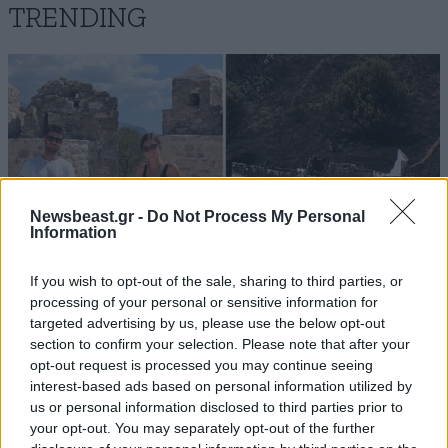
TRENDING
Newsbeast.gr -
Do Not Process My Personal
Information
If you wish to opt-out of the sale, sharing to third parties, or
processing of your personal or sensitive information for
targeted advertising by us, please use the below opt-out
section to confirm your selection. Please note that after your
ΕΛΛΑΔΑ
05·08·2026 21:24
opt-out request is processed you may continue seeing
«Κάηκε το σπίτι μας στην Ελλάδα λίγο πριν
interest-based ads based on personal information utilized by
μετακομίσουμε»: Απαρηγόρητη η οικογένεια
us or personal information disclosed to third parties prior to
από τη Βρετανία που είδε το όνειρο ζωής να
your opt-out. You may separately opt-out of the further