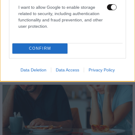
I want to allow Google to enable storage
related to security, including authentication
functionality and fraud prevention, and other
user protection.
CONFIRM
LIFESTYLE
05·08·2026 17:48
Παλάτι Marivent: Πώς οι κληρονόμοι του
Ιωάννη Σαριδάκη αφαίρεσαν 1.300 έργα τέχνης
Data Deletion
Data Access
Privacy Policy
από τη βασιλική οικογένεια της Ισπανίας