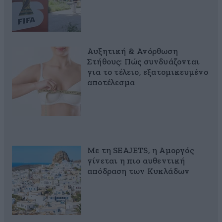
Αυξητική & Ανόρθωση
Στήθους: Πώς συνδυάζονται
για το τέλειο, εξατομικευμένο
αποτέλεσμα
Με τη SEAJETS, η Αμοργός
γίνεται η πιο αυθεντική
απόδραση των Κυκλάδων