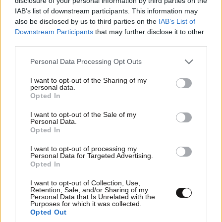
disclosure of your personal information by third parties on the
IAB’s list of downstream participants. This information may
also be disclosed by us to third parties on the
IAB’s List of
Downstream Participants
that may further disclose it to other
third parties.
Please note that this website/app uses one or more Google
Personal Data Processing Opt Outs
services and may gather and store information including but
not limited to your visit or usage behaviour. You may click to
I want to opt-out of the Sharing of my
personal data.
grant or deny consent to Google and its third-party tags to
Opted In
use your data for below specified purposes in below Google
consent section.
I want to opt-out of the Sale of my
Personal Data.
Opted In
I want to opt-out of processing my
Personal Data for Targeted Advertising.
Opted In
I want to opt-out of Collection, Use,
Retention, Sale, and/or Sharing of my
Personal Data that Is Unrelated with the
Purposes for which it was collected.
Opted Out