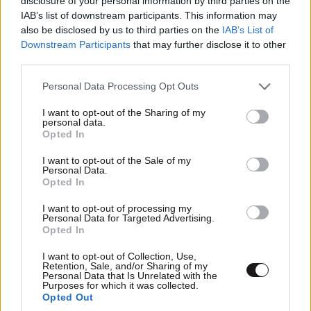
disclosure of your personal information by third parties on the
IAB’s list of downstream participants. This information may
also be disclosed by us to third parties on the
IAB’s List of
LIFESTYLE
08·08·2026 19:12
Downstream Participants
that may further disclose it to other
Εριέττα Κούρκουλου – Τα 33α γενέθλια και τα
third parties.
φιλιά με τον Βύρωνα Βασιλειάδη: «Καμία στιγμή
Please note that this website/app uses one or more Google
Personal Data Processing Opt Outs
ευτυχίας δεδομένη»
services and may gather and store information including but
not limited to your visit or usage behaviour. You may click to
I want to opt-out of the Sharing of my
personal data.
grant or deny consent to Google and its third-party tags to
Opted In
use your data for below specified purposes in below Google
consent section.
I want to opt-out of the Sale of my
Personal Data.
Opted In
I want to opt-out of processing my
Personal Data for Targeted Advertising.
Opted In
I want to opt-out of Collection, Use,
Retention, Sale, and/or Sharing of my
Personal Data that Is Unrelated with the
Purposes for which it was collected.
Opted Out