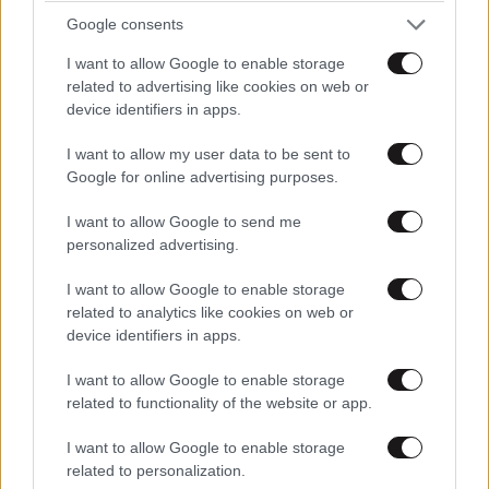
Google consents
FITNESS
09·08·2026 09:30
Οι 5 ασκήσεις που πρέπει να κάνετε για μια ζωή
I want to allow Google to enable storage
related to advertising like cookies on web or
με δύναμη και αυτονομία – Ένα απλό αλλά
device identifiers in apps.
ιδανικό πρόγραμμα καθώς μεγαλώνετε
I want to allow my user data to be sent to
Google for online advertising purposes.
I want to allow Google to send me
personalized advertising.
I want to allow Google to enable storage
related to analytics like cookies on web or
device identifiers in apps.
I want to allow Google to enable storage
related to functionality of the website or app.
I want to allow Google to enable storage
related to personalization.
ΕΛΛΑΔΑ
42 λ. πριν