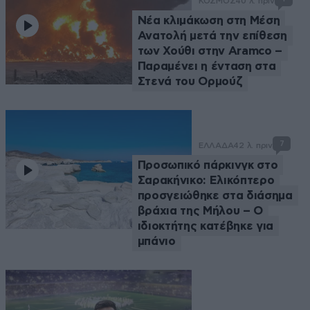
ΚΟΣΜΟΣ
40 λ. πριν
Νέα κλιμάκωση στη Μέση
Ανατολή μετά την επίθεση
των Χούθι στην Aramco –
Παραμένει η ένταση στα
Στενά του Ορμούζ
7
ΕΛΛΑΔΑ
42 λ. πριν
Προσωπικό πάρκινγκ στο
Σαρακήνικο: Ελικόπτερο
προσγειώθηκε στα διάσημα
βράχια της Μήλου – Ο
ιδιοκτήτης κατέβηκε για
μπάνιο