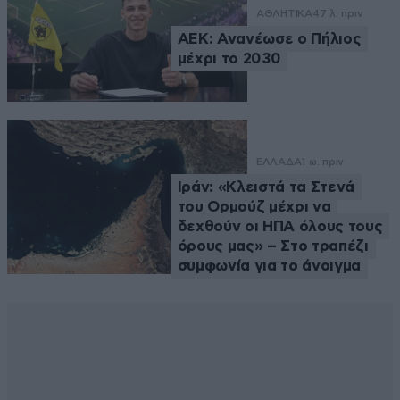
ΑΘΛΗΤΙΚΑ
47 λ. πριν
ΑΕΚ: Ανανέωσε ο Πήλιος
μέχρι το 2030
ΕΛΛΑΔΑ
1 ω. πριν
Ιράν: «Κλειστά τα Στενά
του Ορμούζ μέχρι να
δεχθούν οι ΗΠΑ όλους τους
όρους μας» – Στο τραπέζι
συμφωνία για το άνοιγμα