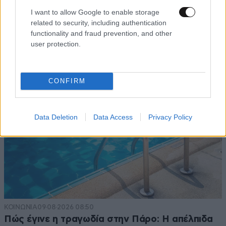
Προσωπικό πάρκινγκ στο Σαρακήνικο:
I want to allow Google to enable storage
Ελικόπτερο προσγειώθηκε στα διάσημα βράχια
related to security, including authentication
της Μήλου – Ο ιδιοκτήτης κατέβηκε για μπάνιο
functionality and fraud prevention, and other
user protection.
CONFIRM
Data Deletion
Data Access
Privacy Policy
ΚΟΙΝΩΝΙΑ
09·08·2026 08:50
Πώς έγινε η τραγωδία στην Πάρο: Η απέλπιδα