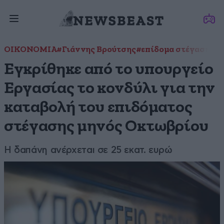
ΟΙΚΟΝΟΜΙΑ
#Γιάννης Βρούτσης
#επίδομα στέγασης
#
Εγκρίθηκε από το υπουργείο
Εργασίας το κονδύλι για την
καταβολή του επιδόματος
στέγασης μηνός Οκτωβρίου
Η δαπάνη ανέρχεται σε 25 εκατ. ευρώ