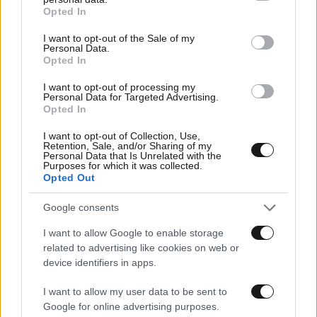
grant or deny consent to Google and its third-party tags to
Opted In
use your data for below specified purposes in below Google
consent section.
I want to opt-out of the Sale of my
Personal Data.
Opted In
I want to opt-out of processing my
Personal Data for Targeted Advertising.
Opted In
I want to opt-out of Collection, Use,
Retention, Sale, and/or Sharing of my
Personal Data that Is Unrelated with the
Purposes for which it was collected.
29·01·2026 06:47
Opted Out
Η συνάντηση της Καρυστιανού και το πράσινο φως | Η
παλιά καραβάνα που επιστρέφει στην πολιτική | Ένας
Google consents
μύθος για το ΠΑΣΟΚ
I want to allow Google to enable storage
related to advertising like cookies on web or
device identifiers in apps.
I want to allow my user data to be sent to
Google for online advertising purposes.