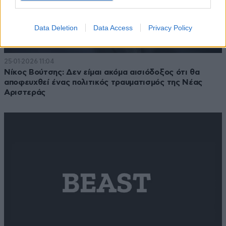
Data Deletion
Data Access
Privacy Policy
25·01·2026 11:04
Νίκος Βούτσης: Δεν είμαι ακόμα αισιόδοξος ότι θα
αποφευχθεί ένας πολιτικός τραυματισμός της Νέας
Αριστεράς