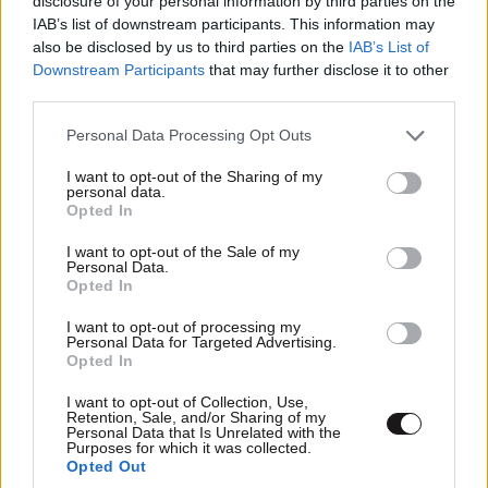
disclosure of your personal information by third parties on the
IAB’s list of downstream participants. This information may
also be disclosed by us to third parties on the
IAB’s List of
Downstream Participants
that may further disclose it to other
third parties.
Please note that this website/app uses one or more Google
Personal Data Processing Opt Outs
Μείωση του ΕΝΦΙΑ για τους
services and may gather and store information including but
29·09·2020
not limited to your visit or usage behaviour. You may click to
I want to opt-out of the Sharing of my
πληττόμενους ιδιοκτήτες
16:57
personal data.
grant or deny consent to Google and its third-party tags to
Opted In
ακινήτων
use your data for below specified purposes in below Google
consent section.
I want to opt-out of the Sale of my
ίση με την απώλεια εισοδημάτων από ενοίκια. Μείωση
Personal Data.
φορολογίας ακινήτων και δημοτικών τελών σε όλες
Opted In
τις πληττόμενες επιχειρήσεις που χρησιμοποιούν δικό
I want to opt-out of processing my
τους ακίνητο ανάλογα με την πτώση τζίρου. Όσα
Personal Data for Targeted Advertising.
ακίνητα απώλεσαν ενοικιαστή ή παραμένουν
Opted In
ξενοίκιαστα κατά το διάστημα της υγειονομικής
I want to opt-out of Collection, Use,
κρίσης να απαλλαγούν ολοσχερώς από ΕΝΦΙΑ και
Retention, Sale, and/or Sharing of my
Personal Data that Is Unrelated with the
κάθε άλλο φόρο που τα βαραίνει.
Purposes for which it was collected.
Opted Out
Απαντήστε
0
0