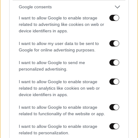
Google consents
I want to allow Google to enable storage
related to advertising like cookies on web or
Τα μαγαζιά σας ανοιχτά ειναι
29·09·2020 16:42
device identifiers in apps.
Ο κόσμος δεν ψωνίζει οχι λόγω πανδημίας αλλά
I want to allow my user data to be sent to
επειδή είστε [...]. Βάλτε προϊόντα που αξίζουν και
Google for online advertising purposes.
τιμές κανονικές. Γιατί από τότε που δυσκόλεψε το
I want to allow Google to send me
μαύρο χρήμα που βγάζατε ψάχνετε δικαιολογίες.
personalized advertising.
Χίλιες φορές να το εχω άδειο παρά να σας έχω μέσα
τσάμπα [...]
I want to allow Google to enable storage
related to analytics like cookies on web or
Απαντήστε
0
0
device identifiers in apps.
I want to allow Google to enable storage
related to functionality of the website or app.
Ρε
29·09·2020 16:28
I want to allow Google to enable storage
related to personalization.
Δε πάτε στο [...], το δικό σας ρίσκο θα το πληρώσουμε