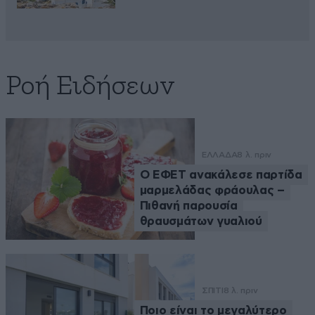
Ροή Ειδήσεων
ΕΛΛΑΔΑ
8 λ. πριν
Ο ΕΦΕΤ ανακάλεσε παρτίδα
μαρμελάδας φράουλας –
Πιθανή παρουσία
θραυσμάτων γυαλιού
ΣΠΙΤΙ
8 λ. πριν
Ποιο είναι το μεγαλύτερο