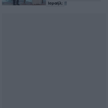
Ισραήλ;