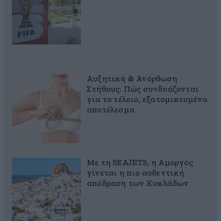
Αυξητική & Ανόρθωση
Στήθους: Πώς συνδυάζονται
για το τέλειο, εξατομικευμένο
αποτέλεσμα
Με τη SEAJETS, η Αμοργός
γίνεται η πιο αυθεντική
απόδραση των Κυκλάδων