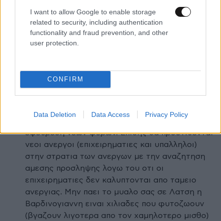
εμεις
I want to allow Google to enable storage
related to security, including authentication
Απαντήστε
0
0
functionality and fraud prevention, and other
user protection.
Ellraiser
30·09·2020 12:08
Κι ομως επειδη δεν φτανει το μυαλο σου για
CONFIRM
τοσο μεγαλες σκεψεις ετσι και κλεισουν την
καλυψη των απωλειων απο τα εσοδα το κρατος
θα την καλυψει απο αυτους που θα δηλωνουν
Data Deletion
Data Access
Privacy Policy
εισοδηματα με την αυξηση φορολογιας και την
εφευρεση νεων φορων. Επισης θα προστιθενται
νεοι ανεργοι (επιχειρηματιες και υπαλληλοι)
στην στρατια των ανεργων με την αναζητηση
αμεσης προσληψης λογω του οτι οι
επιχειρηματιες δεν καλυπτονται απο ταμειο
ανεργιας. Μην παει το μυαλο σας σε Λατση η
Βαρδινογιαννη ειναι χιλιαδες που φυτοζωουν
(βγαζουν λιγοτερα απο τον χαμηλοτερο μισθο)