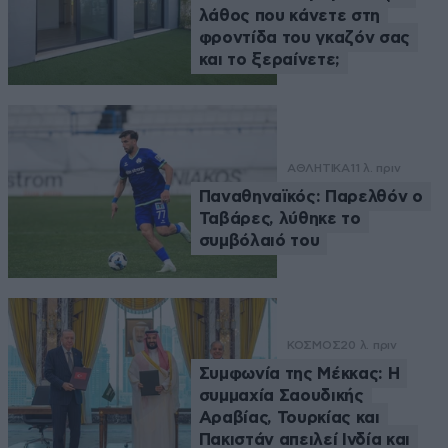
λάθος που κάνετε στη
φροντίδα του γκαζόν σας
και το ξεραίνετε;
ΑΘΛΗΤΙΚΑ
11 λ. πριν
Παναθηναϊκός: Παρελθόν ο
Ταβάρες, λύθηκε το
συμβόλαιό του
ΚΟΣΜΟΣ
20 λ. πριν
Συμφωνία της Μέκκας: Η
συμμαχία Σαουδικής
Αραβίας, Τουρκίας και
Πακιστάν απειλεί Ινδία και