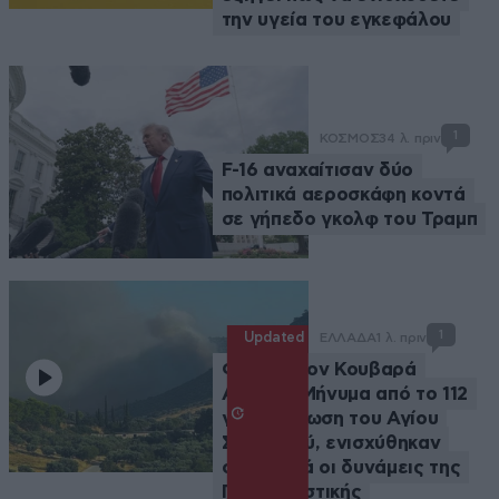
την υγεία του εγκεφάλου
1
ΚΟΣΜΟΣ
34 λ. πριν
F-16 αναχαίτισαν δύο
πολιτικά αεροσκάφη κοντά
σε γήπεδο γκολφ του Τραμπ
1
Updated
ΕΛΛΑΔΑ
1 λ. πριν
Φωτιά στον Κουβαρά
Αττικής: Μήνυμα από το 112
για εκκένωση του Αγίου
Στυλιανού, ενισχύθηκαν
σημαντικά οι δυνάμεις της
Πυροσβεστικής