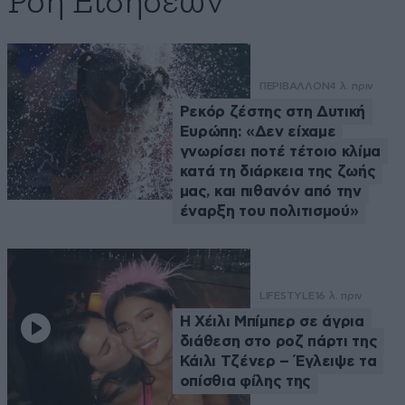
Ροή Ειδήσεων
ΠΕΡΙΒΑΛΛΟΝ
4 λ. πριν
Ρεκόρ ζέστης στη Δυτική
Ευρώπη: «Δεν είχαμε
γνωρίσει ποτέ τέτοιο κλίμα
κατά τη διάρκεια της ζωής
μας, και πιθανόν από την
έναρξη του πολιτισμού»
LIFESTYLE
16 λ. πριν
Η Χέιλι Μπίμπερ σε άγρια
διάθεση στο ροζ πάρτι της
Κάιλι Τζένερ – Έγλειψε τα
οπίσθια φίλης της