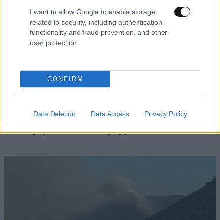
I want to allow Google to enable storage
related to security, including authentication
functionality and fraud prevention, and other
user protection.
CONFIRM
ΚΟΣΜΟΣ
09·08·2026 20:04
«Ο εφιάλτης μου στο πλοίο-σκλαβιά των
Σαϊεντολόγων» – Βρετανίδα περιγράφει πώς
Data Deletion
Data Access
Privacy Policy
«παραδόθηκε» στη θρησκευτική ομάδα και
υπέστη χρόνια κακοποίησης