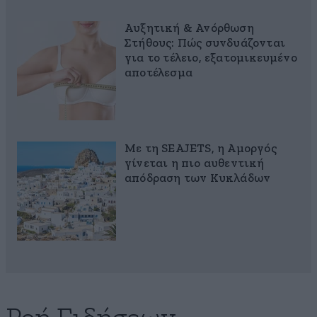
Αυξητική & Ανόρθωση
Στήθους: Πώς συνδυάζονται
για το τέλειο, εξατομικευμένο
αποτέλεσμα
Με τη SEAJETS, η Αμοργός
γίνεται η πιο αυθεντική
απόδραση των Κυκλάδων