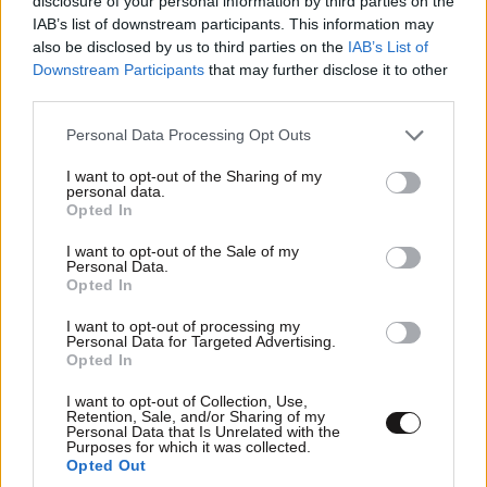
disclosure of your personal information by third parties on the
πέντε θαλασσών»
IAB’s list of downstream participants. This information may
also be disclosed by us to third parties on the
IAB’s List of
Downstream Participants
that may further disclose it to other
third parties.
Please note that this website/app uses one or more Google
Personal Data Processing Opt Outs
services and may gather and store information including but
not limited to your visit or usage behaviour. You may click to
I want to opt-out of the Sharing of my
personal data.
grant or deny consent to Google and its third-party tags to
Opted In
use your data for below specified purposes in below Google
consent section.
I want to opt-out of the Sale of my
Personal Data.
Opted In
I want to opt-out of processing my
Personal Data for Targeted Advertising.
Opted In
I want to opt-out of Collection, Use,
Retention, Sale, and/or Sharing of my
Personal Data that Is Unrelated with the
Purposes for which it was collected.
Opted Out