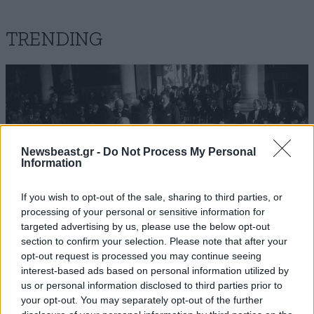
TRENDING
Newsbeast.gr -
Do Not Process My Personal
Information
If you wish to opt-out of the sale, sharing to third parties, or
processing of your personal or sensitive information for
targeted advertising by us, please use the below opt-out
section to confirm your selection. Please note that after your
opt-out request is processed you may continue seeing
interest-based ads based on personal information utilized by
ΕΛΛΑΔΑ
10·08·2026 00:07
us or personal information disclosed to third parties prior to
Σαν σήμερα 10 Αυγούστου: Η Ελλάδα αγγίζει
your opt-out. You may separately opt-out of the further
για λίγο το όνειρο «των δύο ηπείρων και των