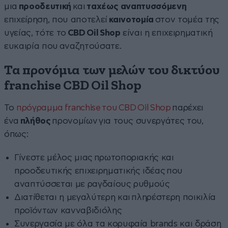
μια
προοδευτική
και
ταχέως αναπτυσσόμενη
επιχείρηση, που αποτελεί
καινοτομία
στον τομέα της
υγείας, τότε το
CBD Oil Shop
είναι η επιχειρηματική
ευκαιρία που αναζητούσατε.
Τα προνόμια των μελών του δικτύου
franchise CBD Oil Shop
To
πρόγραμμα franchise του CBD Oil Shop
παρέχει
ένα
πλήθος
προνομίων για τους συνεργάτες του,
όπως:
Γίνεστε μέλος μιας πρωτοποριακής και
προοδευτικής επιχειρηματικής ιδέας που
αναπτύσσεται με ραγδαίους ρυθμούς
Διατίθεται η μεγαλύτερη και πληρέστερη ποικιλία
προϊόντων κανναβιδιόλης
Συνεργασία με όλα τα κορυφαία brands και δράση