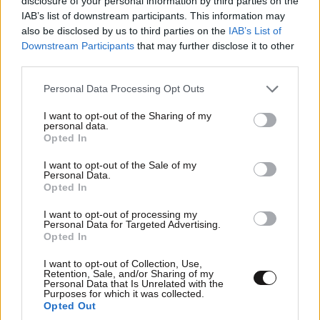
disclosure of your personal information by third parties on the
Χριστοφοράτο.
IAB’s list of downstream participants. This information may
also be disclosed by us to third parties on the
IAB’s List of
Τηλέφωνο επικοινωνίας: 6945514576
Downstream Participants
that may further disclose it to other
third parties.
Please note that this website/app uses one or more Google
Personal Data Processing Opt Outs
services and may gather and store information including but
not limited to your visit or usage behaviour. You may click to
I want to opt-out of the Sharing of my
personal data.
grant or deny consent to Google and its third-party tags to
Opted In
use your data for below specified purposes in below Google
ΠΕΡΙΣΣΟΤΕΡΑ ΑΠΟ ΤΗΝ
consent section.
I want to opt-out of the Sale of my
ΟΙΚΟΝΟΜΙΑ
Personal Data.
Opted In
I want to opt-out of processing my
Personal Data for Targeted Advertising.
Opted In
I want to opt-out of Collection, Use,
Retention, Sale, and/or Sharing of my
Personal Data that Is Unrelated with the
Purposes for which it was collected.
Opted Out