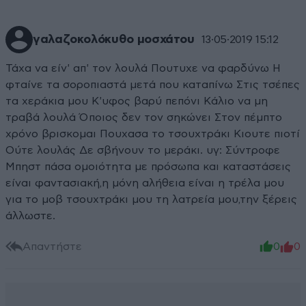
γαλαζοκολόκυθο μοσχάτου
13·05·2019 15:12
Τάχα να είν' απ' τον λουλά Πουτυχε να φαρδύνω Η
φταίνε τα σοροπιαστά μετά που καταπίνω Στις τσέπες
τα χεράκια μου Κ'υφος βαρύ πεπόνι Κάλιο να μη
τραβά λουλά Όποιος δεν τον σηκώνει Στον πέμπτο
χρόνο βρισκομαι Πουχασα το τσουχτράκι Κιουτε πιοτί
Ούτε λουλάς Δε σβήνουν το μεράκι. υγ: Σύντροφε
Μπηστ πάσα ομοιότητα με πρόσωπα και καταστάσεις
είναι φαντασιακή,η μόνη αλήθεια είναι η τρέλα μου
για το μοβ τσουχτράκι μου τη λατρεία μου,την ξέρεις
άλλωστε.
Απαντήστε
0
0