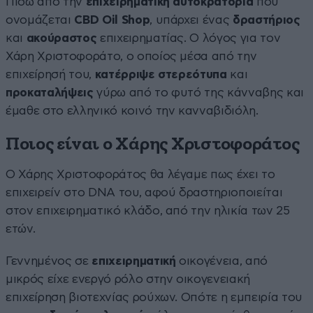
Πίσω από την
επιχειρηματική αυτοκρατορία
που
ονομάζεται
CBD Oil Shop
, υπάρχει ένας
δραστήριος
και
ακούραστος
επιχειρηματίας. Ο λόγος για τον
Χάρη Χριστοφοράτο, ο οποίος μέσα από την
επιχείρησή του,
κατέρριψε στερεότυπα
και
προκαταλήψεις
γύρω από το φυτό της κάνναβης και
έμαθε στο ελληνικό κοινό την κανναβιδιόλη.
Ποιος είναι ο Χάρης Χριστοφοράτος
O Χάρης Χριστοφοράτος θα λέγαμε πως έχει το
επιχειρείν στο DNA του, αφού δραστηριοποιείται
στον επιχειρηματικό κλάδο, από την ηλικία των 25
ετών.
Γεννημένος σε
επιχειρηματική
οικογένεια, από
μικρός είχε ενεργό ρόλο στην οικογενειακή
επιχείρηση βιοτεχνίας ρούχων. Οπότε η εμπειρία του