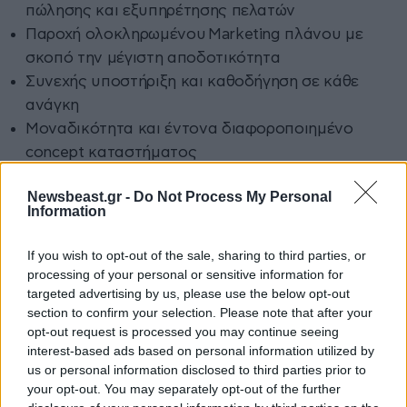
πώλησης και εξυπηρέτησης πελατών
Παροχή ολοκληρωμένου Μarketing πλάνου με
σκοπό την μέγιστη αποδοτικότητα
Συνεχής υποστήριξη και καθοδήγηση σε κάθε
ανάγκη
Μοναδικότητα και έντονα διαφοροποιημένο
concept καταστήματος
Συνεχής ενδυνάμωση του brand και του δικτύου
Newsbeast.gr -
Do Not Process My Personal
franchise μέσω online και offline ενεργειών
Information
Με βάση όλα τα παραπάνω δεν θα ήταν υπερβολή να
If you wish to opt-out of the sale, sharing to third parties, or
πούμε πως ο τίτλος του
επιχειρηματία
, αλλά και του
processing of your personal or sensitive information for
targeted advertising by us, please use the below opt-out
brand
της χρονιάς, αποδίδεται εύλογα στον
Χάρη
section to confirm your selection. Please note that after your
Χριστοφοράτο
και στο
CBD Oil Shop
.
opt-out request is processed you may continue seeing
interest-based ads based on personal information utilized by
Για περισσότερες πληροφορίες σχετικά με το
us or personal information disclosed to third parties prior to
franchise, μπορείτε να επικοινωνήσετε με τον Χάρη
your opt-out. You may separately opt-out of the further