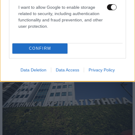
I want to allow Google to enable storage
related to security, including authentication
functionality and fraud prevention, and other
user protection.
Αγροτική Εστία: Δεύτερη συμπληρωματική
πληρωμή από τον ΟΠΕΚΑ
CONFIRM
Data Deletion
Data Access
Privacy Policy