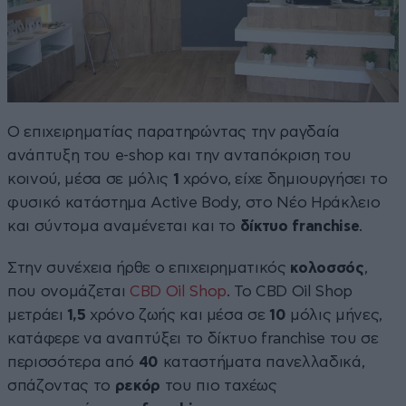
Ο επιχειρηματίας παρατηρώντας την ραγδαία
ανάπτυξη του e-shop και την ανταπόκριση του
κοινού, μέσα σε μόλις
1
χρόνο, είχε δημιουργήσει το
φυσικό κατάστημα Active Body, στο Νέο Ηράκλειο
και σύντομα αναμένεται και το
δίκτυο franchise
.
Στην συνέχεια ήρθε ο επιχειρηματικός
κολοσσός
,
που ονομάζεται
CBD Oil Shop
. Το CBD Oil Shop
μετράει
1,5
χρόνο ζωής και μέσα σε
10
μόλις μήνες,
κατάφερε να αναπτύξει το δίκτυο franchise του σε
περισσότερα από
40
καταστήματα πανελλαδικά,
σπάζοντας το
ρεκόρ
του πιο ταχέως