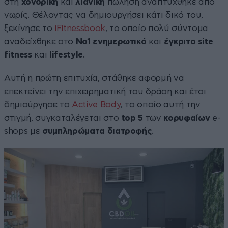
στη
χονδρική
και
λιανική
πώληση αναπτύχθηκε από
νωρίς. Θέλοντας να δημιουργήσει κάτι δικό του,
ξεκίνησε το
iFitnessbook
, το οποίο πολύ σύντομα
αναδείχθηκε στο
Νο1 ενημερωτικό
και
έγκριτο site
fitness
και
lifestyle
.
Αυτή η πρώτη επιτυχία, στάθηκε αφορμή να
επεκτείνει την επιχειρηματική του δράση και έτσι
δημιούργησε το
Active Body
, το οποίο αυτή την
στιγμή, συγκαταλέγεται στο
top 5
των
κορυφαίων
e-
shops με
συμπληρώματα διατροφής
.