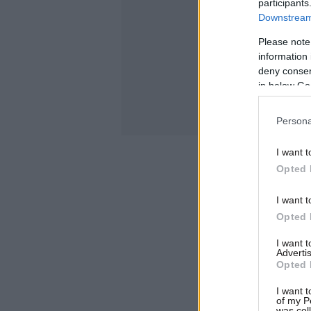
participants
Downstream 
Please note
information 
deny consent
in below Go
Persona
I want t
Opted 
I want t
Opted 
I want 
Advertis
Opted 
I want t
of my P
was col