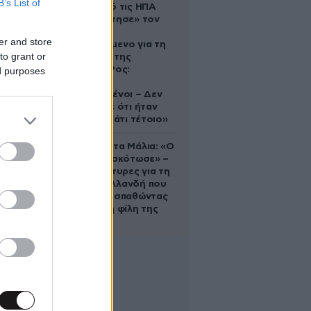
B’s List of
Ζευγάρι από τις ΗΠΑ
που «υιοθέτησε» τον
Αφγανό
er and store
κατηγορούμενο για τη
to grant or
δολοφονία της
Ελίζαμπεθ Ρος:
ed purposes
«Είμαστε
συντετριμμένοι – Δεν
έδειξε ποτέ ότι ήταν
ικανός για κάτι τέτοιο»
Τραγωδία στα Μάλια: «Ο
πανικός τη σκότωσε» –
Τι λένε μάρτυρες για τη
42χρονη Ολλανδή που
πνίγηκε προσπαθώντας
να σώσει τη φίλη της