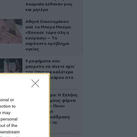
Ακαριαία πέθαναν γιος
και μητέρα
Αθηνά Οικονομάκου
από τα Μπόρα Μπόρα:
«Έσκασε τώρα όλη η
κούραση» – Το
απρόοπτο πρόβλημα
υγείας
5 ροφήματα που
μπορείτε να πίνετε πριν
τον ύπνο για καλύτερα
επίπεδα σακχάρου στο
αίμα
Ζώδια σήμερα: Η Σελήνη
sonal or
στους Διδύμους φέρνει
ection to
ανατροπές – Ποιοι
δέχονται την
ou may
ευεργετική επίδραση
 personal
του Δία από το
out of the
απόγευμα;
 downstream