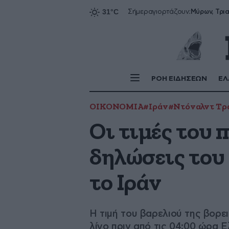
Σήμερα
γιορτάζουν:
ΡΟΗ ΕΙΔΗΣΕΩΝ
ΕΛ
ΟΙΚΟΝΟΜΙΑ
#Ιράν
#Ντόναλντ Τρ
Οι τιμές του 
δηλώσεις του
το Ιράν
Η τιμή του βαρελιού της βορε
λίγο πριν από τις 04:00 ώρα 