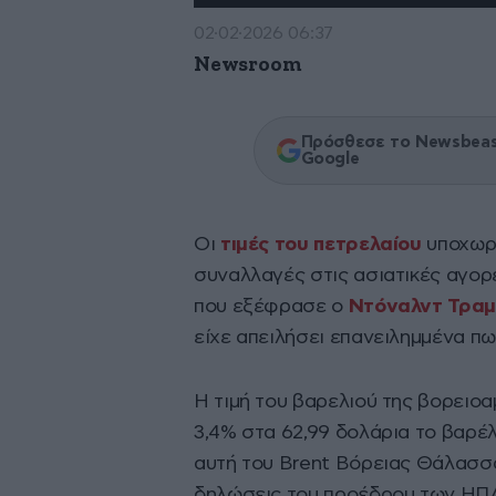
02·02·2026 06:37
Newsroom
Πρόσθεσε το Newsbeast
Google
Οι
τιμές του πετρελαίου
υποχωρ
συναλλαγές στις ασιατικές αγορ
που εξέφρασε ο
Ντόναλντ Τραμ
είχε απειλήσει επανειλημμένα πω
Η τιμή του βαρελιού της βορειο
3,4% στα 62,99 δολάρια το βαρέλ
αυτή του Brent Βόρειας Θάλασσα
δηλώσεις του προέδρου των ΗΠ