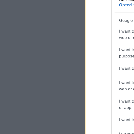
Opted 
Google 
I want t
web or d
I want t
purpose
I want 
I want t
web or d
I want t
or app.
I want t
I want t