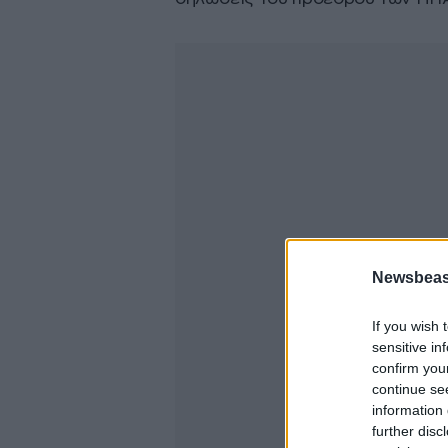
Newsbeast
If you wish 
sensitive in
confirm you
continue se
information 
further disc