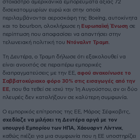
στόχαστρο αμερικανικά εμπορεύματα αξίας 72
δισεκατομμυρίων ευρώ και στην οποία
περιλαμβάνονται αεροσκάφη της Boeing, αυτοκίνητα
και το bourbon, ολοκλήρωσε η
Ευρωπαϊκή Ένωση
σε
περίπτωση που αποφασίσει να απαντήσει στην
τελωνειακή πολιτική του
Ντόναλντ Τραμπ
.
Τη Δευτέρα, ο Τραμπ δήλωσε ότι εξακολουθεί να
είναι ανοιχτός σε περαιτέρω εμπορικές
διαπραγματεύσεις με την ΕΕ,
αφού ανακοίνωσε το
Σαββατοκύριακο φόρο 30% στις εισαγωγές από την
ΕΕ
, που θα τεθεί σε ισχύ την 1η Αυγούστου, αν οι δύο
πλευρές δεν καταλήξουν σε καλύτερη συμφωνία.
Ο εμπορικός επίτροπος της ΕΕ, Μάρος Σέφκοβιτς,
σχεδίαζε να μιλήσει τη Δευτέρα αργά με τον
υπουργό Εμπορίου των ΗΠΑ, Χάουαρντ Λίντνικ
,
καθώς πιέζει για μια συμφωνία που η ΕΕ υποστηρίζει