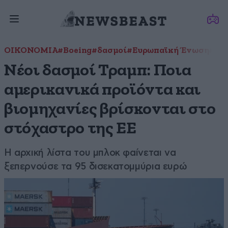
ΟΙΚΟΝΟΜΙΑ
#Boeing
#δασμοί
#Ευρωπαϊκή Ένωση
#Ντ
Νέοι δασμοί Τραμπ: Ποια
αμερικανικά προϊόντα και
βιομηχανίες βρίσκονται στο
στόχαστρο της ΕΕ
H αρχική λίστα του μπλοκ φαίνεται να
ξεπερνούσε τα 95 δισεκατομμύρια ευρώ