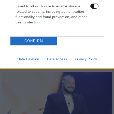
I want to allow Google to enable storage
related to security, including authentication
Xαρακτήρες: 0/1000
functionality and fraud prevention, and other
user protection.
Διαβάστε και ακολουθήστε τους κανόνες σχολιασμού
ΠΡΟΣΘΗΚΗ
CONFIRM
Data Deletion
Data Access
Privacy Policy
TRENDING