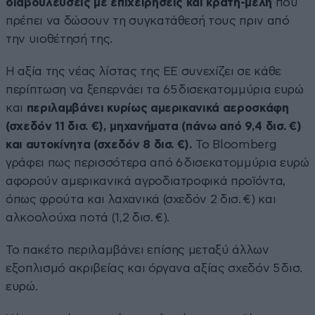
διαβουλεύσεις με επιχειρήσεις και κράτη-μέλη
που
πρέπει να δώσουν τη συγκατάθεσή τους πριν από
την υιοθέτησή της.
Η αξία της νέας λίστας της ΕΕ συνεχίζει σε κάθε
περίπτωση να ξεπερνάει τα 65 δισεκατομμύρια ευρώ
και
περιλαμβάνει κυρίως αμερικανικά αεροσκάφη
(σχεδόν 11 δισ. €), μηχανήματα (πάνω από 9,4 δισ. €)
και αυτοκίνητα (σχεδόν 8 δισ. €).
Το Bloomberg
γράφει πως περισσότερα από 6 δισεκατομμύρια ευρώ
αφορούν αμερικανικά αγροδιατροφικά προϊόντα,
όπως φρούτα και λαχανικά (σχεδόν 2 δισ. €) και
αλκοολούχα ποτά (1,2 δισ. €).
Το πακέτο περιλαμβάνει επίσης μεταξύ άλλων
εξοπλισμό ακριβείας και όργανα αξίας σχεδόν 5 δισ.
ευρώ.