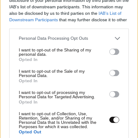
disclosure of your personal information by third parties on the
Σήμερα η δεύτερη πληρωμή των δικαιούχων του
IAB’s list of downstream participants. This information may
Λογαριασμού Αγροτικής Εστίας
also be disclosed by us to third parties on the
IAB’s List of
Downstream Participants
that may further disclose it to other
third parties.
Please note that this website/app uses one or more Google
Personal Data Processing Opt Outs
services and may gather and store information including but
Ακολουθήστε το
NEWSBEAST
στο
Google News
not limited to your visit or usage behaviour. You may click to
I want to opt-out of the Sharing of my
personal data.
grant or deny consent to Google and its third-party tags to
και μάθετε πρώτοι όλες τις ειδήσεις
Opted In
use your data for below specified purposes in below Google
consent section.
I want to opt-out of the Sale of my
Personal Data.
Opted In
I want to opt-out of processing my
Personal Data for Targeted Advertising.
Opted In
I want to opt-out of Collection, Use,
Retention, Sale, and/or Sharing of my
Personal Data that Is Unrelated with the
Purposes for which it was collected.
Opted Out