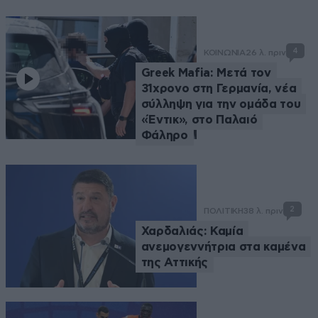
4
ΚΟΙΝΩΝΙΑ
26 λ. πριν
Greek Mafia: Μετά τον
31χρονο στη Γερμανία, νέα
σύλληψη για την ομάδα του
«Έντικ», στο Παλαιό
Φάληρο
2
ΠΟΛΙΤΙΚΗ
38 λ. πριν
Χαρδαλιάς: Καμία
ανεμογεννήτρια στα καμένα
της Αττικής