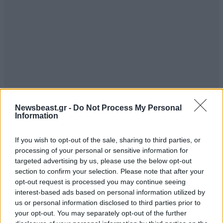
Newsbeast.gr -
Do Not Process My Personal
Information
999
24·06·2020 22:23
If you wish to opt-out of the sale, sharing to third parties, or
processing of your personal or sensitive information for
Ολα αυτά τα εφτιαξε ο μεγάλος; Για ποιά χρήση;
targeted advertising by us, please use the below opt-out
section to confirm your selection. Please note that after your
Απαντήστε
0
1
opt-out request is processed you may continue seeing
interest-based ads based on personal information utilized by
us or personal information disclosed to third parties prior to
Τσίτος
25·06·2020 11:35
your opt-out. You may separately opt-out of the further