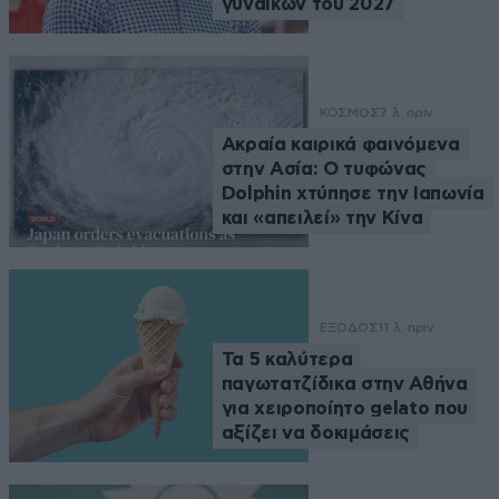
γυναικών του 2027
ΚΟΣΜΟΣ
7 λ. πριν
Ακραία καιρικά φαινόμενα
στην Ασία: Ο τυφώνας
Dolphin χτύπησε την Ιαπωνία
και «απειλεί» την Κίνα
ΕΞΟΔΟΣ
11 λ. πριν
Τα 5 καλύτερα
παγωτατζίδικα στην Αθήνα
για χειροποίητο gelato που
αξίζει να δοκιμάσεις