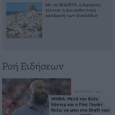
Με τη SEAJETS, η Αμοργός
γίνεται η πιο αυθεντική
απόδραση των Κυκλάδων
Ροή Ειδήσεων
ΑΘΛΗΤΙΚΑ
5 λ. πριν
WNBA: Μετά τον Ενές
Κάντερ και ο Ρόις Γουάιτ
θέλει να μπει στο Draft των