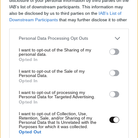
disclosure of your personal information by third parties on the
Η αλήθεια είναι..εμείς φτιάξαμε τον μεγάλο.
IAB’s list of downstream participants. This information may
also be disclosed by us to third parties on the
IAB’s List of
Απαντήστε
0
0
Downstream Participants
that may further disclose it to other
third parties.
Please note that this website/app uses one or more Google
Personal Data Processing Opt Outs
services and may gather and store information including but
Αλεξανδρος Αθηναιος
25·06·2020 08:18
not limited to your visit or usage behaviour. You may click to
I want to opt-out of the Sharing of my
personal data.
grant or deny consent to Google and its third-party tags to
Ολα αυτα τα εφτιαξε για να μας δοκιμασει....
Opted In
use your data for below specified purposes in below Google
consent section.
I want to opt-out of the Sale of my
Απαντήστε
0
0
Personal Data.
Opted In
I want to opt-out of processing my
Personal Data for Targeted Advertising.
Τσίτος
25·06·2020 00:38
Opted In
Επένδυση για τα γεράματα.
I want to opt-out of Collection, Use,
Retention, Sale, and/or Sharing of my
Personal Data that Is Unrelated with the
Purposes for which it was collected.
Απαντήστε
0
0
Opted Out