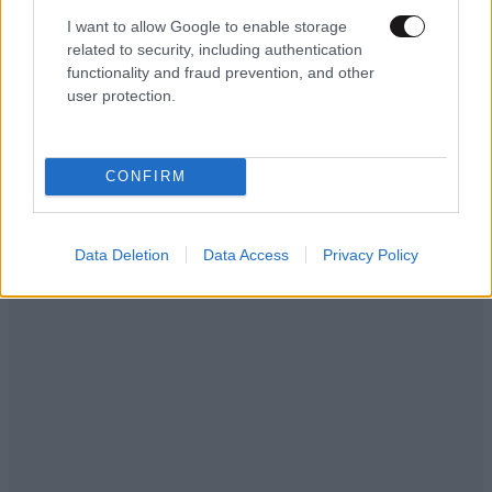
πάνω από τέσσερα χρόνια
I want to allow Google to enable storage
related to security, including authentication
functionality and fraud prevention, and other
user protection.
CONFIRM
Data Deletion
Data Access
Privacy Policy