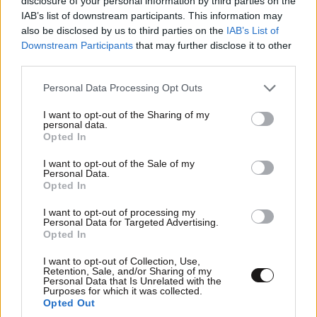
disclosure of your personal information by third parties on the
IAB’s list of downstream participants. This information may
also be disclosed by us to third parties on the
IAB’s List of
Downstream Participants
that may further disclose it to other
third parties.
Please note that this website/app uses one or more Google
Personal Data Processing Opt Outs
services and may gather and store information including but
not limited to your visit or usage behaviour. You may click to
I want to opt-out of the Sharing of my
personal data.
grant or deny consent to Google and its third-party tags to
Opted In
use your data for below specified purposes in below Google
consent section.
I want to opt-out of the Sale of my
Personal Data.
Opted In
I want to opt-out of processing my
criskalts
Personal Data for Targeted Advertising.
12·04·2020 10:23
Opted In
Ναι, συμφωνώ οτι μειώθηκαν οι θόρυβοι από την
I want to opt-out of Collection, Use,
ανθρώπινη δραστηριότητα γενικά, από την άλλη όμως
Retention, Sale, and/or Sharing of my
Personal Data that Is Unrelated with the
αυξήθηκα ΣΗΜΑΝΤΙΚΑ οι θόρυβοι από τους
Purposes for which it was collected.
Opted Out
χειρηλάτες αυτοαπασχολούμενους