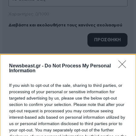
Xαρακτήρες: 0/1000
Διαβάστε και ακολουθήστε τους κανόνες σχολιασμού
ΠΡΟΣΘΗΚΗ
Newsbeast.gr -
Do Not Process My Personal
Information
Τι λες τώρα
12·04·2020 15:12
Έγκριτο περιοδικό το Nature; Ας σοβαρευτούμε.
If you wish to opt-out of the sale, sharing to third parties, or
Εννοείται ότι μειώθηκαν οι θόρυβοι, αλλά η
processing of your personal or sensitive information for
targeted advertising by us, please use the below opt-out
παραπληροφόρηση είναι στα φόρτε της.
section to confirm your selection. Please note that after your
opt-out request is processed you may continue seeing
Απαντήστε
0
0
interest-based ads based on personal information utilized by
us or personal information disclosed to third parties prior to
your opt-out. You may separately opt-out of the further