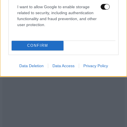
I want to allow Google to enable storage
related to security, including authentication
functionality and fraud prevention, and other
ΕΛΛΑΔΑ
07·08·2026 11:26
user protection.
Βίντεο-ντοκουμέντο από το θανατηφόρο
τροχαίο στις Σέρρες: Η στιγμή που το ΙΧ μπαίνει
στο αντίθετο ρεύμα – Ακαριαία πέθαναν γιος
CONFIRM
και μητέρα
Data Deletion
Data Access
Privacy Policy