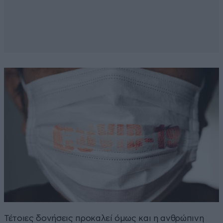
Τέτοιες δονήσεις προκαλεί όμως και η ανθρώπινη