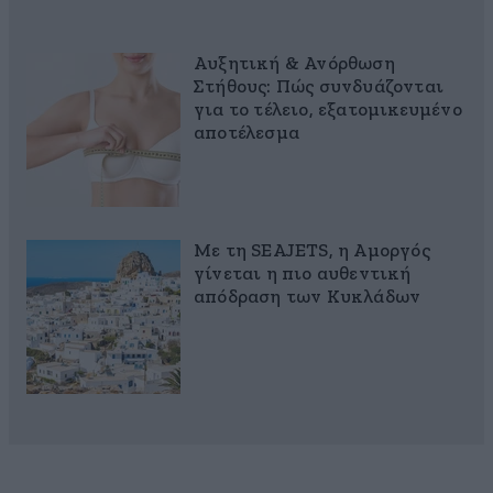
Αυξητική & Ανόρθωση
Στήθους: Πώς συνδυάζονται
για το τέλειο, εξατομικευμένο
αποτέλεσμα
Με τη SEAJETS, η Αμοργός
γίνεται η πιο αυθεντική
απόδραση των Κυκλάδων