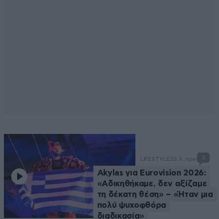
2
LIFESTYLE
32 λ. πριν
Akylas για Eurovision 2026:
«Aδικηθήκαμε, δεν αξίζαμε
τη δέκατη θέση» – «Ήταν μια
πολύ ψυχοφθόρα
διαδικασία»