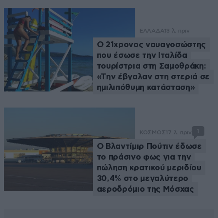
ΕΛΛΑΔΑ
13 λ. πριν
Ο 21χρονος ναυαγοσώστης
που έσωσε την Ιταλίδα
τουρίστρια στη Σαμοθράκη:
«Την έβγαλαν στη στεριά σε
ημιλιπόθυμη κατάσταση»
1
ΚΟΣΜΟΣ
17 λ. πριν
Ο Βλαντίμιρ Πούτιν έδωσε
το πράσινο φως για την
πώληση κρατικού μεριδίου
30,4% στο μεγαλύτερο
αεροδρόμιο της Μόσχας