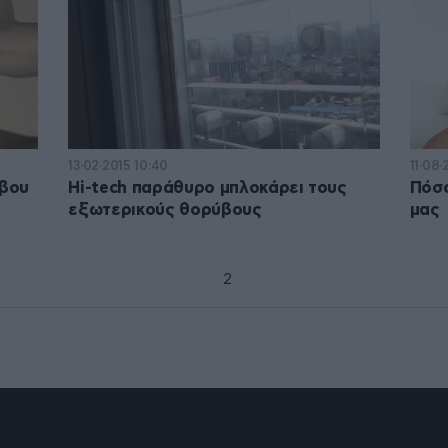
13·02·2015 10:40
11·08·
ύβου
Hi-tech παράθυρο μπλοκάρει τους
Πόσο
εξωτερικούς θορύβους
μας
1
2