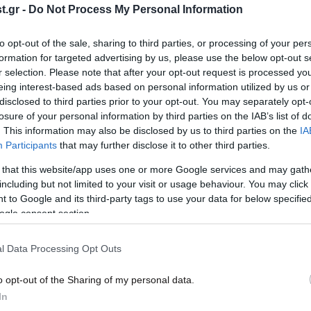
.gr -
Do Not Process My Personal Information
έ
που έχει αναστατώσει μια ολόκληρη
σωμα
πόλη – Ψάχνουν απάντηση στο
μυστήριο
to opt-out of the sale, sharing to third parties, or processing of your per
formation for targeted advertising by us, please use the below opt-out s
r selection. Please note that after your opt-out request is processed y
eing interest-based ads based on personal information utilized by us or
disclosed to third parties prior to your opt-out. You may separately opt-
losure of your personal information by third parties on the IAB’s list of
. This information may also be disclosed by us to third parties on the
IA
Participants
that may further disclose it to other third parties.
 that this website/app uses one or more Google services and may gath
including but not limited to your visit or usage behaviour. You may click 
 to Google and its third-party tags to use your data for below specifi
ogle consent section.
02·08·2022 15:08
18·01·
λ
Πώς ο θόρυβος από τα οχήματα
Η επ
l Data Processing Opt Outs
επηρεάζει την υγεία
τον 
ψης
κατο
o opt-out of the Sharing of my personal data.
In