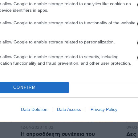
o allow Google to enable storage related to analytics like cookies on
evice identifiers in apps.
18·10·2021 14:12
09·09·
o allow Google to enable storage related to functionality of the website
Νέα έρευνα: «Ένοχοι» για εμφάνιση
Η έκ
 στη
καρδιακής ανεπάρκειας η
κυκλ
ατμοσφαιρική ρύπανση και ο θόρυβος
αυξά
o allow Google to enable storage related to personalization.
των οχημάτων
o allow Google to enable storage related to security, including
cation functionality and fraud prevention, and other user protection.
CONFIRM
Data Deletion
Data Access
Privacy Policy
12·04·2020 10:02
09·03
Η απροσδόκητη συνέπεια του
Δες 