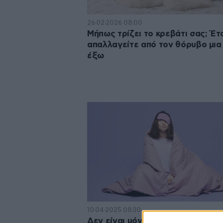
26·02·2026 08:00
Mήπως τρίζει το κρεβάτι σας; Έτ
απαλλαγείτε από τον θόρυβο μια 
έξω
10·04·2025 08:30
Δεν είναι μόνο ο λευκός θόρυβο