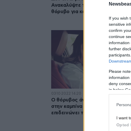
Newsbeast
Ανακαλύψτε τον ροζ και τον καφ
θόρυβο για καλύτερο ύπνο
If you wish 
sensitive in
confirm you
continue se
information 
further disc
participants
Downstream 
Please note
information 
deny consent
in below Go
03·10·2022 14:20
Ο θόρυβος άνω των 70 ντεσιμπέ
Persona
στην καμπίνα του αυτοκινήτου
επιδεινώνει τον κίνδυνο κατάθλι
I want t
Opted 