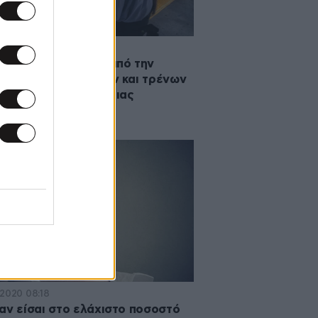
2021 11:16
θεση σε θορύβους από την
οφορία αυτοκινήτων και τρένων
νει τον κίνδυνο άνοιας
·2020 08:18
αν είσαι στο ελάχιστο ποσοστό