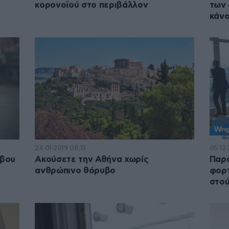
κορονοϊού στο περιβάλλον
των
κάνο
24·01·2019 08:13
05·12·
ύβου
Ακούσετε την Αθήνα χωρίς
Παρο
ανθρώπινο θόρυβο
φορτ
στού