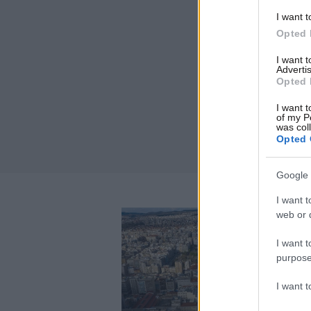
I want t
Opted 
I want 
Advertis
Opted 
I want t
of my P
was col
Opted 
Google 
I want t
web or d
I want t
purpose
I want 