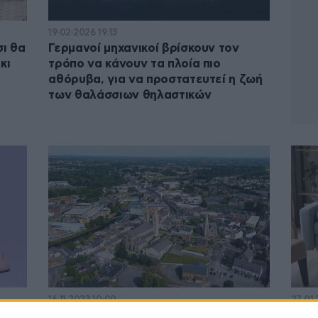
19·02·2026 19:13
σι θα
Γερμανοί μηχανικοί βρίσκουν τον
κι
τρόπο να κάνουν τα πλοία πιο
αθόρυβα, για να προστατευτεί η ζωή
των θαλάσσιων θηλαστικών
16·11·2023 10:00
27·01·
ς –
Το επίμονο βουητό χωρίς εξήγηση
Τα ε