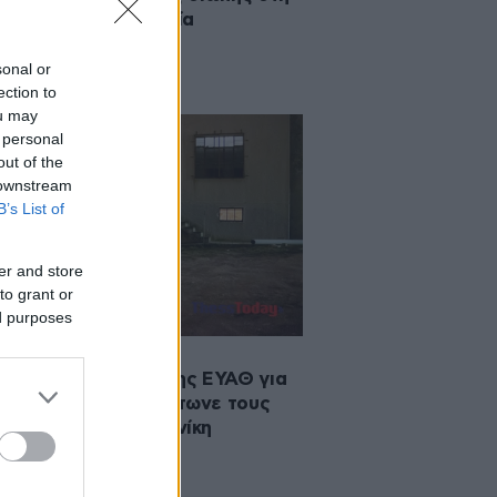
τική και ψυχική υγεία
sonal or
ection to
ou may
 personal
out of the
 downstream
B’s List of
er and store
to grant or
ed purposes
2022 12:57
ίσημη ανακοίνωση της ΕΥΑΘ για
θόρυβο που αναστάτωνε τους
ίκους στη Θεσσαλονίκη