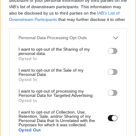
disclosure of your personal information by third parties on the
IAB’s list of downstream participants. This information may
also be disclosed by us to third parties on the
IAB’s List of
Downstream Participants
that may further disclose it to other
third parties.
Please note that this website/app uses one or more Google
Personal Data Processing Opt Outs
services and may gather and store information including but
not limited to your visit or usage behaviour. You may click to
I want to opt-out of the Sharing of my
personal data.
grant or deny consent to Google and its third-party tags to
Opted In
LIFESTYLE
08·08·2026 19:12
use your data for below specified purposes in below Google
Εριέττα Κούρκουλου – Τα 33α γενέθλια και τα
consent section.
I want to opt-out of the Sale of my
Personal Data.
φιλιά με τον Βύρωνα Βασιλειάδη: «Καμία στιγμή
Opted In
ευτυχίας δεδομένη»
I want to opt-out of processing my
Personal Data for Targeted Advertising.
Opted In
I want to opt-out of Collection, Use,
Retention, Sale, and/or Sharing of my
Personal Data that Is Unrelated with the
Purposes for which it was collected.
Opted Out