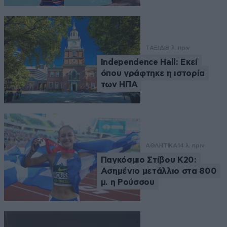
ΤΑΞΙΔΙ
8 λ. πριν
Independence Hall: Εκεί
όπου γράφτηκε η ιστορία
των ΗΠΑ
ΑΘΛΗΤΙΚΑ
14 λ. πριν
Παγκόσμιο Στίβου Κ20:
Ασημένιο μετάλλιο στα 800
μ. η Ρούσσου