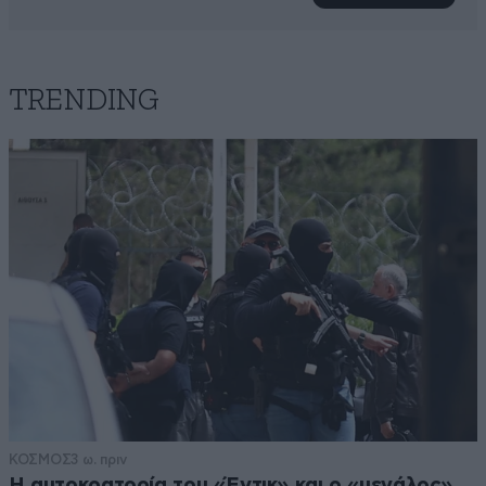
TRENDING
ΚΟΣΜΟΣ
3 ω. πριν
Η αυτοκρατορία του «Έντικ» και ο «μεγάλος»