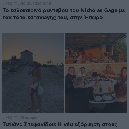
LIFESTYLE
10·08·2026 18:10
Το καλοκαιρινό ραντεβού του Nicholas Gage με
τον τόπο καταγωγής του, στην Ήπειρο
LIFESTYLE
2 ω. πριν
Τατιάνα Στεφανίδου: Η νέα εξόρμηση στους