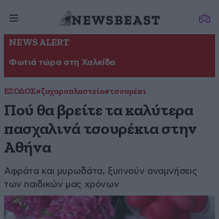
NEWS ALERT
Φωτιά τώρα στη Χαλκίδα
ΕΞΟΔΟΣ
#ζαχαροπλαστείο
#τσουρέκι
Πού θα βρείτε τα καλύτερα
πασχαλινά τσουρέκια στην
Αθήνα
Αφράτα και μυρωδάτα, ξυπνούν αναμνήσεις
των παιδικών μας χρόνων