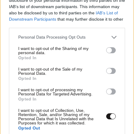
disclosure of your personal information by third parties on the
IAB’s list of downstream participants. This information may
also be disclosed by us to third parties on the
IAB’s List of
Downstream Participants
that may further disclose it to other
third parties.
Please note that this website/app uses one or more Google
Personal Data Processing Opt Outs
services and may gather and store information including but
not limited to your visit or usage behaviour. You may click to
I want to opt-out of the Sharing of my
personal data.
grant or deny consent to Google and its third-party tags to
Opted In
use your data for below specified purposes in below Google
consent section.
I want to opt-out of the Sale of my
Personal Data.
Opted In
I want to opt-out of processing my
Πεινάς και εσύ μετά το ξενύχτι; 5 καντίνες στην
Personal Data for Targeted Advertising.
Opted In
Αθήνα που δεν απογοητεύουν ποτέ
I want to opt-out of Collection, Use,
Retention, Sale, and/or Sharing of my
Personal Data that Is Unrelated with the
Purposes for which it was collected.
Opted Out