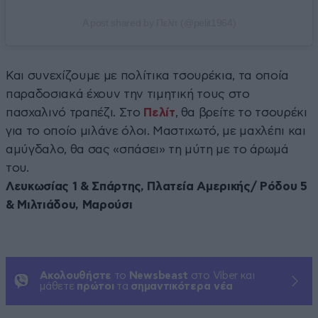
A post shared by Πελίτ (@pelit1964)
Και συνεχίζουμε με πολίτικα τσουρέκια, τα οποία
παραδοσιακά έχουν την τιμητική τους στο
πασχαλινό τραπέζι. Στο
Πελίτ
, θα βρείτε το τσουρέκι
για το οποίο μιλάνε όλοι. Μαστιχωτό, με μαχλέπι και
αμύγδαλο, θα σας «σπάσει» τη μύτη με το άρωμά
του.
Λευκωσίας 1 & Σπάρτης, Πλατεία Αμερικής/ Ρόδου 5
& Μιλτιάδου, Μαρούσι
Ακολουθήστε
το
Newsbeast
στο Viber και
μάθετε
πρώτοι
τα
σημαντικότερα νέα