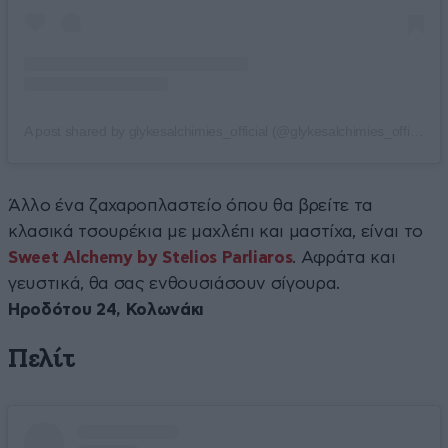
A post shared by glykesalchimies_official (@glykesalchimies_official)
Άλλο ένα ζαχαροπλαστείο όπου θα βρείτε τα
κλασικά τσουρέκια με μαχλέπι και μαστίχα, είναι το
Sweet Alchemy by Stelios Parliaros
. Αφράτα και
γευστικά, θα σας ενθουσιάσουν σίγουρα.
Ηροδότου 24, Κολωνάκι
Πελίτ