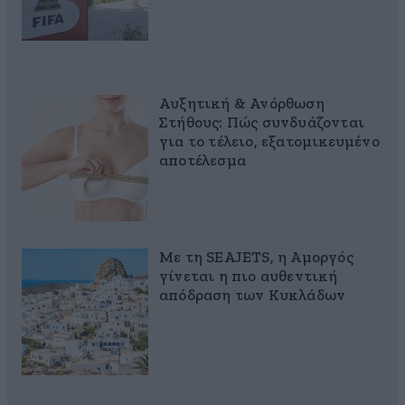
Αυξητική & Ανόρθωση
Στήθους: Πώς συνδυάζονται
για το τέλειο, εξατομικευμένο
αποτέλεσμα
Με τη SEAJETS, η Αμοργός
γίνεται η πιο αυθεντική
απόδραση των Κυκλάδων