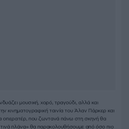
δυάζει μουσική, χορό, τραγούδι, αλλά και
την κινηματογραφική ταινία του Άλαν Πάρκερ και
α οπερατέρ, που ζωντανά πάνω στη σκηνή θα
οντινά πλάνα» θα παρακολουθήσουμε από όσο πιο