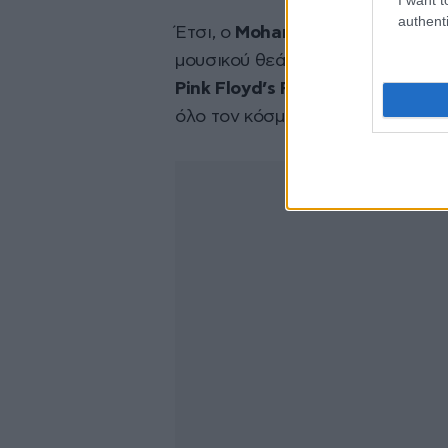
authenti
Έτσι, ο
Mohamed Yamani
και ο
J
μουσικού θεάτρου, αποφασίζουν 
Pink Floyd’s Rock Opera
, γεννι
όλο τον κόσμο.