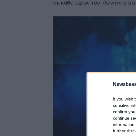
σε κάθε μέρος του πλανήτη για α
Newsbeast
If you wish 
sensitive in
confirm you
continue se
information 
further disc