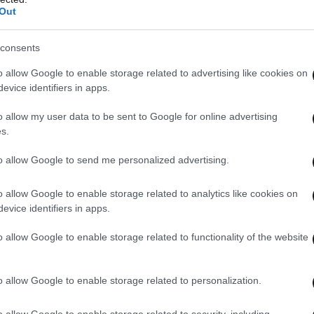
Out
consents
o allow Google to enable storage related to advertising like cookies on
evice identifiers in apps.
o allow my user data to be sent to Google for online advertising
s.
to allow Google to send me personalized advertising.
o allow Google to enable storage related to analytics like cookies on
evice identifiers in apps.
o allow Google to enable storage related to functionality of the website
ινηματογραφική ταινία που ακολούθησε, σε
ι με πρωταγωνιστή τον
Μπομπ Γκέλντοφ
, ήταν
 αρχή της δημιουργίας της ροκ όπερας με κύριο
o allow Google to enable storage related to personalization.
o allow Google to enable storage related to security, including