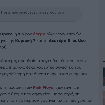
 στις προτεινόμενες πηγές σου στη
k Opera
, η πιο ροκ
όπερα
όλων των εποχών,
θήνα την
Κυριακή 7
και τη
Δευτέρα 8 Ιουλίου
τού
.
, τέσσερις σπουδαίοι τραγουδιστές, που έχουν
γκροτήματος, δέκα χορευτές σολίστες του
 μεγαλύτερη ροκ όπερα στην ιστορία της ροκ.
ε τη μουσική των
Pink Floyd
, ζωντανή επί
ρονο θέαμα που αφηγείται με το χορό, τη
 σκηνικά τη διαχρονική ανάγκη όλων των γενεών