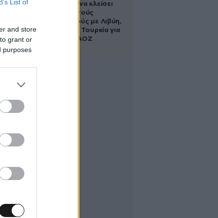
B’s List of
κυβέρνηση να κλείσει
τους ανοιχτούς
λογαριασμούς με Λιβύη,
er and store
Αλβανία και Τουρκία για
to grant or
τη χάραξη ΑΟΖ
ed purposes