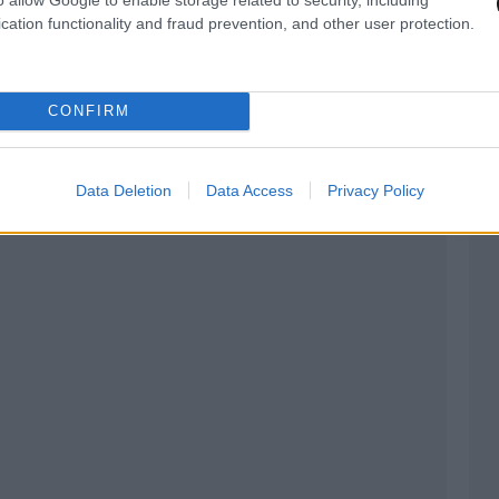
cation functionality and fraud prevention, and other user protection.
ohan Nus
, καταξιωμένοι επαγγελματίες του
να ενώσουν τις δυνάμεις τους και το
The Wall –
έται και αποθεώνεται από εκατομμύρια θεατές σε
CONFIRM
Data Deletion
Data Access
Privacy Policy