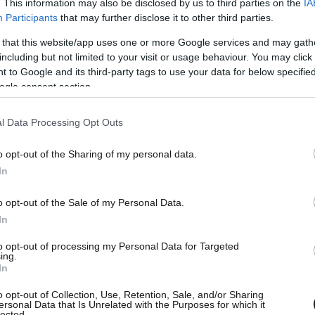
. This information may also be disclosed by us to third parties on the
IA
Participants
that may further disclose it to other third parties.
 that this website/app uses one or more Google services and may gath
including but not limited to your visit or usage behaviour. You may click 
λοφόρησε, δεν έχει χάσει ούτε ελάχιστα από την
 to Google and its third-party tags to use your data for below specifi
ά εξακολουθεί να είναι ο απόλυτος ύμνος της
ogle consent section.
ε μορφής καταπίεση.
l Data Processing Opt Outs
τερς (George Roger Waters) και τα υπόλοιπα
o opt-out of the Sharing of my personal data.
με την καταπληκτική μουσική τους την ανθρώπινη
In
ία και την εξαφάνιση των κάθε είδους στεγανών.
o opt-out of the Sale of my Personal Data.
In
to opt-out of processing my Personal Data for Targeted
ing.
In
o opt-out of Collection, Use, Retention, Sale, and/or Sharing
ersonal Data that Is Unrelated with the Purposes for which it
lected.