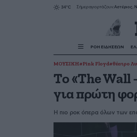
Αστέριος, Ν
Σήμερα
γιορτάζουν:
ΡΟΗ ΕΙΔΗΣΕΩΝ
ΕΛ
ΜΟΥΣΙΚΗ
#Pink Floyd
#θέατρο Λ
Το «The Wall 
για πρώτη φο
Η πιο ροκ όπερα όλων των επο