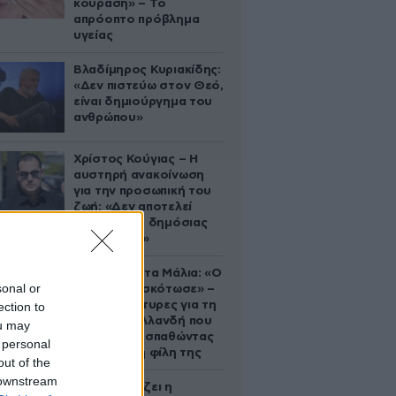
κούραση» – Το
απρόοπτο πρόβλημα
υγείας
Βλαδίμηρος Κυριακίδης:
«Δεν πιστεύω στον Θεό,
είναι δημιούργημα του
ανθρώπου»
Χρίστος Κούγιας – Η
αυστηρή ανακοίνωση
για την προσωπική του
ζωή: «Δεν αποτελεί
αντικείμενο δημόσιας
συζήτησης»
Τραγωδία στα Μάλια: «Ο
sonal or
πανικός τη σκότωσε» –
Τι λένε μάρτυρες για τη
ection to
42χρονη Ολλανδή που
ou may
πνίγηκε προσπαθώντας
 personal
να σώσει τη φίλη της
out of the
 downstream
Πώς σχεδιάζει η