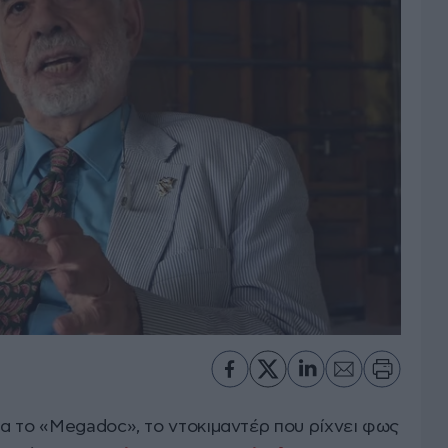
α το «Megadoc», το ντοκιμαντέρ που ρίχνει φως