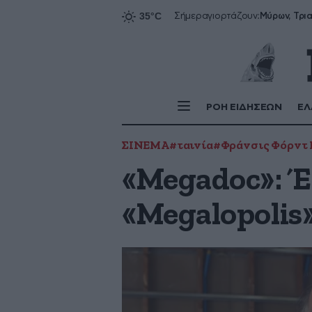
Σήμερα
γιορτάζουν:
ΡΟΗ ΕΙΔΗΣΕΩΝ
ΕΛ
ΣΙΝΕΜΑ
#ταινία
#Φράνσις Φόρντ
«Megadoc»: Έ
«Megalopolis