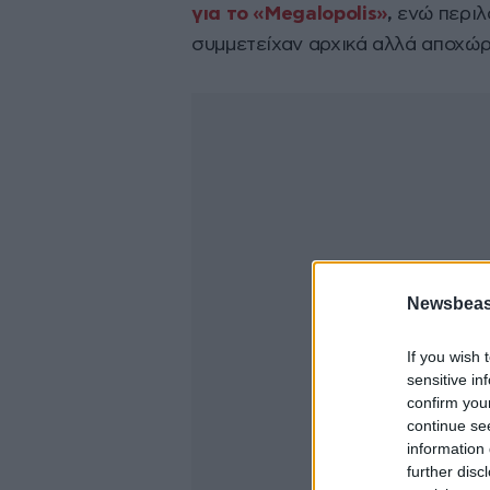
για το «Megalopolis»
,
ενώ περιλ
συμμετείχαν αρχικά αλλά αποχώρ
Newsbeast
If you wish 
sensitive in
confirm you
continue se
information 
further disc