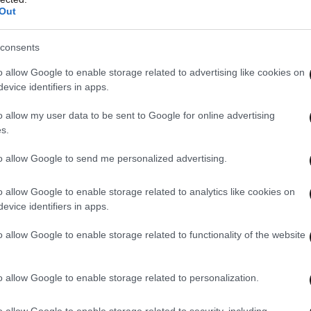
Out
ογράφει ο Μάικ Φίγκις, ο οποίος ήταν
σκηνοθεσίας και σεναρίου για το «Leaving Las
consents
ο Όσκαρ Α’ Ανδρικού Ρόλου ο ανιψιός του
o allow Google to enable storage related to advertising like cookies on
evice identifiers in apps.
o allow my user data to be sent to Google for online advertising
s.
to allow Google to send me personalized advertising.
o allow Google to enable storage related to analytics like cookies on
evice identifiers in apps.
o allow Google to enable storage related to functionality of the website
o allow Google to enable storage related to personalization.
o allow Google to enable storage related to security, including