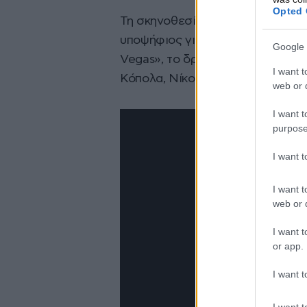
Opted 
Τη σκηνοθεσία του «Megadoc» υπ
υποψήφιος για Όσκαρ καλύτερης 
Google 
Vegas», το δράμα που κέρδισε τ
I want t
Κόπολα, Νίκολας Κέιτζ.
web or d
I want t
purpose
I want 
I want t
web or d
I want t
or app.
I want t
I want t