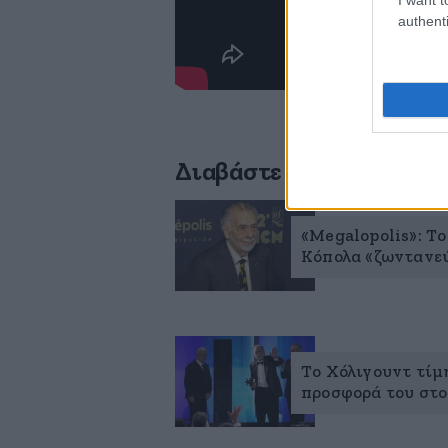
authenti
Διαβάστε σχετικά
«Megalopolis»: Τ
Κόπολα «ζωντανεύ
Το Χόλιγουντ τίμ
προσφορά του στ