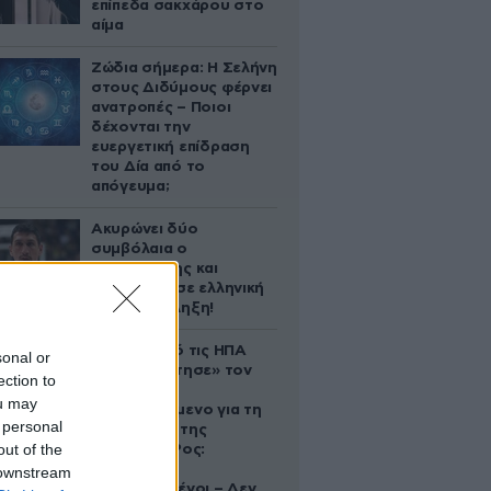
επίπεδα σακχάρου στο
αίμα
Ζώδια σήμερα: Η Σελήνη
στους Διδύμους φέρνει
ανατροπές – Ποιοι
δέχονται την
ευεργετική επίδραση
του Δία από το
απόγευμα;
Ακυρώνει δύο
συμβόλαια ο
Λαρεντζάκης και
υπογράφει σε ελληνική
ομάδα-έκπληξη!
Ζευγάρι από τις ΗΠΑ
sonal or
που «υιοθέτησε» τον
ection to
Αφγανό
ou may
κατηγορούμενο για τη
 personal
δολοφονία της
out of the
Ελίζαμπεθ Ρος:
«Είμαστε
 downstream
συντετριμμένοι – Δεν