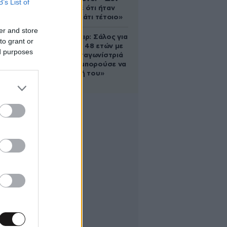
B’s List of
έδειξε ποτέ ότι ήταν
ικανός για κάτι τέτοιο»
er and store
Ρίτσαρντ Γκιρ: Σάλος για
to grant or
τη διαφορά 48 ετών με
ed purposes
τη συμπρωταγωνίστριά
του – «Θα μπορούσε να
είναι εγγονή του»