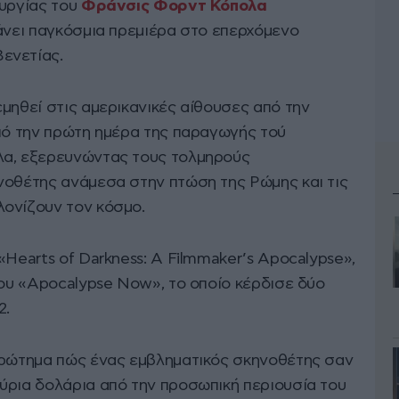
ουργίας του
Φράνσις Φορντ Κόπολα
κάνει παγκόσμια πρεμιέρα στο επερχόμενο
ενετίας.
μηθεί στις αμερικανικές αίθουσες από την
από την πρώτη ημέρα της παραγωγής τού
λα, εξερευνώντας τους τολμηρούς
νοθέτης ανάμεσα στην πτώση της Ρώμης και τις
ονίζουν τον κόσμο.
«Hearts of Darkness: A Filmmaker’s Apocalypse»,
του «Apocalypse Now», το οποίο κέρδισε δύο
2.
ερώτημα πώς ένας εμβληματικός σκηνοθέτης σαν
ύρια δολάρια από την προσωπική περιουσία του