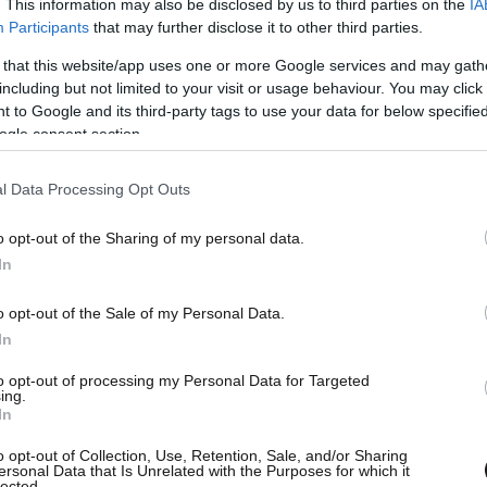
. This information may also be disclosed by us to third parties on the
IA
Participants
that may further disclose it to other third parties.
 that this website/app uses one or more Google services and may gath
including but not limited to your visit or usage behaviour. You may click 
 to Google and its third-party tags to use your data for below specifi
ogle consent section.
l Data Processing Opt Outs
o opt-out of the Sharing of my personal data.
In
δεία σε έξι αμερικανικές πόλεις, προβάλλοντας
o opt-out of the Sale of my Personal Data.
κηνής τα πολυδιάστατα θέματά της,
σύμφωνα με
In
οθέτης ελπίζει να εξασφαλίσει μία δεύτερη
to opt-out of processing my Personal Data for Targeted
ing.
α του στις κινηματογραφικές αίθουσες και για
In
 να κάνει συμφωνία με κάποια πλατφόρμα
o opt-out of Collection, Use, Retention, Sale, and/or Sharing
ersonal Data that Is Unrelated with the Purposes for which it
lected.