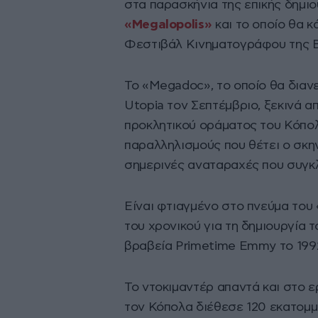
στα παρασκήνια της επικής δημι
«Megalopolis»
και το οποίο θα 
Φεστιβάλ Κινηματογράφου της Β
Το «Megadoc», το οποίο θα διανε
Utopia τον Σεπτέμβριο, ξεκινά 
προκλητικού οράματος του Κόπο
παραλληλισμούς που θέτει ο σκη
σημερινές αναταραχές που συγκλ
Είναι φτιαγμένo στο πνεύμα του 
του χρονικού για τη δημιουργία 
βραβεία Primetime Emmy το 199
Το ντοκιμαντέρ απαντά και στο 
τον Κόπολα διέθεσε 120 εκατομμ