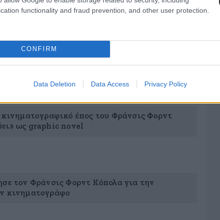
cation functionality and fraud prevention, and other user protection.
CONFIRM
Data Deletion
Data Access
Privacy Policy
ο κινηματογραφικό έπος του Φράνσις Φορντ
ει» ως graphic novel
ησε τον Φράνσις Φορντ Κόπολα για την
ον κινηματογράφο