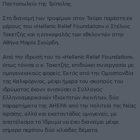
Παντοπωλείο της Τρίπολης.
Στη διανομή των τροφίμων στον Ταύρο παρέστη εκ
μέρους του «Hellenic Relief Foundation» o Στέλιος
Τακετζής και η επικεφαλής των εθελοντών στην
Αθήνα Μαρία Σιούρδη.
Από την ίδρυσή του το «Hellenic Relief Foundation»,
όπως τόνισε ο κ. Τακετζής, επιδιώκει συνεργασία με
ομογενειακούς φορείς. Εκτός από την Ομοσπονδία
της Καλιφόρνιας, μέχρι ήμερα του σκοπούς του
ιδρύματος έχουν ενισχύσει ο Σύλλογος
Ελληνοαμερικανών Ιδιοκτητών Ακινήτων, δύο
παραρτήματα της AHEPA από την πολιτεία της Νέας
Ιερσέης, αλλά και εκατοντάδες ομογενείς, με
αποτέλεσμα το Ίδρυμα να έχει διανείμει μέχρι
σήμερα περίπου δύο χιλιάδες δέματα.