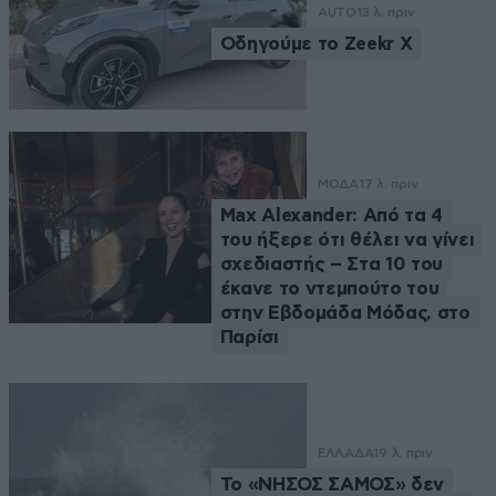
AUTO
13 λ. πριν
Οδηγούμε το Zeekr X
ΜΟΔΑ
17 λ. πριν
Max Alexander: Από τα 4
του ήξερε ότι θέλει να γίνει
σχεδιαστής – Στα 10 του
έκανε το ντεμπούτο του
στην Εβδομάδα Μόδας, στο
Παρίσι
ΕΛΛΑΔΑ
19 λ. πριν
Το «ΝΗΣΟΣ ΣΑΜΟΣ» δεν