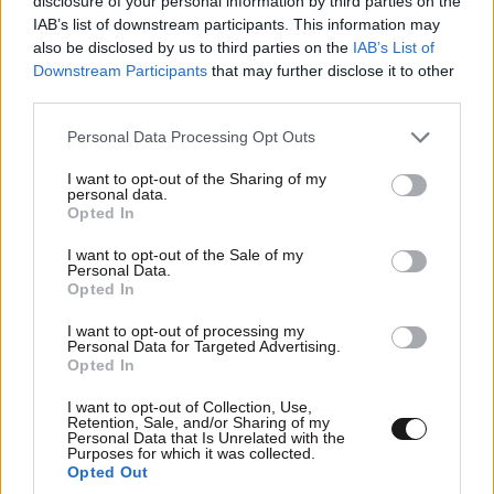
disclosure of your personal information by third parties on the
IAB’s list of downstream participants. This information may
TRENDING
also be disclosed by us to third parties on the
IAB’s List of
Downstream Participants
that may further disclose it to other
third parties.
Please note that this website/app uses one or more Google
Personal Data Processing Opt Outs
services and may gather and store information including but
not limited to your visit or usage behaviour. You may click to
I want to opt-out of the Sharing of my
personal data.
grant or deny consent to Google and its third-party tags to
Opted In
use your data for below specified purposes in below Google
consent section.
I want to opt-out of the Sale of my
Personal Data.
Opted In
I want to opt-out of processing my
Personal Data for Targeted Advertising.
Opted In
ΚΟΣΜΟΣ
10·08·2026 07:17
I want to opt-out of Collection, Use,
Τεράστιος πύθωνας με πρησμένη κοιλιά
Retention, Sale, and/or Sharing of my
Personal Data that Is Unrelated with the
βρέθηκε κάτω από την αποθήκη οικογένειας –
Purposes for which it was collected.
Opted Out
Αυτό ήταν το τελευταίο του γεύμα