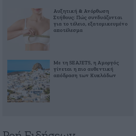
Αυξητική & Ανόρθωση
Στήθους: Πώς συνδυάζονται
για το τέλειο, εξατομικευμένο
αποτέλεσμα
Με τη SEAJETS, η Αμοργός
γίνεται η πιο αυθεντική
απόδραση των Κυκλάδων