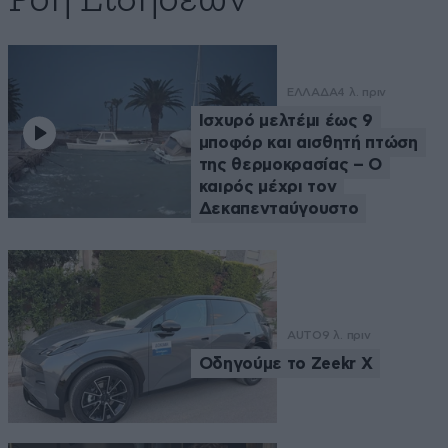
Ροή Ειδήσεων
ΕΛΛΑΔΑ
4 λ. πριν
Ισχυρό μελτέμι έως 9
μποφόρ και αισθητή πτώση
της θερμοκρασίας – O
καιρός μέχρι τον
Δεκαπενταύγουστο
AUTO
9 λ. πριν
Οδηγούμε το Zeekr X