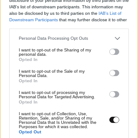
disclosure of your personal information by third parties on the
IAB’s list of downstream participants. This information may
also be disclosed by us to third parties on the
IAB’s List of
Downstream Participants
that may further disclose it to other
third parties.
TRENDING
Please note that this website/app uses one or more Google
Personal Data Processing Opt Outs
services and may gather and store information including but
not limited to your visit or usage behaviour. You may click to
I want to opt-out of the Sharing of my
personal data.
grant or deny consent to Google and its third-party tags to
Opted In
use your data for below specified purposes in below Google
consent section.
I want to opt-out of the Sale of my
Personal Data.
Opted In
I want to opt-out of processing my
Personal Data for Targeted Advertising.
Opted In
I want to opt-out of Collection, Use,
Retention, Sale, and/or Sharing of my
Personal Data that Is Unrelated with the
Purposes for which it was collected.
Opted Out
ΕΛΛΑΔΑ
Updated