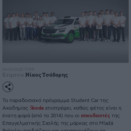
06·03·2023 17:09
Κείμενο:
Νίκος Τσάδαρης
Το παραδοσιακό πρόγραμμα Student Car της
Ακαδημίας
Škoda
επιστρέφει, καθώς φέτος είναι η
ένατη φορά (από το 2014) που οι
σπουδαστές
της
Επαγγελματικής Σχολής της μάρκας στο Mladá
Boleslav σχεδιάζουν και κατασκευάζουν το