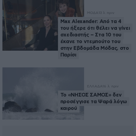
ΜΟΔΑ
13 λ. πριν
Max Alexander: Από τα 4
του ήξερε ότι θέλει να γίνει
σχεδιαστής – Στα 10 του
έκανε το ντεμπούτο του
στην Εβδομάδα Μόδας, στο
Παρίσι
ΕΛΛΑΔΑ
16 λ. πριν
Το «ΝΗΣΟΣ ΣΑΜΟΣ» δεν
προσέγγισε τα Ψαρά λόγω
καιρού