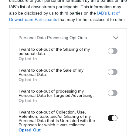
disclosure of your personal information by third parties on the
IAB’s list of downstream participants. This information may
also be disclosed by us to third parties on the
IAB’s List of
Downstream Participants
that may further disclose it to other
third parties.
Please note that this website/app uses one or more Google
Personal Data Processing Opt Outs
services and may gather and store information including but
not limited to your visit or usage behaviour. You may click to
I want to opt-out of the Sharing of my
personal data.
grant or deny consent to Google and its third-party tags to
Opted In
use your data for below specified purposes in below Google
consent section.
I want to opt-out of the Sale of my
Personal Data.
TRENDING
Opted In
I want to opt-out of processing my
Personal Data for Targeted Advertising.
Opted In
I want to opt-out of Collection, Use,
Retention, Sale, and/or Sharing of my
Personal Data that Is Unrelated with the
Purposes for which it was collected.
Opted Out