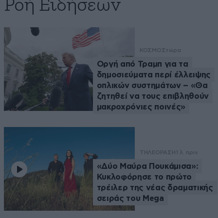
Ροή Ειδήσεων
ΚΟΣΜΟΣ
τώρα
Οργή από Τραμπ για τα
δημοσιεύματα περί έλλειψης
οπλικών συστημάτων – «Θα
ζητηθεί να τους επιβληθούν
μακροχρόνιες ποινές»
ΤΗΛΕΟΡΑΣΗ
1 λ. πριν
«Δύο Μαύρα Πουκάμισα»:
Κυκλοφόρησε το πρώτο
τρέιλερ της νέας δραματικής
σειράς του Mega