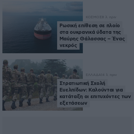
ΚΟΣΜΟΣ
8 λ. πριν
Ρωσική επίθεση σε πλοίο
στα ουκρανικά ύδατα της
Μαύρης Θάλασσας – Ένας
νεκρός
ΕΛΛΑΔΑ
14 λ. πριν
Στρατιωτική Σχολή
Ευελπίδων: Καλούνται για
κατάταξη οι επιτυχόντες των
εξετάσεων