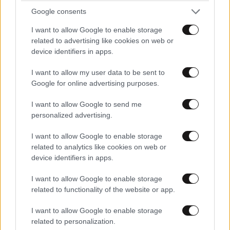
Google consents
I want to allow Google to enable storage
related to advertising like cookies on web or
device identifiers in apps.
I want to allow my user data to be sent to
ΕΛΛΑΔΑ
05·08·2026 21:24
Google for online advertising purposes.
«Κάηκε το σπίτι μας στην Ελλάδα λίγο πριν
μετακομίσουμε»: Απαρηγόρητη η οικογένεια
I want to allow Google to send me
από τη Βρετανία που είδε το όνειρο ζωής να
personalized advertising.
γίνεται στάχτη
I want to allow Google to enable storage
related to analytics like cookies on web or
device identifiers in apps.
I want to allow Google to enable storage
related to functionality of the website or app.
I want to allow Google to enable storage
related to personalization.