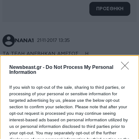
ΠΡΟΣΘΗΚΗ
ΝΑΝΑ1
21·11·2017 13:35
ΤΑ ΤΕΛΗ ΑΝΕΒΗΚΑΝ ΑΜΕΣΩΣ ....Η
ΡΗΜΑΔΟΠΛΑΤΦΟΡΜΕΣ ΓΙΑ ΤΟ ΕΠΙΔΟΜΑ
Newsbeast.gr -
Do Not Process My Personal
ΠΕΤΡΕΛΑΙΟΥ ΚΑΙ ΤΟ ΚΟΙΝΩΝΙΚΟ ΜΕΡΙΣΜΑ ΠΟΤΕ ΘΑ
Information
ΑΝΟΙΞΟΥΝ? ΟΕΕΕΟΟΟ
If you wish to opt-out of the sale, sharing to third parties, or
Απαντήστε
0
0
processing of your personal or sensitive information for
targeted advertising by us, please use the below opt-out
section to confirm your selection. Please note that after your
opt-out request is processed you may continue seeing
interest-based ads based on personal information utilized by
us or personal information disclosed to third parties prior to
your opt-out. You may separately opt-out of the further