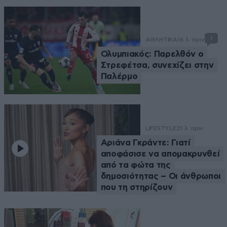
1
ΑΘΛΗΤΙΚΑ
16 λ. πριν
Ολυμπιακός: Παρελθόν ο
Στρεφέτσα, συνεχίζει στην
Παλέρμο
LIFESTYLE
21 λ. πριν
Αριάνα Γκράντε: Γιατί
αποφάσισε να απομακρυνθεί
από τα φώτα της
δημοσιότητας – Οι άνθρωποι
που τη στηρίζουν