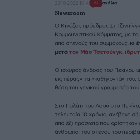
23·10·2022 10:41
σχόλια
22
Newsroom
Ο Κινέζος πρόεδρος Σι Τζινπίνγ
Κομμουνιστικού Κόμματος, με το
από στενούς του συμμάχους,
κι 
μετά
τον Μάο Τσετούνγκ, ιδρυ
Ο ισχυρός άνδρας του Πεκίνου υ
εις πέρας» τα «καθήκοντά» του,
θέση του γενικού γραμματέα του
Στο Παλάτι του Λαού στο Πεκίνο, 
τελευταία 10 χρόνια, ανέβηκε σ
από έξι πρόσωπα που ορίστηκαν σ
άνθρωποι του στενού του περιβά