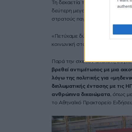
Τη δεκαετία του στην ηγεσία της 
authenti
δεύτερη μεγαλύτερη οικονομία τ
στρατούς παγκοσμίως.
«Πετύχαμε δύο θαύματα: ταχεία 
κοινωνική σταθερότητα», δήλωσε 
Παρά την σχεδόν απόλυτη συγκ
βρεθεί αντιμέτωπος με μια οικ
λόγω της πολιτικής για «μηδεν
διπλωματικής έντασης με τις Η
ανθρώπινα δικαιώματα
, όπως μ
το Αθηναϊκό Πρακτορείο Ειδήσε