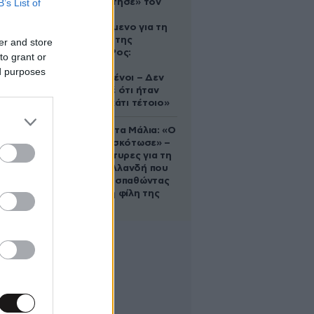
B’s List of
που «υιοθέτησε» τον
Αφγανό
κατηγορούμενο για τη
δολοφονία της
er and store
Ελίζαμπεθ Ρος:
to grant or
«Είμαστε
ed purposes
συντετριμμένοι – Δεν
έδειξε ποτέ ότι ήταν
ικανός για κάτι τέτοιο»
Τραγωδία στα Μάλια: «Ο
πανικός τη σκότωσε» –
Τι λένε μάρτυρες για τη
42χρονη Ολλανδή που
πνίγηκε προσπαθώντας
να σώσει τη φίλη της