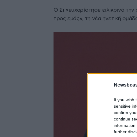
Ο Σι «ευχαρίστησε ειλικρινά την
προς εμάς», τη νέα ηγετική ομάδα
Newsbeast
If you wish 
sensitive in
confirm you
continue se
information 
further disc