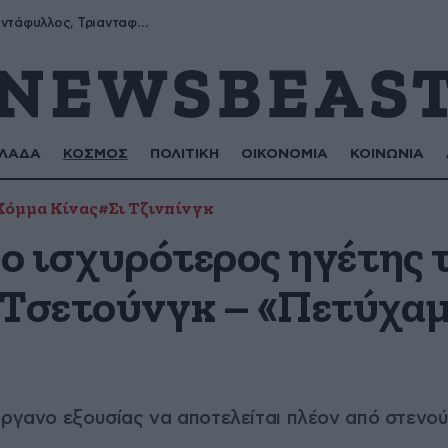
Μύρων, Τριαντάφυλλος, Τριανταφυλλιά, Φυλλιώ, Ρόζα
ΛΑΔΑ
ΚΟΣΜΟΣ
ΠΟΛΙΤΙΚΗ
ΟΙΚΟΝΟΜΙΑ
ΚΟΙΝΩΝΙΑ
Κόμμα Κίνας
#Σι Τζινπίνγκ
 o ισχυρότερος ηγέτης 
 Τσετούνγκ – «Πετύχαμ
όργανο εξουσίας να αποτελείται πλέον από στενο