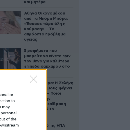
και μητέρα
Αθηνά Οικονομάκου
από τα Μπόρα Μπόρα:
«Έσκασε τώρα όλη η
κούραση» – Το
απρόοπτο πρόβλημα
υγείας
5 ροφήματα που
μπορείτε να πίνετε πριν
τον ύπνο για καλύτερα
επίπεδα σακχάρου στο
αίμα
Ζώδια σήμερα: Η Σελήνη
στους Διδύμους φέρνει
ανατροπές – Ποιοι
sonal or
δέχονται την
ection to
ευεργετική επίδραση
ou may
του Δία από το
 personal
απόγευμα;
out of the
 downstream
Ζευγάρι από τις ΗΠΑ