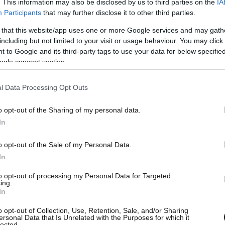
. This information may also be disclosed by us to third parties on the
IA
Participants
that may further disclose it to other third parties.
 that this website/app uses one or more Google services and may gath
including but not limited to your visit or usage behaviour. You may click 
 to Google and its third-party tags to use your data for below specifi
ogle consent section.
εί χωρίς τον υπόλοιπο κόσμο και ο κόσμος έχει
l Data Processing Opt Outs
ε στη συνέχεια, μιλώντας στον Τύπο, ο Κινέζος
νέου αρχηγός του κινεζικού στρατού.
o opt-out of the Sharing of my personal data.
In
o opt-out of the Sale of my Personal Data.
In
to opt-out of processing my Personal Data for Targeted
ing.
In
o opt-out of Collection, Use, Retention, Sale, and/or Sharing
ersonal Data that Is Unrelated with the Purposes for which it
lected.