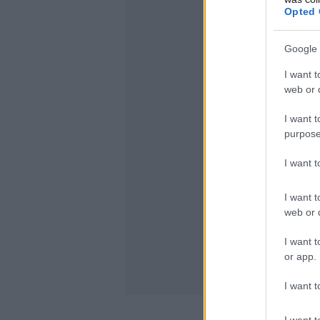
Opted 
Google 
I want t
web or d
I want t
purpose
I want 
I want t
web or d
I want t
or app.
I want t
I want t