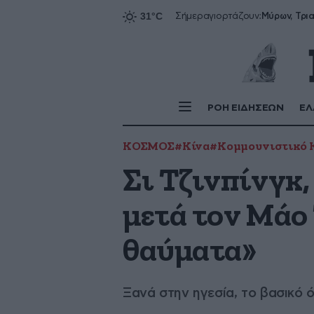
Σήμερα
γιορτάζουν:
ΡΟΗ ΕΙΔΗΣΕΩΝ
ΕΛ
ΚΟΣΜΟΣ
#Κίνα
#Κομμουνιστικό 
Σι Τζινπίνγκ,
μετά τον Μάο
θαύματα»
Ξανά στην ηγεσία, το βασικό 