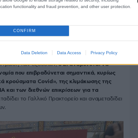
χώρας, ο Σι Τζινπίνγκ πέτυχε να κάνει την Κίνα
cation functionality and fraud prevention, and other user protection.
ου κόσμου, με έναν από τους ισχυρότερους
CONFIRM
οικονομική ανάπτυξη και μακροπρόθεσμη
ο ίδιος.
Data Deletion
Data Access
Privacy Policy
έντρωση των εξουσιών,
ο Σι αναμένεται να
ονομία που επιβραδύνεται σημαντικά, κυρίως
ικά κρούσματα Covid», της κλιμάκωσης της
ΠΑ και των διεθνών επικρίσεων για τα
εταδίδει το Γαλλικό Πρακτορείο και αναμεταδίδει
ων.