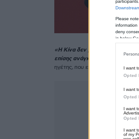
participants
Downstream 
Please note
information 
deny consent
in below Go
«Η Κίνα δεν μπορεί να αναπτυχθ
Persona
επίσης ανάγκη την Κίνα»
, δήλωσ
ηγέτης, που επίσης ορίστηκε εκ 
I want t
Opted 
I want t
Opted 
I want 
Advertis
Opted 
I want t
of my P
was col