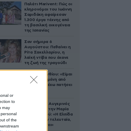
Παλάτι Marivent: Πώς οι
κληρονόμοι του Ιωάννη
Σαριδάκη αφαίρεσαν
1.300 έργα τέχνης από
τη βασιλική οικογένεια
της Ισπανίας
Σαν σήμερα 6
Αυγούστου: Πεθαίνει η
Ρίτα Σακελλαρίου, η
λαϊκή ντίβα που έκανε
τη ζωή της τραγούδι
Μαρία Κορινθίου: «Είμαι
πιο ευτυχισμένη από
ποτέ – Ναι, έχω πατήσει
φρένο»
sonal or
ection to
Ο Θανάσης Αυγερινός
ou may
επιμένει για την Μαρία
 personal
Καρυστιανού: «Η Ελπίδα
out of the
πεθαίνει μεν τελευταία,
αλλά πεθαίνει»
 downstream