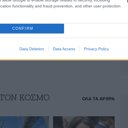
άρτισης Δικαστικών Λειτουργών.
cation functionality and fraud prevention, and other user protection.
αταστήσει τις φυλακές Βορστ, Σεντ-Ζιλί και
ρά ότι είναι ουσιαστικά ένα σωφρονιστικό
CONFIRM
εχωριστούς θαλάμους για τους κρατούμενους το
ίπου 30. Με αυτό τον τρόπο οι κρατούμενοι θα
Data Deletion
Data Access
Privacy Policy
α και την φύση του αδικήματός τους.
 ΤΟΝ ΚΟΣΜΟ
ΟΛΑ ΤΑ ΑΡΘΡΑ