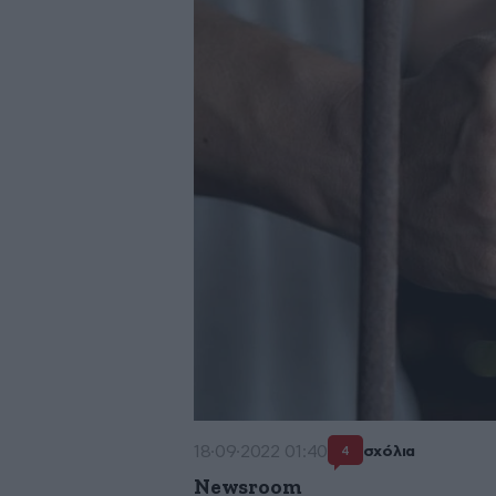
18·09·2022 01:40
σχόλια
4
Newsroom