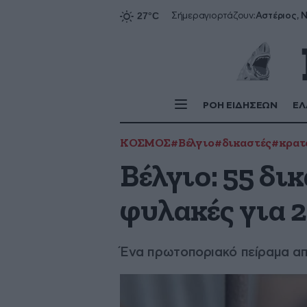
Αστέριος, Ν
Σήμερα
γιορτάζουν:
ΡΟΗ ΕΙΔΗΣΕΩΝ
ΕΛ
ΚΟΣΜΟΣ
#Βέλγιο
#δικαστές
#κρατ
Βέλγιο: 55 δι
φυλακές για 2
Ένα πρωτοποριακό πείραμα απ