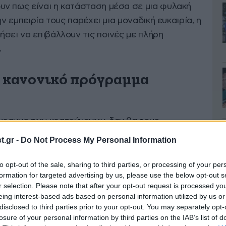
ν πως είναι η κατάσταση μέσα σε μια φυλακή
ην εμπειρία τους παρέχει μια μοναδική ευκαιρία, η
σει να επιβάλλουν τις ποινές με πλήρη
.
ε κανονικό πρόγραμμα
γραμμα των κρατούμενων, δεν θα τους
ν τηλεφώνων τους, θα ακολουθήσουν το ίδιο
.gr -
Do Not Process My Personal Information
υν τις ίδιες υποχρεώσεις με τους κρατούμενους.
στην κουζίνα και στα πλυντήρια, όπως τονίζεται
to opt-out of the sale, sharing to third parties, or processing of your per
formation for targeted advertising by us, please use the below opt-out s
r selection. Please note that after your opt-out request is processed y
eing interest-based ads based on personal information utilized by us or
disclosed to third parties prior to your opt-out. You may separately opt-
losure of your personal information by third parties on the IAB’s list of