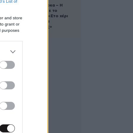
B’s List of
Δανάη Μπάρκα – Η
ανάρτηση με το
σάντουιτς: «Στο χέρι
er and store
σου είναι να
to grant or
αδυνατίσεις»
ed purposes