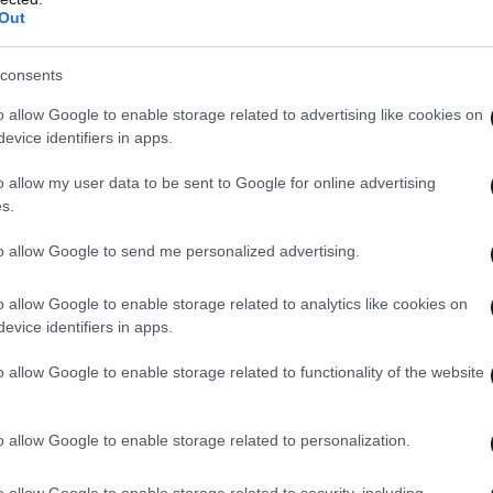
Out
consents
o allow Google to enable storage related to advertising like cookies on
evice identifiers in apps.
α οποιονδήποτε άλλο λόγο, οι δικαστές θα έχουν
o allow my user data to be sent to Google for online advertising
να διακόψουν το πείραμα.
s.
to allow Google to send me personalized advertising.
ήσει να σκεφτούν αν η στέρηση της ελευθερίας
ν που έχει κάνει κάποιο λάθος στη ζωή του», είπε
o allow Google to enable storage related to analytics like cookies on
evice identifiers in apps.
o allow Google to enable storage related to functionality of the website
όβα” για τους σωφρονιστικούς υπαλλήλους καθώς
ο εβδομάδες.
o allow Google to enable storage related to personalization.
ύ στον υπουργό Δικαιοσύνης, την Σωφρονιστική
o allow Google to enable storage related to security, including