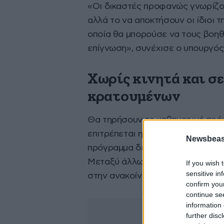
«Οι δικαστές προφανώς γνωρίζου
αλλά το να αποκτήσουν οι ίδιοι τ
οποία θα μπορούσε να τους βοηθή
επίγνωση», συνέχισε ο υπουργός
Χωρίς κινητά και σ
κρατουμένων
Θα τηρήσουν το καθημερινό πρό
επιτρέπεται η χρήση των κινητώ
Newsbeast
πρόγραμμα διατροφής και θα έχο
Μεταξύ άλλων, θα απασχοληθούν 
If you wish 
sensitive in
στην ανακοίνωση.
confirm you
continue se
information 
further disc