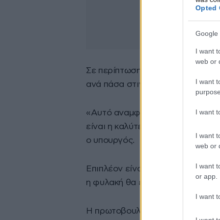
Opted 
Google 
I want t
web or d
Σε περίπτωση που ζοριστούν ή γι
I want t
ανά πάσα στιγμή τη δυνατότητα 
purpose
I want 
«Αυτό αναμφίβολα θα τους βοηθ
είναι η καλύτερη λύση για κάποιο
I want t
ο υπουργός.
web or d
I want t
Επιπλέον είναι και μια καλή “πρ
or app.
η φυλακή θα εγκαινιαστεί σε δύ
I want t
Η πρωτοβουλία ανήκει από κοινο
I want t