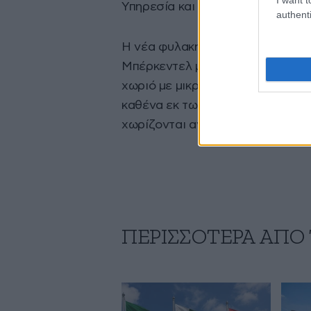
Υπηρεσία και το Ινστιτούτο Κατ
authenti
Η νέα φυλακή στο Χάρεν θα αντικ
Μπέρκεντελ με την βασική διαφο
χωριό με μικρότερα κτίρια και ξ
καθένα εκ των οποίων χωράει περ
χωρίζονται ανάλογα με την ηλικί
ΠΕΡΙΣΣΟΤΕΡΑ ΑΠΟ