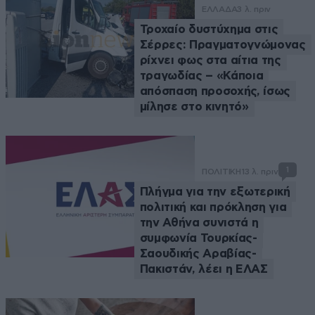
ΕΛΛΑΔΑ
3 λ. πριν
Τροχαίο δυστύχημα στις
Σέρρες: Πραγματογνώμονας
ρίχνει φως στα αίτια της
τραγωδίας – «Κάποια
απόσπαση προσοχής, ίσως
μίλησε στο κινητό»
1
ΠΟΛΙΤΙΚΗ
13 λ. πριν
Πλήγμα για την εξωτερική
πολιτική και πρόκληση για
την Αθήνα συνιστά η
συμφωνία Τουρκίας-
Σαουδικής Αραβίας-
Πακιστάν, λέει η ΕΛΑΣ