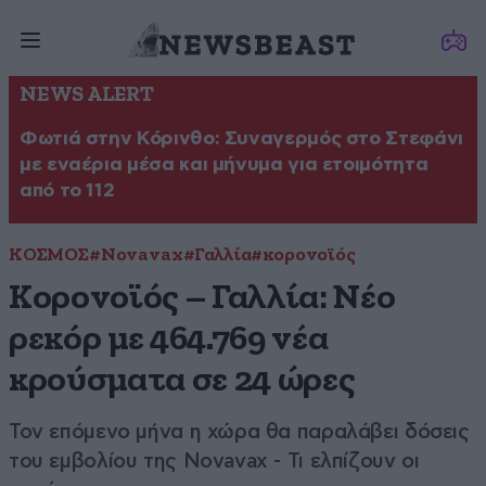
NEWS ALERT
Φωτιά στην Κόρινθο: Συναγερμός στο Στεφάνι
με εναέρια μέσα και μήνυμα για ετοιμότητα
από το 112
ΚΟΣΜΟΣ
#Novavax
#Γαλλία
#κορονοϊός
Κορονοϊός – Γαλλία: Νέο
ρεκόρ με 464.769 νέα
κρούσματα σε 24 ώρες
Τον επόμενο μήνα η χώρα θα παραλάβει δόσεις
του εμβολίου της Novavax - Τι ελπίζουν οι