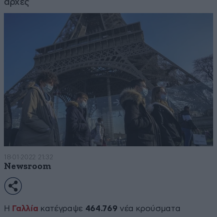
αρχές
18·01·2022 21:32
Newsroom
Η
Γαλλία
κατέγραψε
464.769
νέα κρούσματα