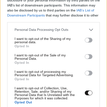
disclosure of your personal information by third parties on the
IAB’s list of downstream participants. This information may
also be disclosed by us to third parties on the
IAB’s List of
Downstream Participants
that may further disclose it to other
ΕΛΛΑΔΑ
07·08·2026 11:26
third parties.
Βίντεο-ντοκουμέντο από το θανατηφόρο
Please note that this website/app uses one or more Google
Personal Data Processing Opt Outs
τροχαίο στις Σέρρες: Η στιγμή που το ΙΧ μπαίνει
services and may gather and store information including but
στο αντίθετο ρεύμα – Ακαριαία πέθαναν γιος
not limited to your visit or usage behaviour. You may click to
I want to opt-out of the Sharing of my
και μητέρα
personal data.
grant or deny consent to Google and its third-party tags to
Opted In
use your data for below specified purposes in below Google
consent section.
I want to opt-out of the Sale of my
Personal Data.
Opted In
I want to opt-out of processing my
Personal Data for Targeted Advertising.
Opted In
I want to opt-out of Collection, Use,
Retention, Sale, and/or Sharing of my
Personal Data that Is Unrelated with the
Purposes for which it was collected.
Opted Out