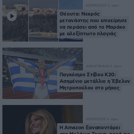
ΚΟΣΜΟΣ
29 λ. πριν
Θέουτα: Νεκρός
μετανάστης που επιχείρησε
να περάσει από το Μαρόκο
με αλεξίπτωτο πλαγιάς
ΑΘΛΗΤΙΚΑ
34 λ. πριν
Παγκόσμιο Στίβου Κ20:
Ασημένιο μετάλλιο η Έβελυν
Μητροπούλου στο μήκος
ΚΟΣΜΟΣ
35 λ. πριν
Η Amazon ξαναποντάρει