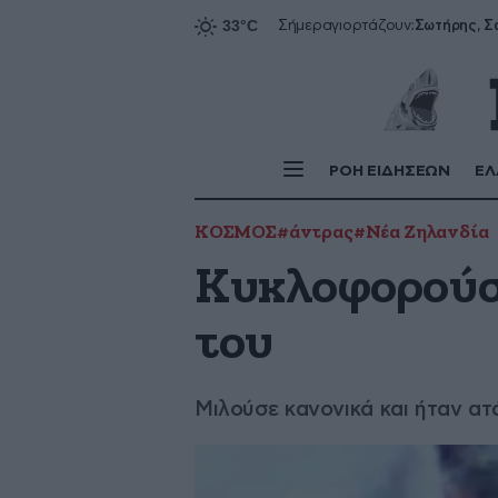
Σήμερα
γιορτάζουν:
ΡΟΗ ΕΙΔΗΣΕΩΝ
ΕΛ
ΚΟΣΜΟΣ
#άντρας
#Νέα Ζηλανδία
Κυκλοφορούσε
του
Μιλούσε κανονικά και ήταν ατ