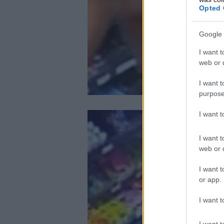
Opted 
Google 
I want t
web or d
I want t
purpose
I want 
I want t
web or d
I want t
or app.
I want t
I want t