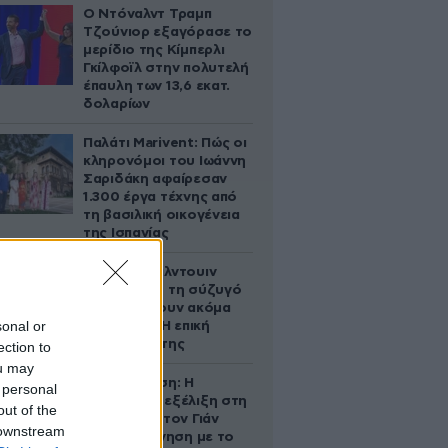
Ο Ντόναλντ Τραμπ
Τζούνιορ εξαγόρασε το
μερίδιο της Κίμπερλι
Γκίλφοϊλ στην πολυτελή
έπαυλη των 13,6 εκατ.
δολαρίων
Παλάτι Marivent: Πώς οι
κληρονόμοι του Ιωάννη
Σαριδάκη αφαίρεσαν
1.300 έργα τέχνης από
τη βασιλική οικογένεια
της Ισπανίας
Ο Άλεκ Μπάλντουιν
ζήτησε από τη σύζυγό
του να κάνουν ακόμα
sonal or
ένα παιδί – Η επική
αντίδρασή της
ection to
ou may
Αθηνά Ωνάση: Η
 personal
απρόσμενη εξέλιξη στη
out of the
διαμάχη με τον Γιάν
 downstream
Τοπς – Η κίνηση με το