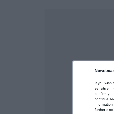
Newsbeast
If you wish 
sensitive in
confirm you
continue se
information 
further disc