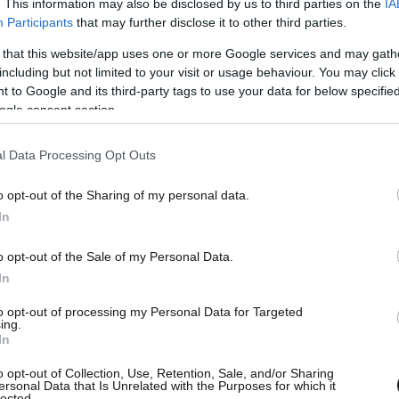
. This information may also be disclosed by us to third parties on the
IA
Participants
that may further disclose it to other third parties.
 that this website/app uses one or more Google services and may gath
including but not limited to your visit or usage behaviour. You may click 
 to Google and its third-party tags to use your data for below specifi
ogle consent section.
l Data Processing Opt Outs
o opt-out of the Sharing of my personal data.
In
o opt-out of the Sale of my Personal Data.
In
to opt-out of processing my Personal Data for Targeted
ing.
In
o opt-out of Collection, Use, Retention, Sale, and/or Sharing
ersonal Data that Is Unrelated with the Purposes for which it
lected.