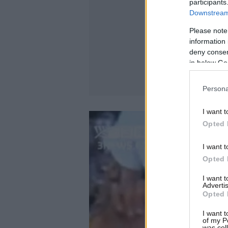
participants
Downstream 
Please note
information 
deny consent
in below Go
Persona
I want t
Opted 
I want t
Opted 
I want 
Advertis
Opted 
I want t
of my P
was col