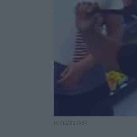
19·01·2015 19:14