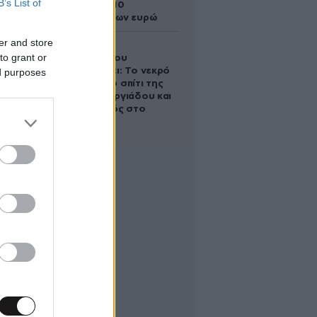
B’s List of
άλογο των 10
εκατομμυρίων ευρώ
er and store
Ο Στράτος
to grant or
Τζώρτζογλου
αποκαλύπτει: Το νεκρό
ed purposes
έμβρυο στο σπίτι της
Μαρίας Γεωργιάδου και
ο εγκλεισμός στο
ψυχιατρείο