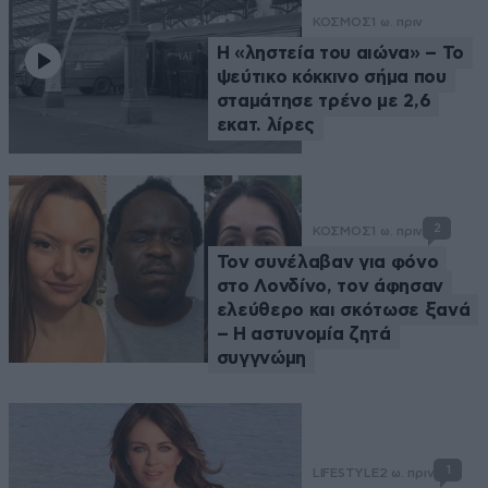
ΚΟΣΜΟΣ
1 ω. πριν
Η «ληστεία του αιώνα» – Το
ψεύτικο κόκκινο σήμα που
σταμάτησε τρένο με 2,6
εκατ. λίρες
2
ΚΟΣΜΟΣ
1 ω. πριν
Τον συνέλαβαν για φόνο
στο Λονδίνο, τον άφησαν
ελεύθερο και σκότωσε ξανά
– Η αστυνομία ζητά
συγγνώμη
1
LIFESTYLE
2 ω. πριν