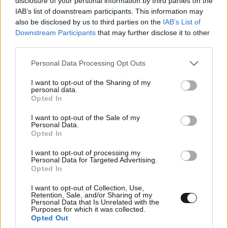
disclosure of your personal information by third parties on the
IAB’s list of downstream participants. This information may
also be disclosed by us to third parties on the
IAB’s List of
Downstream Participants
that may further disclose it to other
third parties.
Please note that this website/app uses one or more Google
Personal Data Processing Opt Outs
services and may gather and store information including but
not limited to your visit or usage behaviour. You may click to
I want to opt-out of the Sharing of my
personal data.
grant or deny consent to Google and its third-party tags to
Opted In
use your data for below specified purposes in below Google
consent section.
I want to opt-out of the Sale of my
Personal Data.
Opted In
TRENDING
I want to opt-out of processing my
Personal Data for Targeted Advertising.
Opted In
I want to opt-out of Collection, Use,
Retention, Sale, and/or Sharing of my
Personal Data that Is Unrelated with the
Purposes for which it was collected.
Opted Out