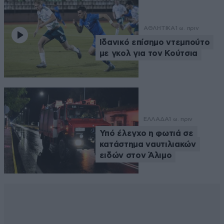
ΑΘΛΗΤΙΚΑ
1 ω. πριν
Ιδανικό επίσημο ντεμπούτο
με γκολ για τον Κούτσια
ΕΛΛΑΔΑ
1 ω. πριν
Υπό έλεγχο η φωτιά σε
κατάστημα ναυτιλιακών
ειδών στον Άλιμο