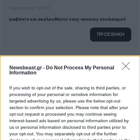
Xαρακτήρες: 0/1000
Διαβάστε και ακολουθήστε τους κανόνες σχολιασμού
ΠΡΟΣΘΗΚΗ
giani
01·01·2015 01:09
Newsbeast.gr -
Do Not Process My Personal
Information
καπιος να κάνη κάτι..
If you wish to opt-out of the sale, sharing to third parties, or
Απαντήστε
0
0
processing of your personal or sensitive information for
targeted advertising by us, please use the below opt-out
section to confirm your selection. Please note that after your
opt-out request is processed you may continue seeing
interest-based ads based on personal information utilized by
us or personal information disclosed to third parties prior to
your opt-out. You may separately opt-out of the further