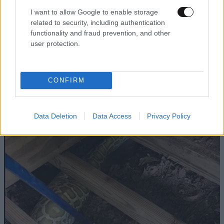
I want to allow Google to enable storage
related to security, including authentication
functionality and fraud prevention, and other
user protection.
ΠΡΟΛΗΨΗ & ΘΕΡΑΠΕΙΑ
1 ω. πριν
Το μυαλό μπορεί να γυμναστεί, όπως ακριβώς
CONFIRM
και οι μύες – Νευρολόγος εξηγεί πώς να
ενισχύσετε την υγεία του εγκεφάλου
Data Deletion
Data Access
Privacy Policy