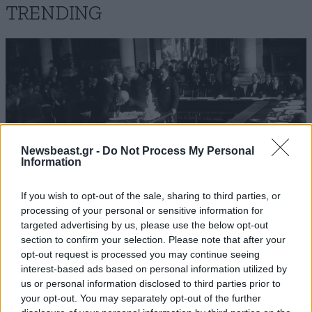
TRENDING
Newsbeast.gr -
Do Not Process My Personal
Information
If you wish to opt-out of the sale, sharing to third parties, or
processing of your personal or sensitive information for
targeted advertising by us, please use the below opt-out
section to confirm your selection. Please note that after your
ΕΛΛΑΔΑ
10·08·2026 00:07
opt-out request is processed you may continue seeing
Σαν σήμερα 10 Αυγούστου: Η Ελλάδα αγγίζει
interest-based ads based on personal information utilized by
για λίγο το όνειρο «των δύο ηπείρων και των
us or personal information disclosed to third parties prior to
πέντε θαλασσών»
your opt-out. You may separately opt-out of the further