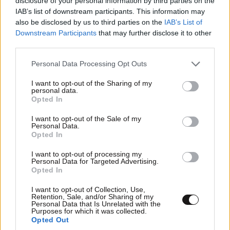
disclosure of your personal information by third parties on the
IAB’s list of downstream participants. This information may
also be disclosed by us to third parties on the
IAB’s List of
Downstream Participants
that may further disclose it to other
third parties.
Please note that this website/app uses one or more Google
Personal Data Processing Opt Outs
services and may gather and store information including but
not limited to your visit or usage behaviour. You may click to
I want to opt-out of the Sharing of my
personal data.
grant or deny consent to Google and its third-party tags to
Opted In
use your data for below specified purposes in below Google
consent section.
I want to opt-out of the Sale of my
Personal Data.
Opted In
I want to opt-out of processing my
Personal Data for Targeted Advertising.
Opted In
I want to opt-out of Collection, Use,
Retention, Sale, and/or Sharing of my
Personal Data that Is Unrelated with the
Purposes for which it was collected.
Opted Out