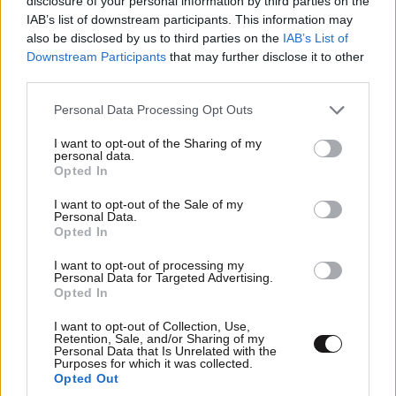
disclosure of your personal information by third parties on the
IAB’s list of downstream participants. This information may
also be disclosed by us to third parties on the
IAB’s List of
Downstream Participants
that may further disclose it to other
Ο Τραμπ προωθεί κρυφά τον Βανς ως διάδοχό
third parties.
του – Το παρασκήνιο της διαδοχής στο
Please note that this website/app uses one or more Google
Personal Data Processing Opt Outs
στρατόπεδο MAGA
services and may gather and store information including but
not limited to your visit or usage behaviour. You may click to
I want to opt-out of the Sharing of my
personal data.
grant or deny consent to Google and its third-party tags to
Opted In
use your data for below specified purposes in below Google
consent section.
I want to opt-out of the Sale of my
Personal Data.
Ακολουθήστε το
NEWSBEAST
στο
Google News
Opted In
και μάθετε πρώτοι όλες τις ειδήσεις
I want to opt-out of processing my
Personal Data for Targeted Advertising.
Opted In
I want to opt-out of Collection, Use,
Retention, Sale, and/or Sharing of my
Personal Data that Is Unrelated with the
Purposes for which it was collected.
Opted Out