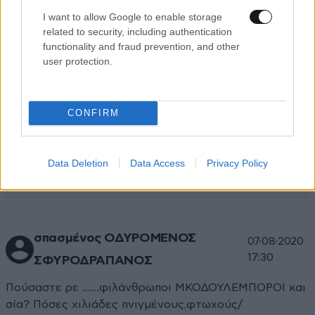
I want to allow Google to enable storage
related to security, including authentication
functionality and fraud prevention, and other
user protection.
Xαρακτήρες: 0/1000
CONFIRM
Διαβάστε και ακολουθήστε τους κανόνες σχολιασμού
Data Deletion
Data Access
Privacy Policy
ΠΡΟΣΘΗΚΗ
σπασμένος ΟΔΥΡΟΜΕΝΟΣ
07·08·2020
17:30
ΣΦΥΡΟΔΡΑΠΑΝΟΣ
Πούσαστε ρε ......φιλάνθρωποι ΜΚΟΔΟΥΛΕΜΠΟΡΟΙ και
σία? Πόσες χιλιάδες πνιγμένους,φτωχούς/