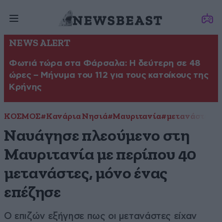
NEWS ALERT
Φωτιά τώρα στα Φάρσαλα: Η δεύτερη σε 48
ώρες – Μήνυμα του 112 για τους κατοίκους της
Κρήνης
ΚΟΣΜΟΣ
#Κανάρια Νησιά
#Μαυριτανία
#μετανάστες
#
Ναυάγησε πλεούμενο στη
Μαυριτανία με περίπου 40
μετανάστες, μόνο ένας
επέζησε
Ο επιζών εξήγησε πως οι μετανάστες είχαν