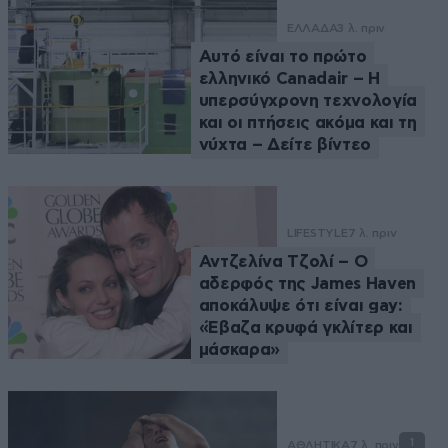
ΕΛΛΑΔΑ
3 λ. πριν
Αυτό είναι το πρώτο
ελληνικό Canadair – Η
υπερσύγχρονη τεχνολογία
και οι πτήσεις ακόμα και τη
νύχτα – Δείτε βίντεο
LIFESTYLE
7 λ. πριν
Αντζελίνα Τζολί – Ο
αδερφός της James Haven
αποκάλυψε ότι είναι gay:
«Έβαζα κρυφά γκλίτερ και
μάσκαρα»
1
ΑΘΛΗΤΙΚΑ
7 λ. πριν