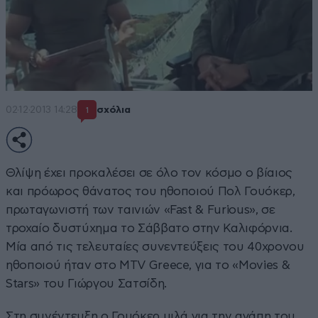
02·12·2013 14:28
σχόλια
1
Θλίψη έχει προκαλέσει σε όλο τον κόσμο ο βίαιος
και πρόωρος θάνατος του ηθοποιού Πολ Γουόκερ,
πρωταγωνιστή των ταινιών «Fast & Furious», σε
τροχαίο δυστύχημα το Σάββατο στην Καλιφόρνια.
Μία από τις τελευταίες συνεντεύξεις του 40χρονου
ηθοποιού ήταν στο MTV Greece, για τo «Movies &
Stars» του Γιώργου Σατσίδη.
Στη συνέντευξη ο Γουόκερ μιλά για την αγάπη του