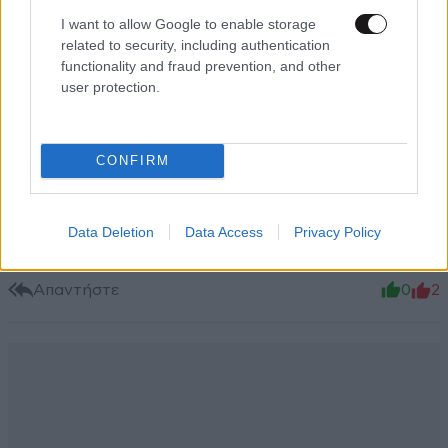
Xαρακτήρες: 0/1000
I want to allow Google to enable storage
related to security, including authentication
Διαβάστε και ακολουθήστε τους κανόνες σχολιασμού
functionality and fraud prevention, and other
user protection.
ΠΡΟΣΘΗΚΗ
CONFIRM
nemiath
02·12·2013 12:44
Data Deletion
Data Access
Privacy Policy
live by the sword, die by the sword... RIP
Απαντήστε
0
2