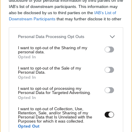
disclosure of your personal information by third parties on the
IAB’s list of downstream participants. This information may
also be disclosed by us to third parties on the
IAB’s List of
Downstream Participants
that may further disclose it to other
third parties.
Please note that this website/app uses one or more Google
Ακολουθήστε το
NEWSBEAST
στο
Google News
Personal Data Processing Opt Outs
services and may gather and store information including but
και μάθετε πρώτοι όλες τις ειδήσεις
not limited to your visit or usage behaviour. You may click to
I want to opt-out of the Sharing of my
personal data.
grant or deny consent to Google and its third-party tags to
Opted In
use your data for below specified purposes in below Google
consent section.
I want to opt-out of the Sale of my
Personal Data.
Opted In
I want to opt-out of processing my
Personal Data for Targeted Advertising.
Opted In
I want to opt-out of Collection, Use,
Retention, Sale, and/or Sharing of my
Personal Data that Is Unrelated with the
Purposes for which it was collected.
Opted Out