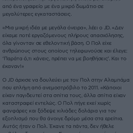
από ένα γραφείο με ένα μικρό δωμάτιο σε
μεγαλύτερες εγκαταστάσεις.
«Μια μικρή ιδέα με μεγάλα όνειρα», λέει ο JD. «Δεν
είχαμε ποτέ εργαζόμενους πλήρους απασχόλησης,
όλα γίνονταν σε εθελοντική βάση. Ο Πολ είχε
ανθρώπους στους οποίους τηλεφωνούσε και έλεγε:
‘Παράτα ό,τι κάνεις, πρέπει να με βοηθήσεις’. Και το
έκαναν!»
Ο JD άρχισε να δουλεύει με τον Πολ στην Αλαμπάμα
που επλήγη από ανεμοστρόβιλο το 2011. «Κάποιοι
είχαν παγιδευτεί στα σπίτια τους, άλλα σπίτια είχαν
καταστραφεί εντελώς. Ο Πολ πήγε εκεί χωρίς
φανφάρες και ξόδεψε χιλιάδες δολάρια για τον
εξοπλισμό που θα άνοιγε δρόμο μέσα στα ερείπια.
Αυτός ήταν ο Πολ. Έκανε τα πάντα, δεν ήθελε