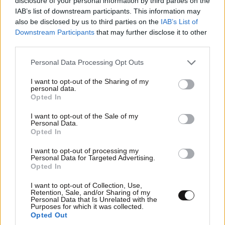
disclosure of your personal information by third parties on the
IAB’s list of downstream participants. This information may
also be disclosed by us to third parties on the
IAB’s List of
Downstream Participants
that may further disclose it to other
third parties.
Please note that this website/app uses one or more Google
Personal Data Processing Opt Outs
services and may gather and store information including but
not limited to your visit or usage behaviour. You may click to
I want to opt-out of the Sharing of my
personal data.
grant or deny consent to Google and its third-party tags to
Opted In
use your data for below specified purposes in below Google
consent section.
I want to opt-out of the Sale of my
Personal Data.
Opted In
I want to opt-out of processing my
Personal Data for Targeted Advertising.
Opted In
I want to opt-out of Collection, Use,
Retention, Sale, and/or Sharing of my
Personal Data that Is Unrelated with the
Purposes for which it was collected.
Opted Out