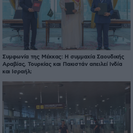
Συμφωνία της Μέκκας: Η συμμαχία Σαουδικής
Αραβίας, Τουρκίας και Πακιστάν απειλεί Ινδία
και Ισραήλ;