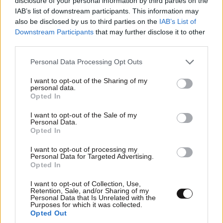
disclosure of your personal information by third parties on the
IAB’s list of downstream participants. This information may
also be disclosed by us to third parties on the
IAB’s List of
Γύπας
08·01·2020 21:43
Downstream Participants
that may further disclose it to other
third parties.
Τελικά πήγε για ψώνια στο Λονδίνο ο Μάγκας!! Άσε
τους άλλους να σκοτώνονται!!
Please note that this website/app uses one or more Google
Personal Data Processing Opt Outs
services and may gather and store information including but
not limited to your visit or usage behaviour. You may click to
I want to opt-out of the Sharing of my
Απαντήστε
0
0
personal data.
grant or deny consent to Google and its third-party tags to
Opted In
use your data for below specified purposes in below Google
consent section.
I want to opt-out of the Sale of my
Personal Data.
Γέροντας Παστίτσιος
08·01·2020 18:57
Opted In
ποθούμενο γιουβαρλάκια εξαμίλια στιφάδο
I want to opt-out of processing my
Personal Data for Targeted Advertising.
βασιλεύουσα γιουβέτσι ξανθό γένος γίγαντες γιαχνί
Opted In
πατροκοσμάς σπανακόπιτα κόλλυβα στο ζωνάρι
I want to opt-out of Collection, Use,
μουσακάς
Retention, Sale, and/or Sharing of my
Personal Data that Is Unrelated with the
Purposes for which it was collected.
Απαντήστε
0
0
Opted Out