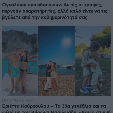
Ογκολόγοι προειδοποιούν: Αυτές οι τροφές,
περνούν απαρατήρητες, αλλά καλό είναι να τις
βγάλετε από την καθημερινότητά σας
LIFESTYLE
2 ω. πριν
Εριέττα Κούρκουλου – Τα 33α γενέθλια και τα
φιλιά με τον Βύρωνα Βασιλειάδη: «Καμία στιγμή