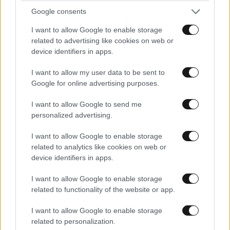
Ξεχασες το αγαπημένο σου
08·01·2020
Google consents
19:37
υλικό
I want to allow Google to enable storage
related to advertising like cookies on web or
Το αγγούρι.
device identifiers in apps.
Απαντήστε
1
0
I want to allow my user data to be sent to
Google for online advertising purposes.
I want to allow Google to send me
personalized advertising.
Τόνο Μάσας.
08·01·2020 19:29
I want to allow Google to enable storage
ΑΞΙΟΣ!!
related to analytics like cookies on web or
device identifiers in apps.
Απαντήστε
0
0
I want to allow Google to enable storage
related to functionality of the website or app.
Σταλιν ο Πατερούλης
08·01·2020 19:26
I want to allow Google to enable storage
related to personalization.
Οοοοολαααα στην φίλη μας Τουρκία άκου εκεί