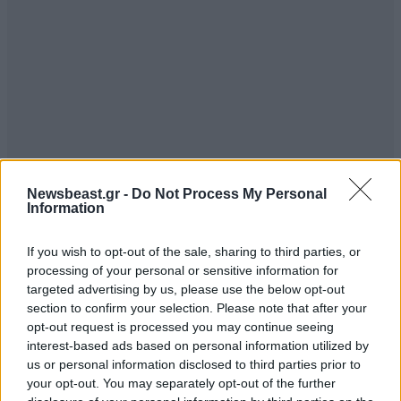
Newsbeast.gr -
Do Not Process My Personal
Information
If you wish to opt-out of the sale, sharing to third parties, or
αχ τους
08·01·2020 21:59
processing of your personal or sensitive information for
targeted advertising by us, please use the below opt-out
Ειπατε ετσι γι αυτο τρεχουν ν ακυρωσουν τη
section to confirm your selection. Please note that after your
συμφωνια
opt-out request is processed you may continue seeing
interest-based ads based on personal information utilized by
us or personal information disclosed to third parties prior to
Απαντήστε
0
0
your opt-out. You may separately opt-out of the further