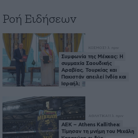
Ροή Ειδήσεων
ΚΟΣΜΟΣ
1 λ. πριν
Συμφωνία της Μέκκας: Η
συμμαχία Σαουδικής
Αραβίας, Τουρκίας και
Πακιστάν απειλεί Ινδία και
Ισραήλ;
ΑΘΛΗΤΙΚΑ
11 λ. πριν
ΑΕΚ – Athens Kallithea:
Τίμησαν τη μνήμη του Μιχάλη