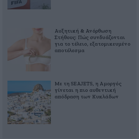
Αυξητική & Ανόρθωση
Στήθους: Πώς συνδυάζονται
για το τέλειο, εξατομικευμένο
αποτέλεσμα
Με τη SEAJETS, η Αμοργός
γίνεται η πιο αυθεντική
απόδραση των Κυκλάδων