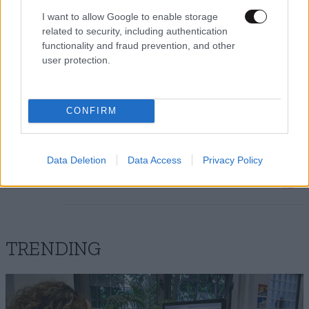
Ελλάδα...την μοιράσαμε....
I want to allow Google to enable storage
related to security, including authentication
functionality and fraud prevention, and other
Απαντήστε
0
0
user protection.
1821 --Η ΙΣΤΟΡΙΑ
08·01·2020
ΕΠΑΝΑΛΑΜΒΑΝΕΤΑΙ---
21:57
CONFIRM
ΠΟΥΤΙΝ Ο ΠΑΤΕΡΟΥΛΗΣ
, , ,
Data Deletion
Data Access
Privacy Policy
Απαντήστε
0
0
TRENDING