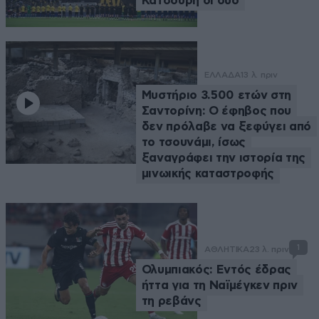
Κατσούρη οι δύο
ΕΛΛΑΔΑ
13 λ. πριν
Μυστήριο 3.500 ετών στη
Σαντορίνη: Ο έφηβος που
δεν πρόλαβε να ξεφύγει από
το τσουνάμι, ίσως
ξαναγράφει την ιστορία της
μινωικής καταστροφής
1
ΑΘΛΗΤΙΚΑ
23 λ. πριν
Ολυμπιακός: Εντός έδρας
ήττα για τη Ναϊμέγκεν πριν
τη ρεβάνς