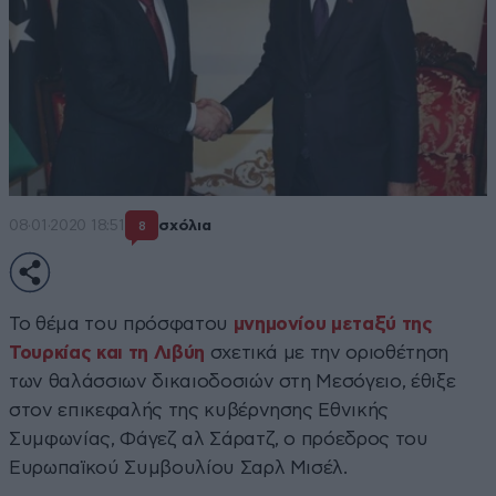
08·01·2020 18:51
σχόλια
8
Το θέμα του πρόσφατου
μνημονίου μεταξύ της
Τουρκίας και τη Λιβύη
σχετικά με την οριοθέτηση
των θαλάσσιων δικαιοδοσιών στη Μεσόγειο, έθιξε
στον επικεφαλής της κυβέρνησης Εθνικής
Συμφωνίας, Φάγεζ αλ Σάρατζ, ο πρόεδρος του
Ευρωπαϊκού Συμβουλίου Σαρλ Μισέλ.