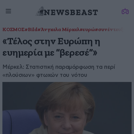
ΚΟΣΜΟΣ
#Bild
#Άνγκελα Μέρκελ
#ευρώ
#συνέντευξη
«Τέλος στην Ευρώπη η
ευημερία με “βερεσέ”»
Μέρκελ: Στατιστική παραμόρφωση τα περί
«πλούσιων» φτωχών του νότου