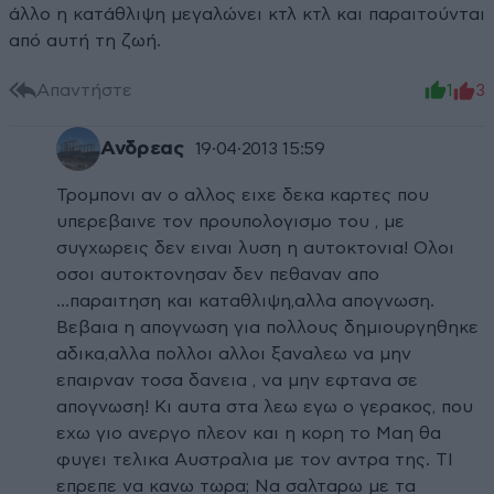
άλλο η κατάθλιψη μεγαλώνει κτλ κτλ και παραιτούνται
από αυτή τη ζωή.
Απαντήστε
1
3
Ανδρεας
19·04·2013 15:59
Τρομπονι αν ο αλλος ειχε δεκα καρτες που
υπερεβαινε τον προυπολογισμο του , με
συγχωρεις δεν ειναι λυση η αυτοκτονια! Ολοι
οσοι αυτοκτονησαν δεν πεθαναν απο
...παραιτηση και καταθλιψη,αλλα απογνωση.
Βεβαια η απογνωση για πολλους δημιουργηθηκε
αδικα,αλλα πολλοι αλλοι ξαναλεω να μην
επαιρναν τοσα δανεια , να μην εφτανα σε
απογνωση! Κι αυτα στα λεω εγω ο γερακος, που
εχω γιο ανεργο πλεον και η κορη το Μαη θα
φυγει τελικα Αυστραλια με τον αντρα της. ΤΙ
επρεπε να κανω τωρα; Να σαλταρω με τα