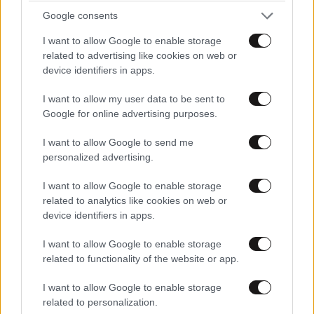
Google consents
I want to allow Google to enable storage
Σπεύδουν να καθησυχάσουν τους γείτονες
related to advertising like cookies on web or
Τουρκία και Σαουδική Αραβία μετά την αμυντική
device identifiers in apps.
συμφωνία – «Δεν στοχεύουμε κανέναν» λέει η
I want to allow my user data to be sent to
Άγκυρα
Google for online advertising purposes.
I want to allow Google to send me
personalized advertising.
I want to allow Google to enable storage
Ακολουθήστε το
NEWSBEAST
στο
Google News
related to analytics like cookies on web or
και μάθετε πρώτοι όλες τις ειδήσεις
device identifiers in apps.
I want to allow Google to enable storage
related to functionality of the website or app.
I want to allow Google to enable storage
related to personalization.