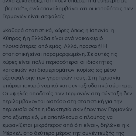
αλλά ξεκαθαρίζει ότι «δεν υπάρχει πια ευημερία με
“βερεσέ”», ενώ επαναλαμβάνει ότι οι καταθέσεις των
Γερμανών είναι ασφαλείς.
«Καθαρά στατιστικά, χώρες όπως η Ισπανία, η
Κύπρος ή η Ελλάδα είναι ανά νοικοκυριό
πλουσιότερες από εμάς. Αλλά, προσοχή! Η
στατιστική είναι παραμορφωμένη. Σε αυτές τις
χώρες είναι πολύ περισσότεροι οι ιδιοκτήτες
κατοικιών και διαμερισμάτων, κυρίως ως μέσο
εξασφάλισης των γηρατειών τους. Στη Γερμανία
υπάρχει ισχυρό νομικό και συνταξιοδοτικό σύστημα.
Οι υψηλές αποδοχές των Γερμανών στη σύνταξη δεν
περιλαμβάνονται ωστόσο στη στατιστική για την
περιουσία ούτε η ιδιοκτησία ακινήτων των Γερμανών
στο εξωτερικό, με αποτέλεσμα ο πλούτος να
εμφανίζεται μικρότερος από ό,τι είναι», δηλώνει η κ.
Μέρκελ, στο δεύτερο μέρος της συνέντευξής της