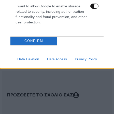
I want to allow Google to enable storage
related to security, including authentication
functionality and fraud prevention, and other
user protection.
CONFIRM
ΣΧΌΛΙΑ ΑΝΑΓΝΩΣΤΏΝ
6
Data Deletion
Data Access
Privacy Policy
ΠΡΟΣΘΕΣΤΕ ΤΟ ΣΧΟΛΙΟ ΣΑΣ