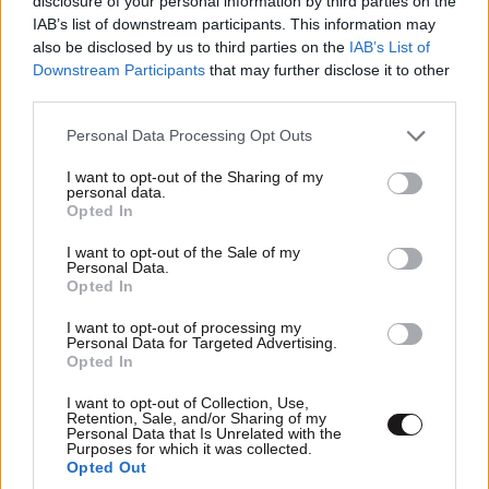
disclosure of your personal information by third parties on the
IAB’s list of downstream participants. This information may
also be disclosed by us to third parties on the
IAB’s List of
Downstream Participants
that may further disclose it to other
third parties.
Please note that this website/app uses one or more Google
Personal Data Processing Opt Outs
Απώλεια 23.000 θέσεων εργασίας στις ΗΠΑ
services and may gather and store information including but
τον Ιούλιο, αλλά η ανεργία υποχώρησε στο
not limited to your visit or usage behaviour. You may click to
I want to opt-out of the Sharing of my
personal data.
grant or deny consent to Google and its third-party tags to
4,1%, διαψεύδοντας τους αναλυτές
Opted In
use your data for below specified purposes in below Google
consent section.
I want to opt-out of the Sale of my
Personal Data.
Opted In
I want to opt-out of processing my
Personal Data for Targeted Advertising.
Opted In
I want to opt-out of Collection, Use,
Retention, Sale, and/or Sharing of my
Personal Data that Is Unrelated with the
Purposes for which it was collected.
Opted Out