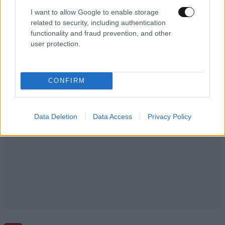
I want to allow Google to enable storage
related to security, including authentication
Ακολουθήστε το
NEWSBEAST
στο
Google News
functionality and fraud prevention, and other
user protection.
και μάθετε πρώτοι όλες τις ειδήσεις
CONFIRM
Data Deletion
Data Access
Privacy Policy