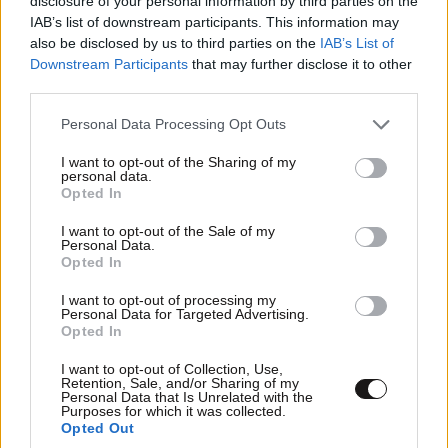
disclosure of your personal information by third parties on the
ρωσικά πλήγματα στο Ντνιπροπετρόφσκ της
IAB’s list of downstream participants. This information may
also be disclosed by us to third parties on the
IAB’s List of
Ουκρανίας
Downstream Participants
that may further disclose it to other
third parties.
Please note that this website/app uses one or more Google
Personal Data Processing Opt Outs
services and may gather and store information including but
not limited to your visit or usage behaviour. You may click to
I want to opt-out of the Sharing of my
personal data.
grant or deny consent to Google and its third-party tags to
Opted In
use your data for below specified purposes in below Google
consent section.
I want to opt-out of the Sale of my
Personal Data.
Opted In
I want to opt-out of processing my
Personal Data for Targeted Advertising.
Opted In
I want to opt-out of Collection, Use,
Retention, Sale, and/or Sharing of my
Personal Data that Is Unrelated with the
Δικαστικό «μπλόκο» στη φαραωνική αίθουσα
Purposes for which it was collected.
χορού των 400 εκατ. δολαρίων του Τραμπ – «Ο
Opted Out