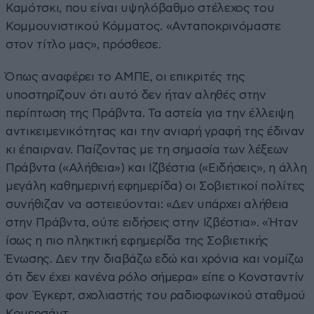
Καμότσκι, που είναι υψηλόβαθμο στέλεχος του
Κομμουνιστικού Κόμματος. «Ανταποκρινόμαστε
στον τίτλο μας», πρόσθεσε.
Όπως αναφέρει το ΑΜΠΕ, οι επικριτές της
υποστηρίζουν ότι αυτό δεν ήταν αληθές στην
περίπτωση της Πράβντα. Τα αστεία για την έλλειψη
αντικειμενικότητας και την ανιαρή γραφή της έδιναν
κι έπαιρναν. Παίζοντας με τη σημασία των λέξεων
Πράβντα («Αλήθεια») και Ιζβέστια («Ειδήσεις», η άλλη
μεγάλη καθημερινή εφημερίδα) οι Σοβιετικοί πολίτες
συνήθιζαν να αστειεύονται: «Δεν υπάρχει αλήθεια
στην Πράβντα, ούτε ειδήσεις στην Ιζβέστια». «Ήταν
ίσως η πιο πληκτική εφημερίδα της Σοβιετικής
Ένωσης. Δεν την διαβάζω εδώ και χρόνια και νομίζω
ότι δεν έχει κανένα ρόλο σήμερα» είπε ο Κονσταντίν
φον Έγκερτ, σχολιαστής του ραδιοφωνικού σταθμού
Κομερσάντ.