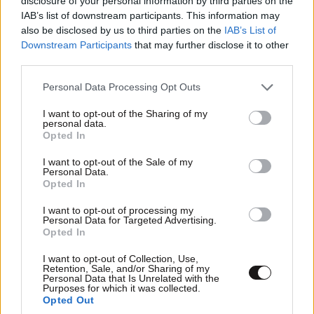
disclosure of your personal information by third parties on the
IAB’s list of downstream participants. This information may
also be disclosed by us to third parties on the
IAB’s List of
Downstream Participants
that may further disclose it to other
third parties.
Please note that this website/app uses one or more Google
Personal Data Processing Opt Outs
services and may gather and store information including but
not limited to your visit or usage behaviour. You may click to
I want to opt-out of the Sharing of my
personal data.
grant or deny consent to Google and its third-party tags to
Opted In
use your data for below specified purposes in below Google
consent section.
I want to opt-out of the Sale of my
Personal Data.
FITNESS
09·08·2026 09:30
Opted In
Οι 5 ασκήσεις που πρέπει να κάνετε για μια ζωή
με δύναμη και αυτονομία – Ένα απλό αλλά
I want to opt-out of processing my
Personal Data for Targeted Advertising.
ιδανικό πρόγραμμα καθώς μεγαλώνετε
Opted In
I want to opt-out of Collection, Use,
Retention, Sale, and/or Sharing of my
Personal Data that Is Unrelated with the
Purposes for which it was collected.
Opted Out