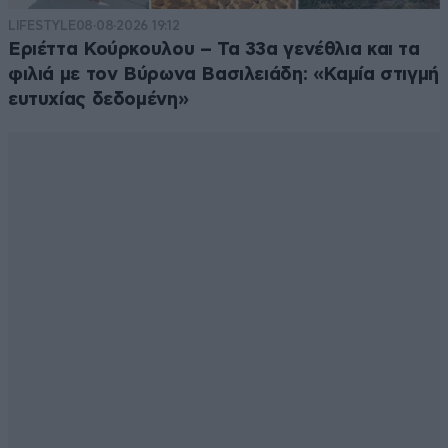
LIFESTYLE
08·08·2026 19:12
Εριέττα Κούρκουλου – Τα 33α γενέθλια και τα
φιλιά με τον Βύρωνα Βασιλειάδη: «Καμία στιγμή
ευτυχίας δεδομένη»