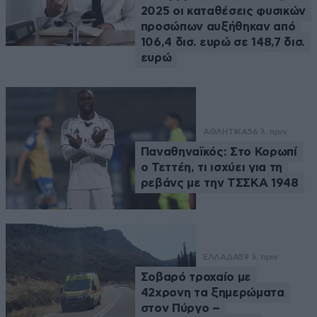
2025 οι καταθέσεις φυσικών
προσώπων αυξήθηκαν από
106,4 δισ. ευρώ σε 148,7 δισ.
ευρώ
ΑΘΛΗΤΙΚΑ
56 λ. πριν
Παναθηναϊκός: Στο Κορωπί
ο Τεττέη, τι ισχύει για τη
ρεβάνς με την ΤΣΣΚΑ 1948
ΕΛΛΑΔΑ
59 λ. πριν
Σοβαρό τροχαίο με
42χρονη τα ξημερώματα
στον Πύργο –