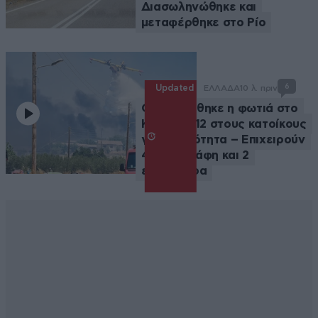
Διασωληνώθηκε και
μεταφέρθηκε στο Ρίο
6
Updated
ΕΛΛΑΔΑ
10 λ. πριν
Οριοθετήθηκε η φωτιά στο
Κορωπί, 112 στους κατοίκους
για ετοιμότητα – Επιχειρούν
4 αεροσκάφη και 2
ελικόπτερα