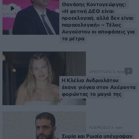
Θανάσης Κοντογεώργης:
«Η φετινή ΔΕΘ είναι
προεκλογική, αλλά δεν είναι
παροχολογική» – Τέλος
Αυγούστου οι αποφάσεις για
τα μέτρα
6
LIFESTYLE
12 λ. πριν
Η Κλέλια Ανδριολάτου
έκανε γιόγκα στον Αχέροντα
φορώντας το μαγιό της
ΚΟΣΜΟΣ
23 λ. πριν
Συρία και Ρωσία υπέγραψαν