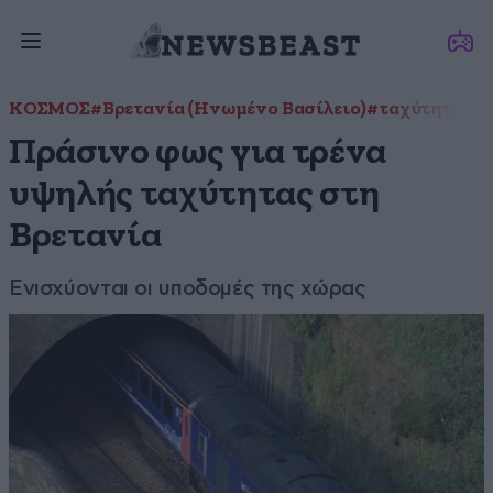
ΚΟΣΜΟΣ
#Βρετανία (Ηνωμένο Βασίλειο)
#ταχύτητα
#τ
Πράσινο φως για τρένα
υψηλής ταχύτητας στη
Βρετανία
Ενισχύονται οι υποδομές της χώρας