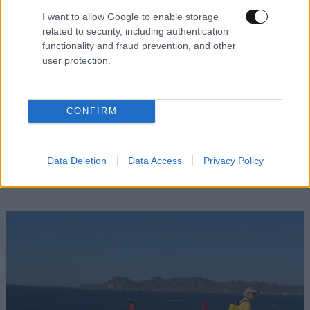
I want to allow Google to enable storage
related to security, including authentication
functionality and fraud prevention, and other
user protection.
CONFIRM
LIFESTYLE
09·08·2026 10:52
Αμαλία Κωστοπούλου: Γαμήλιο ταξίδι με τον
Τζέικ Μέντγουελ στην Ιταλία – Island hopping
Data Deletion
Data Access
Privacy Policy
με σκάφος σε Πόντσα και Ίσκια