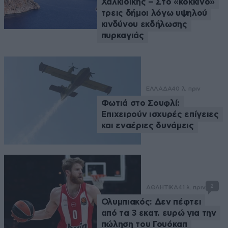
Χαλκιδικής – Στο «κόκκινο»
τρεις δήμοι λόγω υψηλού
κινδύνου εκδήλωσης
πυρκαγιάς
ΕΛΛΑΔΑ
40 λ. πριν
Φωτιά στο Σουφλί:
Επιχειρούν ισχυρές επίγειες
και εναέριες δυνάμεις
2
ΑΘΛΗΤΙΚΑ
41 λ. πριν
Ολυμπιακός: Δεν πέφτει
από τα 3 εκατ. ευρώ για την
πώληση του Γουόκαπ