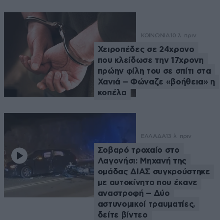
ΚΟΙΝΩΝΙΑ
10 λ. πριν
Χειροπέδες σε 24χρονο
που κλείδωσε την 17χρονη
πρώην φίλη του σε σπίτι στα
Χανιά – Φώναζε «βοήθεια» η
κοπέλα
ΕΛΛΑΔΑ
13 λ. πριν
Σοβαρό τροχαίο στο
Λαγονήσι: Μηχανή της
ομάδας ΔΙΑΣ συγκρούστηκε
με αυτοκίνητο που έκανε
αναστροφή – Δύο
αστυνομικοί τραυματίες,
δείτε βίντεο