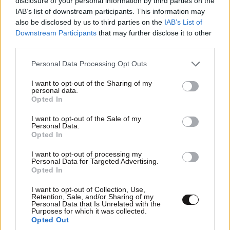
disclosure of your personal information by third parties on the
IAB’s list of downstream participants. This information may
Η Χαμάς δηλώνει εκ νέου έτοιμη να εφαρμόσει
also be disclosed by us to third parties on the
IAB’s List of
Downstream Participants
that may further disclose it to other
το σχέδιο των ΗΠΑ για τη Γάζα
third parties.
Please note that this website/app uses one or more Google
Personal Data Processing Opt Outs
services and may gather and store information including but
not limited to your visit or usage behaviour. You may click to
I want to opt-out of the Sharing of my
personal data.
grant or deny consent to Google and its third-party tags to
Ακολουθήστε το
NEWSBEAST
στο
Google News
Opted In
use your data for below specified purposes in below Google
και μάθετε πρώτοι όλες τις ειδήσεις
consent section.
I want to opt-out of the Sale of my
Personal Data.
Opted In
I want to opt-out of processing my
Personal Data for Targeted Advertising.
Opted In
I want to opt-out of Collection, Use,
Retention, Sale, and/or Sharing of my
Personal Data that Is Unrelated with the
Purposes for which it was collected.
Opted Out