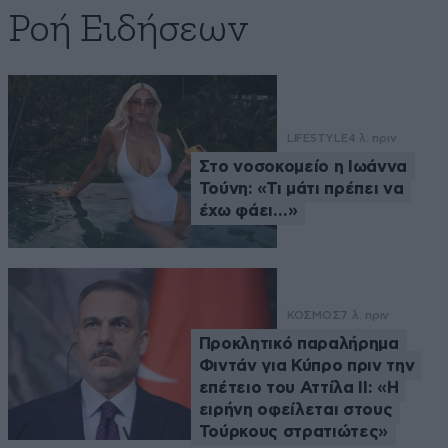
Ροή Ειδήσεων
LIFESTYLE
4 λ. πριν
Στο νοσοκομείο η Ιωάννα
Τούνη: «Τι μάτι πρέπει να
έχω φάει…»
ΚΟΣΜΟΣ
7 λ. πριν
Προκλητικό παραλήρημα
Φιντάν για Κύπρο πριν την
επέτειο του Αττίλα ΙΙ: «Η
ειρήνη οφείλεται στους
Τούρκους στρατιώτες»