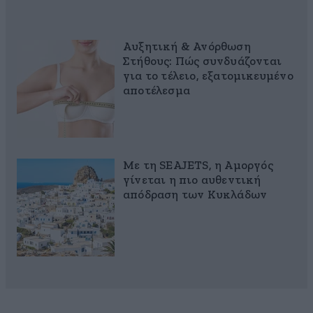
Αυξητική & Ανόρθωση
Στήθους: Πώς συνδυάζονται
για το τέλειο, εξατομικευμένο
αποτέλεσμα
Με τη SEAJETS, η Αμοργός
γίνεται η πιο αυθεντική
απόδραση των Κυκλάδων