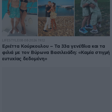
LIFESTYLE
08·08·2026 19:12
Εριέττα Κούρκουλου – Τα 33α γενέθλια και τα
φιλιά με τον Βύρωνα Βασιλειάδη: «Καμία στιγμή
ευτυχίας δεδομένη»