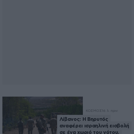
ΚΟΣΜΟΣ
16 λ. πριν
Λίβανος: Η Βηρυτός
αναφέρει ισραηλινή εισβολή
σε ένα χωριό του νότου,