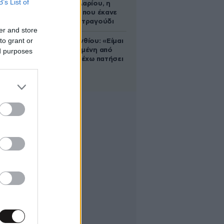
B’s List of
Ρίτα Σακελλαρίου, η
λαϊκή ντίβα που έκανε
τη ζωή της τραγούδι
er and store
to grant or
Μαρία Κορινθίου: «Είμαι
πιο ευτυχισμένη από
ed purposes
ποτέ – Ναι, έχω πατήσει
φρένο»