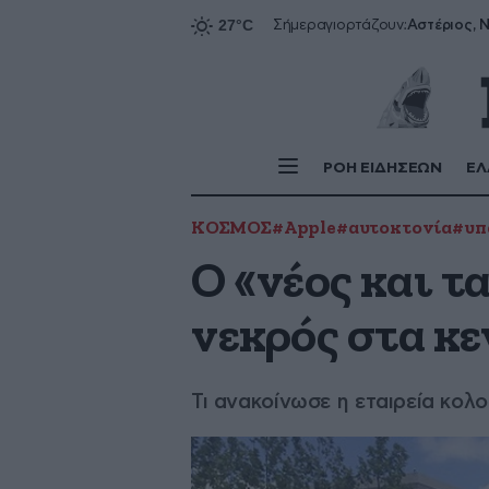
Αστέριος, Ν
Σήμερα
γιορτάζουν:
ΡΟΗ ΕΙΔΗΣΕΩΝ
ΕΛ
ΚΟΣΜΟΣ
#Apple
#αυτοκτονία
#υπ
Ο «νέος και τ
νεκρός στα κε
Τι ανακοίνωσε η εταιρεία κολ