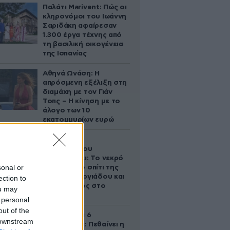
Παλάτι Marivent: Πώς οι
κληρονόμοι του Ιωάννη
Σαριδάκη αφαίρεσαν
1.300 έργα τέχνης από
τη βασιλική οικογένεια
της Ισπανίας
Αθηνά Ωνάση: Η
απρόσμενη εξέλιξη στη
διαμάχη με τον Γιάν
Τοπς – Η κίνηση με το
άλογο των 10
εκατομμυρίων ευρώ
Ο Στράτος
Τζώρτζογλου
αποκαλύπτει: Το νεκρό
sonal or
έμβρυο στο σπίτι της
Μαρίας Γεωργιάδου και
ection to
ο εγκλεισμός στο
ou may
ψυχιατρείο
 personal
out of the
Σαν σήμερα 6
 downstream
Αυγούστου: Πεθαίνει η