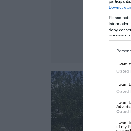
participants
Downstream 
Please note
information 
deny consent
in below Go
Persona
I want t
Opted 
I want t
Opted 
I want 
Advertis
Opted 
I want t
of my P
was col