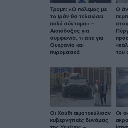
Τραμπ: «Ο πόλεμος με
Ο ά
το Ιράν θα τελειώσει
περπ
πολύ σύντομα» –
στου
Αισιόδοξος για
Πύργ
συμφωνία, τι είπε για
προσ
Ουκρανία και
«καλ
πυρομαχικά
του 
Οι Χούθι αιματοκύλισαν
Οι α
κυβερνητικές δυνάμεις
ακρο
της Υεμένης –
Ισπα