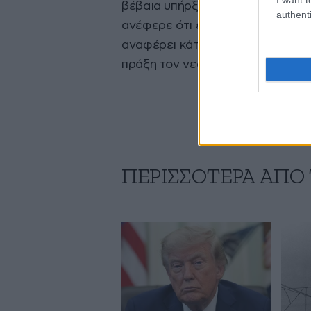
βέβαια υπήρξε κάποια αναστάτωσ
authenti
ανέφερε ότι έχει στα χέρια της λ
αναφέρει κάτι περισσότερο για τ
πράξη τον νεαρό υπάλληλο.
ΠΕΡΙΣΣΟΤΕΡΑ ΑΠΟ