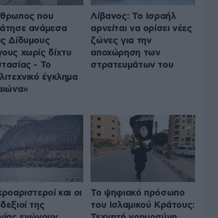
νθρωπος που
Λίβανος: Το Ισραήλ
άτησε ανάμεσα
αρνείται να ορίσει νέες
ς Δίδυμους
ζώνες για την
ους χωρίς δίχτυ
αποχώρηση των
τασίας - Το
στρατευμάτων του
λιτεχνικό έγκλημα
αιώνα»
κροαριστεροί και οι
Το ψηφιακό πρόσωπο
δεξιοί της
του Ισλαμικού Κράτους:
νίας ενώνουν
Τεχνητή νοημοσύνη,