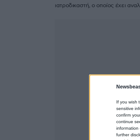
ιατροδικαστή, ο οποίος έχει ανα
Newsbeast
If you wish 
sensitive in
confirm you
continue se
information 
further disc