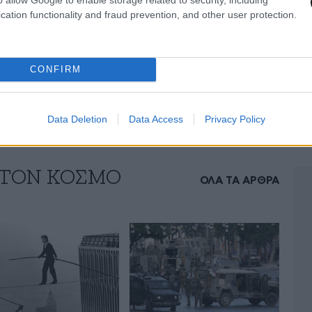
η από το περιστατικό. Η αστυνομία επιπλέον
cation functionality and fraud prevention, and other user protection.
ίγες λεπτομέρειες και ότι δεν είναι σε θέση να
ο συμβάν και τι μπορεί να οδήγησε σε αυτή την
CONFIRM
Data Deletion
Data Access
Privacy Policy
 ΤΟΝ ΚΟΣΜΟ
ΟΛΑ ΤΑ ΑΡΘΡΑ