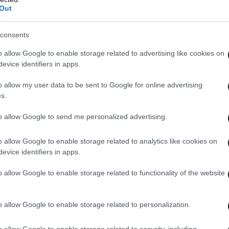
Out
consents
o allow Google to enable storage related to advertising like cookies on
evice identifiers in apps.
o allow my user data to be sent to Google for online advertising
s.
to allow Google to send me personalized advertising.
 ότι κανένας άλλος δεν έχει εμπλακεί στο
o allow Google to enable storage related to analytics like cookies on
αφορές ότι μια γυναίκα μπορεί να ήταν μέρος
evice identifiers in apps.
ρα. Πρόσθεσε επίσης ότι αυτό είναι ένα
o allow Google to enable storage related to functionality of the website
υπάρχει κανένας άλλος κίνδυνος για το
αι στην εταιρεία. Ένας υπάλληλος της Apple
o allow Google to enable storage related to personalization.
ζόμενοι δεν γνώριζαν το θύμα και ότι απλά τους
εχίσουν τη βάρδιά τους την υπόλοιπη μέρα ενώ
o allow Google to enable storage related to security, including