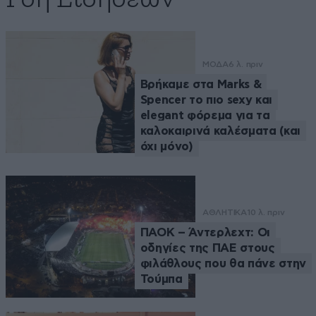
ΜΟΔΑ
6 λ. πριν
Βρήκαμε στα Marks &
Spencer το πιο sexy και
elegant φόρεμα για τα
καλοκαιρινά καλέσματα (και
όχι μόνο)
ΑΘΛΗΤΙΚΑ
10 λ. πριν
ΠΑΟΚ – Άντερλεχτ: Οι
οδηγίες της ΠΑΕ στους
φιλάθλους που θα πάνε στην
Τούμπα