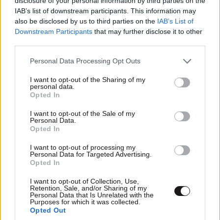
disclosure of your personal information by third parties on the
ΣΧΌΛΙΑ ΑΝΑΓΝΩΣΤΏΝ
1
IAB’s list of downstream participants. This information may
also be disclosed by us to third parties on the
IAB’s List of
Downstream Participants
that may further disclose it to other
third parties.
Please note that this website/app uses one or more Google
Personal Data Processing Opt Outs
services and may gather and store information including but
ΠΡΟΣΘΕΣΤΕ ΤΟ ΣΧΟΛΙΟ ΣΑΣ
not limited to your visit or usage behaviour. You may click to
I want to opt-out of the Sharing of my
personal data.
grant or deny consent to Google and its third-party tags to
Opted In
use your data for below specified purposes in below Google
consent section.
I want to opt-out of the Sale of my
Personal Data.
Opted In
I want to opt-out of processing my
Personal Data for Targeted Advertising.
Opted In
I want to opt-out of Collection, Use,
Retention, Sale, and/or Sharing of my
Personal Data that Is Unrelated with the
Xαρακτήρες: 0/1000
Purposes for which it was collected.
Opted Out
Διαβάστε και ακολουθήστε τους κανόνες σχολιασμού