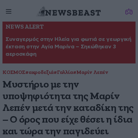
NEWS ALERT
Συναγερμός στην Ηλεία για φωτιά σε γεωργική
έκταση στην Αγία Μαρίνα – Σηκώθηκαν 3
αεροσκάφη
ΚΟΣΜΟΣ
#ακροδεξιά
#Γαλλία
#Μαρίν Λεπέν
Μυστήριο με την
υποψηφιότητα της Μαρίν
Λεπέν μετά την καταδίκη της
– Ο όρος που είχε θέσει η ίδια
και τώρα την παγιδεύει