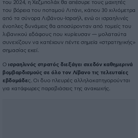
του 2024, η Χεζμπολάχ θα απέσυρε τους μαχητές
του βόρεια του ποταμού Λιτάνι, κάπου 30 χιλιόμετρα
από τα σύνορα Λιβάνου-Ισραήλ, ενώ οι ισραηλινές
ένοπλες δυνάμεις θα αποσύρονταν από τομείς του
λιβανικού εδάφους που κυρίευσαν — μολαταύτα
συνεχίζουν να κατέχουν πέντε σημεία «στρατηγικής»
σημασίας εκεί.
Ο
ισραηλινός στρατός διεξάγει σχεδόν καθημερινά
βομβαρδισμούς σε όλο τον Λίβανο τις τελευταίες
εβδομάδε
ς. Οι δυο πλευρές αλληλοκατηγορούνται
για κατάφωρες παραβιάσεις της ανακωχής.