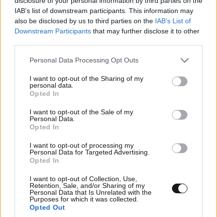
disclosure of your personal information by third parties on the
IAB’s list of downstream participants. This information may
also be disclosed by us to third parties on the
IAB’s List of
Downstream Participants
that may further disclose it to other
third parties.
Η Ρωσία έπληξε δύο πλοία κοντά στο
Please note that this website/app uses one or more Google
Personal Data Processing Opt Outs
ουκρανικό λιμάνι της Οδησσού
services and may gather and store information including but
not limited to your visit or usage behaviour. You may click to
I want to opt-out of the Sharing of my
personal data.
grant or deny consent to Google and its third-party tags to
Opted In
use your data for below specified purposes in below Google
consent section.
I want to opt-out of the Sale of my
Personal Data.
Opted In
I want to opt-out of processing my
Personal Data for Targeted Advertising.
Opted In
I want to opt-out of Collection, Use,
Retention, Sale, and/or Sharing of my
Personal Data that Is Unrelated with the
Purposes for which it was collected.
Opted Out