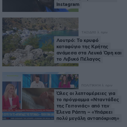
Instagram
ΤΑΞΙΔΙ
10 λ. πριν
Λουτρό: Το κρυφό
καταφύγιο της Κρήτης
ανάμεσα στα Λευκά Όρη και
το Λιβυκό Πέλαγος
ΠΟΛΙΤΙΚΗ
14 λ. πριν
Όλες οι λεπτομέρειες για
το πρόγραμμα «Νταντάδες
της Γειτονιάς» από την
Έλενα Ράπτη – «Υπάρχει
πολύ μεγάλη ανταπόκριση»