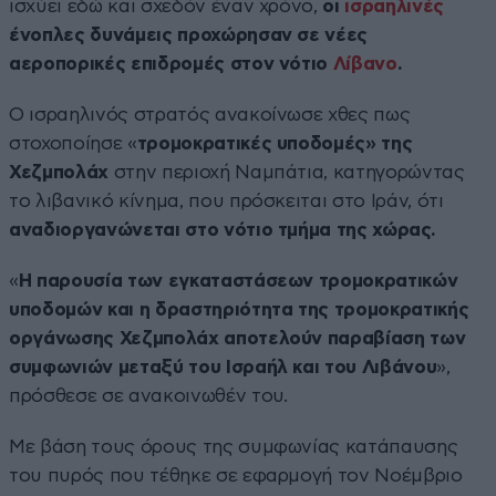
ισχύει εδώ και σχεδόν έναν χρόνο,
οι
ισραηλινές
ένοπλες δυνάμεις προχώρησαν σε νέες
αεροπορικές επιδρομές στον νότιο
Λίβανο
.
Ο ισραηλινός στρατός ανακοίνωσε χθες πως
στοχοποίησε «
τρομοκρατικές υποδομές» της
Χεζμπολάχ
στην περιοχή Ναμπάτια, κατηγορώντας
το λιβανικό κίνημα, που πρόσκειται στο Ιράν, ότι
αναδιοργανώνεται στο νότιο τμήμα της χώρας.
«
Η παρουσία των εγκαταστάσεων τρομοκρατικών
υποδομών και η δραστηριότητα της τρομοκρατικής
οργάνωσης Χεζμπολάχ αποτελούν παραβίαση των
συμφωνιών μεταξύ του Ισραήλ και του Λιβάνου
»,
πρόσθεσε σε ανακοινωθέν του.
Με βάση τους όρους της συμφωνίας κατάπαυσης
του πυρός που τέθηκε σε εφαρμογή τον Νοέμβριο