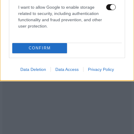
των εμπορικών πλοίων στα Στενά του Ορμούζ
I want to allow Google to enable storage
που συμφώνησαν Ιράν και Ομάν
related to security, including authentication
functionality and fraud prevention, and other
user protection.
Ακολουθήστε το
NEWSBEAST
στο
Google News
CONFIRM
και μάθετε πρώτοι όλες τις ειδήσεις
Data Deletion
Data Access
Privacy Policy