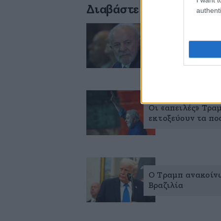
Διαβάστε σχετικά
authenti
Ο πρόεδρος Λούλα
δεχτεί εντολές απ
Οι «απειλές» Τρα
εκτοξεύουν τα πο
Ο Τραμπ ανακοίνω
Βραζιλία