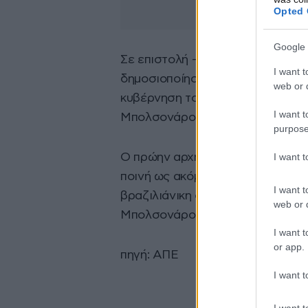
Opted 
Google 
Σε επιστολή –δεν διακρίνεται η
I want t
δημοσιοποίησε νωρίτερα χθες μέσ
web or d
κυβέρνηση του Λούλα πρέπει να 
I want t
Μπολσονάρου.
purpose
I want 
Ο πρώην αρχηγός του βραζιλιάνικ
ποινή ως ακόμη και 40 ετών κάθει
I want t
βραζιλιάνικη ομοσπονδιακή εισαγ
web or d
Μπολσονάρου για το «πραξικόπημ
I want t
or app.
πηγή: ΑΠΕ
I want t
I want t