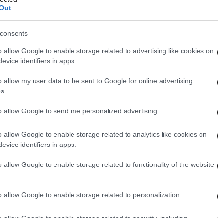
Out
consents
μερομηνία– στον πρώην ομόλογό του, που
o allow Google to enable storage related to advertising like cookies on
ω Truth Social, ο κ. Τραμπ επέμεινε πως η
evice identifiers in apps.
«σταματήσει αμέσως να επιτίθεται» στον κ.
o allow my user data to be sent to Google for online advertising
s.
to allow Google to send me personalized advertising.
ου κράτους (2019-2022) είναι αντιμέτωπος με
ρξης αν κριθεί ένοχος στη δίκη του. Την Τρίτη, η
o allow Google to enable storage related to analytics like cookies on
γελία ζήτησε να καταδικαστεί ο κ.
evice identifiers in apps.
α» που αποπειράθηκε να επιβάλει.
o allow Google to enable storage related to functionality of the website
o allow Google to enable storage related to personalization.
o allow Google to enable storage related to security, including