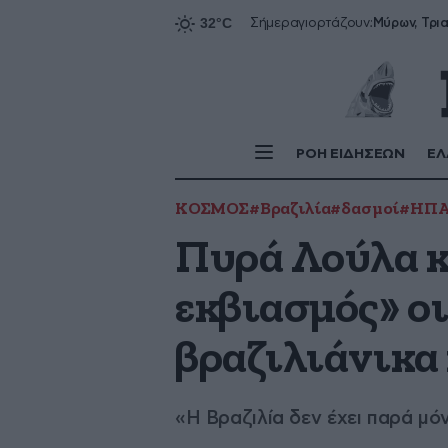
Σήμερα
γιορτάζουν:
ΡΟΗ ΕΙΔΗΣΕΩΝ
ΕΛ
ΚΟΣΜΟΣ
#Βραζιλία
#δασμοί
#ΗΠ
Πυρά Λούλα κ
εκβιασμός» ο
βραζιλιάνικα
«Η Βραζιλία δεν έχει παρά μόν