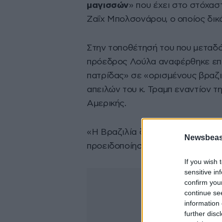
μαγισσών
» που έχει στο στόχα
Ζαΐχ Μπολσονάρου, ο οποίος δικ
Στην τοποθέτησή του που μεταδό
πρόεδρος Λούλα αναφέρθηκε επί
πατρίδας» σε «ορισμένους βραζι
απειλών του κ. Τραμπ εναντίον τ
Αμερικής.
«Η Βραζιλία δεν έχει παρά μόνο έ
Newsbeast
προειδοποίησε.
If you wish 
sensitive in
confirm you
continue se
information 
further disc