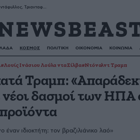
Μύρων, Τριαντάφυλλος, Τριανταφυλλιά, Φυλλιώ, Ρόζα
ΛΑΔΑ
ΚΟΣΜΟΣ
ΠΟΛΙΤΙΚΗ
ΟΙΚΟΝΟΜΙΑ
ΚΟΙΝΩΝΙΑ
Α
#Λουίς Ινάσιου Λούλα ντα Σίλβα
#Ντόναλντ Τραμπ
ατά Τραμπ: «Απαράδεκ
ι νέοι δασμοί των ΗΠΑ 
 προϊόντα
ο έναν ιδιοκτήτη: τον βραζιλιάνικο λαό»