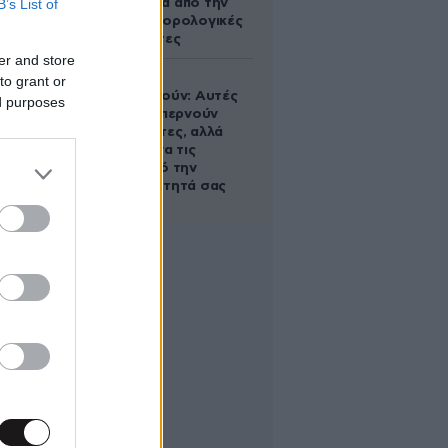
B’s List of
τηλεφώνημα από την
ΑΑΔΕ για φορολογικές
εκκρεμότητες
er and store
Ογκολόγοι
to grant or
προειδοποιούν: Αυτές
ed purposes
οι τροφές, περνούν
απαρατήρητες, αλλά
καλό είναι να τις
βγάλετε από την
καθημερινότητά σας