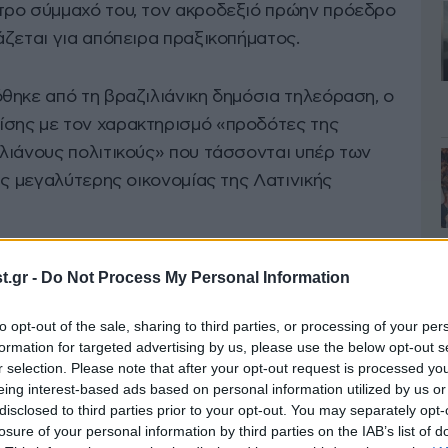
στρο σύμμαχό του, τον ακροδεξιό πρώην πρόεδρο
άζεται για απόπειρα πραξικοπήματος.
θηκε από τη βραζιλιάνικη δημόσια τηλεόραση, ο
σης με τον χαρακτηρισμό «προδότες της
λιάνους πολιτικούς» που τάσσονται υπέρ των
ης μεγαλύτερης οικονομίας της Λατινικής
ναν ιδιοκτήτη: τον βραζιλιάνικο λαό»,
.gr -
Do Not Process My Personal Information
to opt-out of the sale, sharing to third parties, or processing of your per
formation for targeted advertising by us, please use the below opt-out s
r selection. Please note that after your opt-out request is processed y
eing interest-based ads based on personal information utilized by us or
disclosed to third parties prior to your opt-out. You may separately opt-
losure of your personal information by third parties on the IAB’s list of