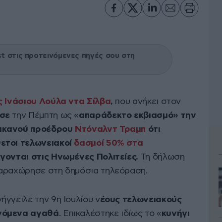
 στις προτεινόμενες πηγές σου στη
ς Ινάσιου Λούλα ντα Σίλβα
,
που ανήκει στον
σε
την Πέμπτη ως «
απαράδεκτο εκβιασμό» την
ρικανού προέδρου
Ντόναλντ Τραμπ
ότι
ετοι τελωνειακοί
δασμοί 50% στα
γονται στις Ηνωμένες Πολιτείες.
Τη δήλωση
παραχώρησε στη δημόσια τηλεόραση.
γγειλε την 9η Ιουλίου ν
έους τελωνειακούς
αγόμενα αγαθά
. Επικαλέστηκε ιδίως το «
κυνήγι