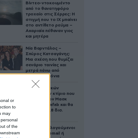
Βίντεο-ντοκουμέντο
από το θανατηφόρο
τροχαίο στις Σέρρες: Η
στιγμή που το ΙΧ μπαίνει
στο αντίθετο ρεύμα –
Ακαριαία πέθαναν γιος
και μητέρα
Νία Βαρντάλος –
Σπύρος Κατσαγάνης:
Μια σχέση που θυμίζει
σενάριο ταινίας και
μετρά πάνω από
τέσσερα χρόνια
Το φαραωνικών
διαστάσεων κτίριο που
χτίζει ο Έλον Μασκ
sonal or
λέγεται Terafab και θα
ection to
κοστίσει 16,8 δισ.
ou may
δολάρια
 personal
out of the
Ποιοι φορολογούμενοι
 downstream
θα λάβουν email ή