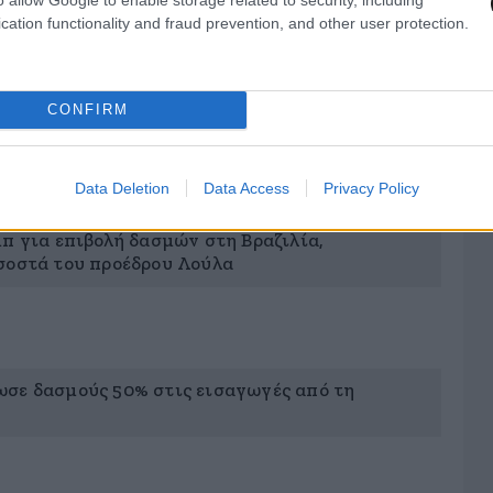
cation functionality and fraud prevention, and other user protection.
 απαντά στον Ντόναλντ Τραμπ ότι «δεν θα
CONFIRM
ό έναν γκρίνγκο»
Data Deletion
Data Access
Privacy Policy
μπ για επιβολή δασμών στη Βραζιλία,
σοστά του προέδρου Λούλα
σε δασμούς 50% στις εισαγωγές από τη