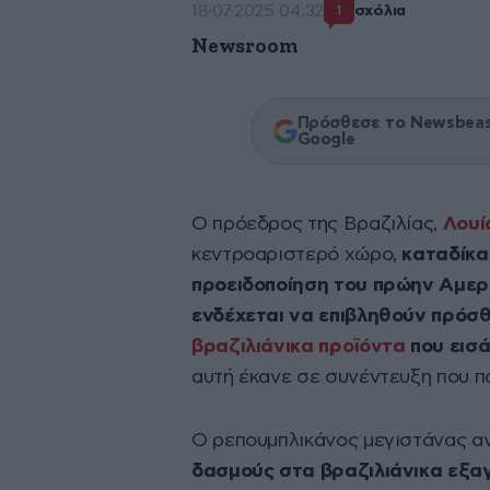
18·07·2025 04:32
σχόλια
1
Newsroom
Πρόσθεσε το Newsbeast
Google
Ο πρόεδρος της Βραζιλίας,
Λουί
κεντροαριστερό χώρο,
καταδίκα
προειδοποίηση του πρώην Αμε
ενδέχεται να επιβληθούν πρόσθ
βραζιλιάνικα προϊόντα
που εισά
αυτή έκανε σε συνέντευξη που 
Ο ρεπουμπλικάνος μεγιστάνας ανή
δασμούς στα βραζιλιάνικα εξ