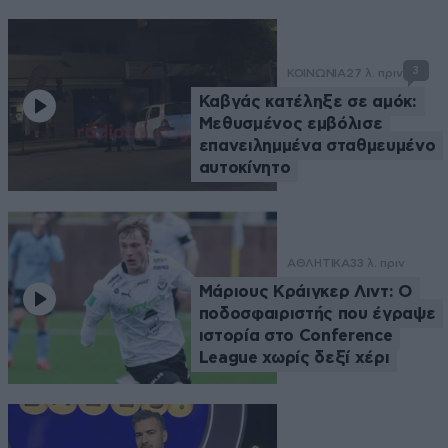
3
ΚΟΙΝΩΝΙΑ
27 λ. πριν
Καβγάς κατέληξε σε αμόκ:
Μεθυσμένος εμβόλισε
επανειλημμένα σταθμευμένο
αυτοκίνητο
ΑΘΛΗΤΙΚΑ
33 λ. πριν
Μάριους Κράιγκερ Λιντ: Ο
ποδοσφαιριστής που έγραψε
ιστορία στο Conference
League χωρίς δεξί χέρι