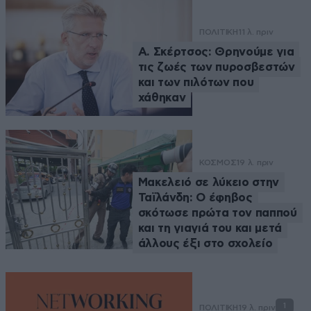
ΠΟΛΙΤΙΚΗ
11 λ. πριν
Α. Σκέρτσος: Θρηνούμε για
τις ζωές των πυροσβεστών
και των πιλότων που
χάθηκαν
ΚΟΣΜΟΣ
19 λ. πριν
Μακελειό σε λύκειο στην
Ταϊλάνδη: Ο έφηβος
σκότωσε πρώτα τον παππού
και τη γιαγιά του και μετά
άλλους έξι στο σχολείο
1
ΠΟΛΙΤΙΚΗ
19 λ. πριν