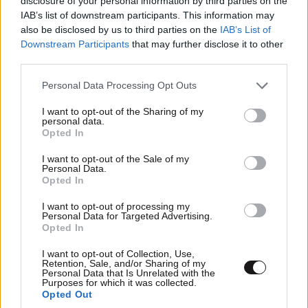
disclosure of your personal information by third parties on the
IAB’s list of downstream participants. This information may
also be disclosed by us to third parties on the
IAB’s List of
Downstream Participants
that may further disclose it to other
third parties.
Please note that this website/app uses one or more Google
Personal Data Processing Opt Outs
services and may gather and store information including but
not limited to your visit or usage behaviour. You may click to
I want to opt-out of the Sharing of my
personal data.
grant or deny consent to Google and its third-party tags to
Opted In
use your data for below specified purposes in below Google
consent section.
I want to opt-out of the Sale of my
Personal Data.
Opted In
ΕΛΛΑΔΑ
07·08·2026 08:50
Ζευγάρι από τις ΗΠΑ που «υιοθέτησε» τον
I want to opt-out of processing my
Personal Data for Targeted Advertising.
Αφγανό κατηγορούμενο για τη δολοφονία της
Opted In
Ελίζαμπεθ Ρος: «Είμαστε συντετριμμένοι – Δεν
I want to opt-out of Collection, Use,
έδειξε ποτέ ότι ήταν ικανός για κάτι τέτοιο»
Retention, Sale, and/or Sharing of my
Personal Data that Is Unrelated with the
Purposes for which it was collected.
Opted Out